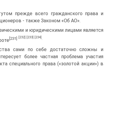
тутом прежде всего гражданского права и
ционеров - также Законом «Об АО».
изическими и юридическими лицами является
[232]
[233]
[234]
[231]
.
роте
рства сами по себе достаточно сложны и
тересует более частная проблема участия
та специального права («золотой акции») в