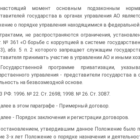
настоящий момент основным подзаконным норма
тавителей государства в органах управления АО являе
ение о порядке управления находящимися в федеральной
трактами, не распространяются ограничения, установле
г. № 361 «О борьбе с коррупцией в системе государстве
23), абз. 5 п. 2 которого запрещает служащим государс
тавителя принимать участие в управлении АО и иными х
Государственной программе приватизации, указы
арственного управления - представители государства 
льность на безвозмездной основе.
 РФ. 1996. № 22. Ст. 2698; 1998. № 26. Ст. 3087.
алее в этом параграфе - Примерный договор.
алее - Порядок заключения и регистрации договоров.
остановлением, утвердившим данное Положение было п
ие 3-х лет Положение о порядке назначения и деятельно