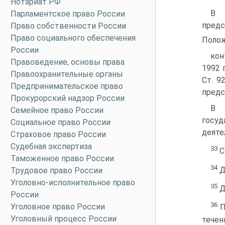
Нотариат РФ
В 
Парламентское право России
предс
Право собственности России
Право социального обеспечения
Полож
России
кон
Правоведение, основы права
1992 
Правоохранительные органы
Ст. 9
Предпринимательское право
предс
Прокурорский надзор России
В 
Семейное право России
госуд
Социальное право России
деяте
Страховое право России
Судебная экспертиза
33
С3
Таможенное право России
34
Д
Трудовое право России
Уголовно-исполнительное право
35
Д
России
36
Уголовное право России
П
Уголовный процесс России
течен