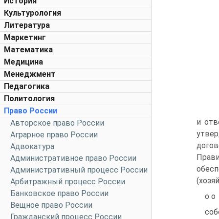
История
Культурология
Литература
Маркетинг
Математика
Медицина
Менеджмент
Педагогика
Политология
Право России
и отв
Авторское право России
утвер
Аграрное право России
догов
Адвокатура
Прави
Административное право России
обес
Административный процесс России
(хозя
Арбитражный процесс России
Банковское право России
о о
Вещное право России
соб
Гражданский процесс России