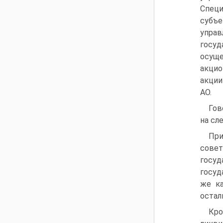
Специ
субъ
упра
госу
осуще
акци
акции
АО.
Гов
на сл
При
совет
госуд
госуд
же ка
остал
Кро