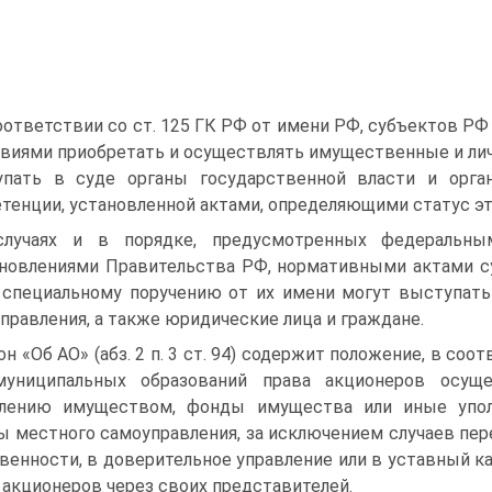
оответствии со ст. 125 ГК РФ от имени РФ, субъектов Р
виями приобретать и осуществлять имущественные и ли
упать в суде органы государственной власти и орга
тенции, установленной актами, определяющими статус эт
случаях и в порядке, предусмотренных федеральны
новлениями Правительства РФ, нормативными актами с
 специальному поручению от их имени могут выступать
правления, а также юридические лица и граждане.
он «Об АО» (абз. 2 п. 3 ст. 94) содержит положение, в с
муниципальных образований права акционеров осущ
влению имуществом, фонды имущества или иные упол
ы местного самоуправления, за исключением случаев пер
венности, в доверительное управление или в уставный 
 акционеров через своих представителей.