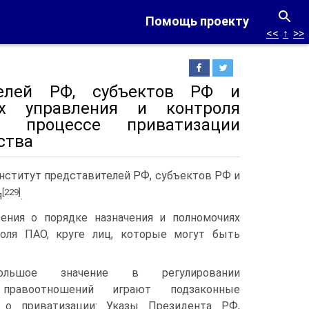
Помощь проекту
<<
↑
>>
телей РФ, субъектов РФ и
ах управления и контроля
 процессе приватизации
ства
нститут представителей РФ, субъектов РФ и
[229]
я
.
ения о порядке назначения и полномочиях
роля ПАО, круге лиц, которые могут быть
ольшое значение в регулировании
 правоотношений играют подзаконные
о приватизации: Указы Президента РФ,