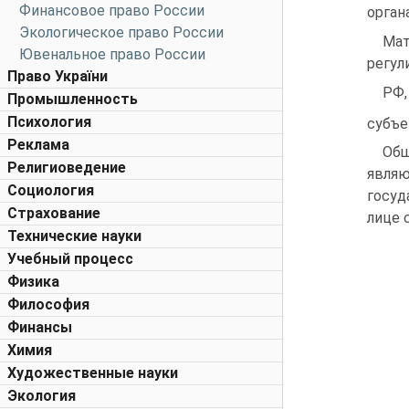
Финансовое право России
орган
Экологическое право России
Мат
Ювенальное право России
регул
Право України
РФ,
Промышленность
Психология
субъе
Реклама
Общ
Религиоведение
являю
Социология
госуд
Страхование
лице 
Технические науки
Учебный процесс
Физика
Философия
Финансы
Химия
Художественные науки
Экология