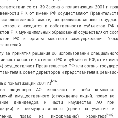
оответствии со ст. 39 Закона о приватизации 2001 г. пр
венности РФ, от имени РФ осуществляют Правительств
 исполнительной власти, специализированные государ
 которых находятся в собственности субъектов РФ 
ктов РФ, муниципальных образований осуществляют соо
ектов РФ и органы местного самоуправления. Ука
тавителей.
лучае принятия решения об использовании специального
 являются соответственно РФ и субъекты РФ, от их имен
») осуществляют Правительство РФ или органы государ
тавителя в совет директоров и представителя в ревизио
[235]
а о приватизации 2001 г.)
.
ава акционера АО включают в себя комплекс
мочий имущественного (отчуждение акций, право на
чение дивидендов и части имущества АО при
идации) и неимущественного (право на участие в
[236]
влении, право на информацию) характера
.