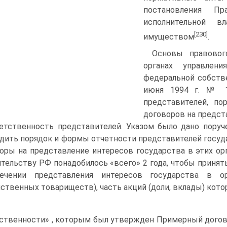
постановления Пр
исполнительной в
[230]
имуществом
.
Основы правовог
органах управлен
федеральной собств
июня 1994 г. № 12
представителей, по
договоров на предст
етственность представителей. Указом было дано пору
дить порядок и формы отчетности представителей госуда
оры на представление интересов государства в этих орг
тельству РФ понадобилось «всего» 2 года, чтобы принять
печении представления интересов государства в о
йственных товариществ), часть акций (доли, вклады) кот
ственности» , которым был утвержден Примерный догов