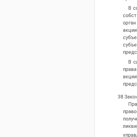
В с
собст
орган
акции
субъе
субъ
предс
В с
права
акции
предс
38 Закон
Пр
право
полу
ликв
упра