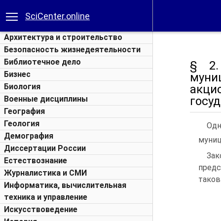
SciCenter.online
Архитектура и строительство
Безопасность жизнедеятельности
Библиотечное дело
§ 2.
Бизнес
муни
Биология
акц
Военные дисциплины
госу
География
Геология
Одн
Демография
муниц
Диссертации России
Зак
Естествознание
предс
Журналистика и СМИ
таков
Информатика, вычислительная
техника и управление
Искусствоведение