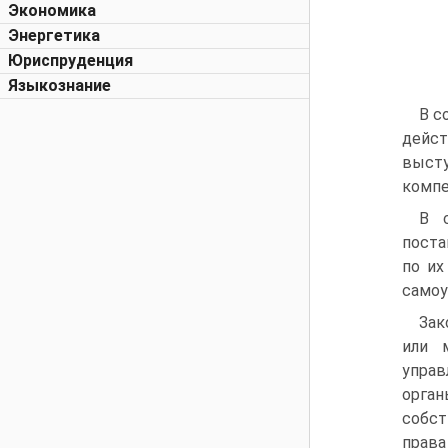
Экономика
Энергетика
Юриспруденция
Языкознание
В с
дейст
выст
компе
В 
поста
по их
самоу
Зак
или 
упра
орган
собст
права