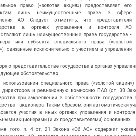
альное право («золотая акция») предоставляет его
ектам лишь неимущественные права в сфере
вления АО. Следует отметить, что представители
дарства в органах управления и контроля АО
ствляют лишь неимущественные права государства -
онера или субъекта специального права («золотой
»), связанные исключительно с участием в управлении
оря о представительстве государства в органах управлен
едующее обстоятельство.
 использовании специального права («золотой акции»)
 директоров и ревизионную комиссию ПАО (ст. 38 Зако
арства при закреплении в собственности государства
арства - акционера. Таким образом, они автоматически у
сается участия в иных органах управления и контрол
ьными акционерами (и их представителями) основаниях.
ме того, п. 4 ст. 21 Закона «Об АО» содержит указан