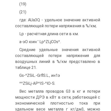
(19)
(21)
где: AUa3Q - удельное значение активной
составляющей потери напряжения в %/км;
Lp - расчётная длина сети в км.
a-эО юин ' Lp^ZLjCOs^.
Средние удельные значения активной
составляющей потери напряжения для
воздушных линий в %/км представлено в
таблице 21.
Gs-^ZSiL.-GrflS.L., ин1э
^^ZSiLj-AP^IS-^lO-S.
Вес металла проводов G3 в кг и потери
мощности ДРЭ в кВт в сети, работающей с
экономической плотностью тока при
удельном весе металла г кг/дм3, можно