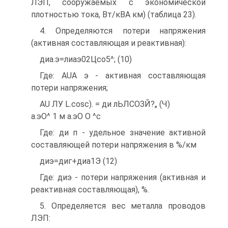
ЛЭП, сооружаемых с экономической
плотностью тока, Вт/кВА км) (таблица 23).
4. Определяются потери напряжения
(активная составляющая и реактивная):
диа.э=лиаэ02Цсо5^; (10)
Где: AUA э - активная составляющая
потери напряжения;
AU ЛУ L.cosc). = ди лЬЛСОЗЙ?„ (Ч)
а.эО^ 1 м а.эО О ^с
Где: ди п - удельное значение активной
составляющей потери напряжения в %/км
диэ=диг+диа1Э (12)
Где: диэ - потери напряжения (активная и
реактивная составляющая), %.
5. Определяется вес металла проводов
ЛЭП: