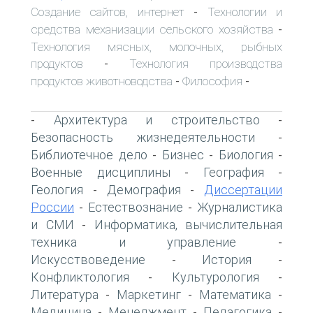
Создание сайтов, интернет
Технологии и
-
средства механизации сельского хозяйства
-
Технология мясных, молочных, рыбных
продуктов
Технология производства
-
продуктов животноводства
Философия
-
-
Архитектура и строительство
-
-
Безопасность жизнедеятельности
-
Библиотечное дело
Бизнес
Биология
-
-
-
Военные дисциплины
География
-
-
Геология
Демография
Диссертации
-
-
России
Естествознание
Журналистика
-
-
и СМИ
Информатика, вычислительная
-
техника и управление
-
Искусствоведение
История
-
-
Конфликтология
Культурология
-
-
Литература
Маркетинг
Математика
-
-
-
Медицина
Менеджмент
Педагогика
-
-
-