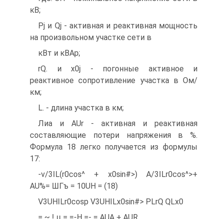
кВ;
Pj и Qj - активная и реактивная мощность
на произвольном участке сети в
кВт и кВАр;
rQ. и x0j - погонные активное и
реактивное сопротивление участка в Ом/
км;
L. - длина участка в км;
Лиа и AUr - активная и реактивная
составляющие потери напряжения в %.
Формула 18 легко получается из формулы
17:
-v/3IL(r0cos^ + x0sin#>) A/3ILr0cos^>+
AU%= ШГъ = 10UH = (18)
V3UHILr0cosp V3UHILx0sin#> PLrQ QLx0
= ~ ! ц = =-H =- = AUA + AUR.