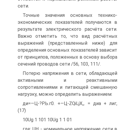
сети.
Точные значения основных технико-
экономических показателей получаются в
результате электрического расчёта сети.
Важно отметить то, что вид расчётных
выражений (представленный ниже) для
определения основных показателей зависит
от принципов, положенных в основу выбора
сечений проводов сети /56, 103, 111/.
Потерю напряжения в сети, обладающей
активными и реактивными
сопротивлениями и питающей смешанную
нагрузку, можно определить выражением:
ди=—Ц-?Р.Ь.г0. +—Ц-ZQiLjX,,. = диа + лиг,
(17)
10Ug 1 101 10Ug 1 1 01
где: UH - номинальное напряжение сети в