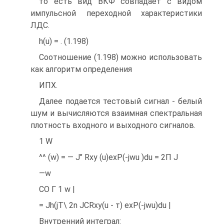
то есть вид ВКФ совпадает с видом
импульсной переходной характеристики
ЛДС.
h(u) = . (1.198)
Соотношение (1.198) можно использовать
как алгоритм определения
ИПХ.
Далее подается тестовый сигнал - белый
шум и вычисляются взаимная спектральная
плотность входного и выходного сигналов.
1 W
^^ (w) = — J" Rxy (u)exP(-jwu )du = 2П J
—w
CO Г 1 w |
= Jh(jT\ 2n JCRxy(u - т) exP(-jwu)du |
Внутренний интеграл: