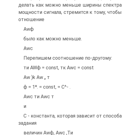
делать как можно меньше ширины спектра
мощности сигнала, стремится к тому, чтобы
отношение
Awф
было как можно меньше.
Awc
Перепишем соотношение по-другому:
ти AWф = const, тк Awc = const
Aw )k Aw „ т
ф = 1*. = const, = С^- .
Awc ти Awc т
и
С - константа, которая зависит от способа
задания
величин Awф, Awc ,Ти