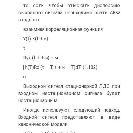
то есть, чтобы отыскать дисперсию
выходного сигнала необходимо знать АКФ
входного.
взаимная корреляционная функция:
Y(t) X(t + и)
t
Ryx (t, t + и) = м
j h(T)Rx (t — T, t + и — T)dT. (1.182)
о
Выходной сигнал стационарной ЛДС при
входном нестационарном сигнале будет
нестационарным.
Иногда используют следующий подход.
Входной сигнал представляют в виде
канонической модели