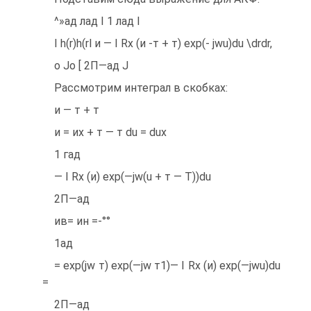
^»ад лад I 1 лад I
I h(r)h(rl и — I Rx (и -т + т) exp(- jwu)du \drdr,
о Jo [ 2П—ад J
Рассмотрим интеграл в скобках:
и — т + т
и = их + т — т du = dux
1 гад
— I Rx (и) exp(—jw(u + т — T))du
2П—ад
ив= ин =-°°
1ад
= exp(jw т) exp(—jw т1)— I Rx (и) exp(—jwu)du
=
2П—ад