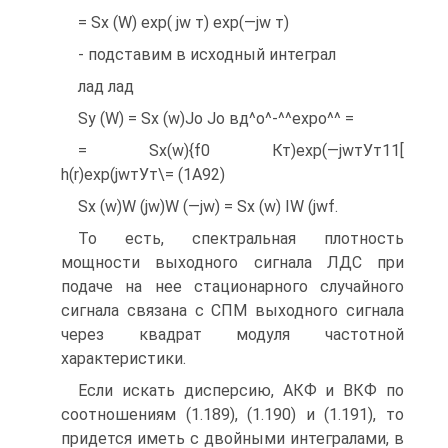
= Sx (W) exp( jw т) exp(—jw т)
- подставим в исходный интеграл
лад лад
Sy (W) = Sx (w)Jo Jo вд^о^-^^expo^^ =
= Sx(w){f0 Кт)exp(—jwтУт11[
h(r)exp(jwтУт\= (1А92)
Sx (w)W (jw)W (—jw) = Sx (w) IW (jwf.
То есть, спектральная плотность
мощности выходного сигнала ЛДС при
подаче на нее стационарного случайного
сигнала связана с СПМ выходного сигнала
через квадрат модуля частотной
характеристики.
Если искать дисперсию, АКФ и ВКФ по
соотношениям (1.189), (1.190) и (1.191), то
придется иметь с двойными интегралами, в