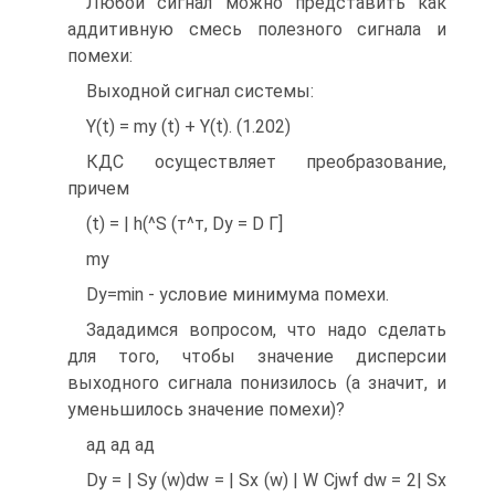
Любой сигнал можно представить как
аддитивную смесь полезного сигнала и
помехи:
Выходной сигнал системы:
Y(t) = my (t) + Y(t). (1.202)
КДС осуществляет преобразование,
причем
(t) = | h(^S (т^т, Dy = D Г]
my
Dy=min - условие минимума помехи.
Зададимся вопросом, что надо сделать
для того, чтобы значение дисперсии
выходного сигнала понизилось (а значит, и
уменьшилось значение помехи)?
ад ад ад
Dy = | Sy (w)dw = | Sx (w) | W Сjwf dw = 2| Sx