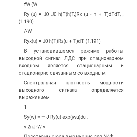
fW (W
Ry (u) = J0 J0 h(T)h(T,)Rx (u - т + T)dTdT, ;
(1.190)
/•W
Ryx(u) = J0 h(T)Rz(u + T)dT. (1.191)
В установившемся режиме работы
выходной сигнал ЛДС при стационарном
входном является стационарным и
стационарно связанным со входным.
Спектральная плотность мощности
выходного сигнала определяется
выражением
1
Sy(w) = — J Ry(u) exp(jwu)du .
y 2nJ-W y
Подставим сюда выражение для АКФ: