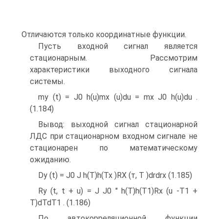
Отличаются только координатные функции.
Пусть входной сигнал является
стационарным. Рассмотрим
характеристики выходного сигнала
системы.
my (t) = J0 h(u)mx (u)du = mx J0 h(u)du .
(1.184)
Вывод: выходной сигнал стационарной
ЛДС при стационарном входном сигнале не
стационарен по математическому
ожиданию.
Dy (t) = J0 J h(T)h(Tx )RX (т, T )drdrx (1.185)
Ry (t, t + u) = J J0 " h(T)h(T1)Rx (u -T1 +
T)dTdT1 . (1.186)
По автокорреляционной функции