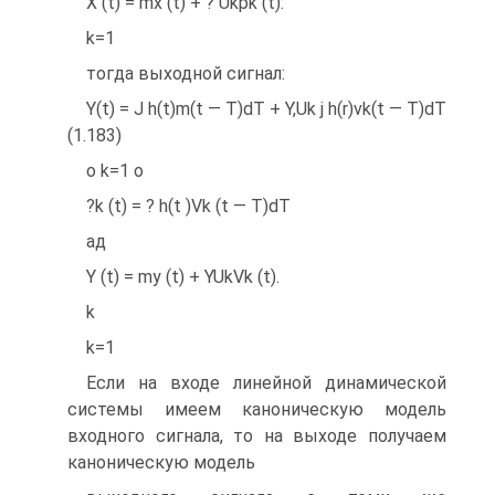
X (t) = mx (t) + ? Ukpk (t):
k=1
тогда выходной сигнал:
Y(t) = J h(t)m(t — T)dT + Y,Uk j h(r)vk(t — T)dT
(1.183)
о k=1 о
?k (t) = ? h(t )Vk (t — T)dT
ад
Y (t) = my (t) + YUkVk (t).
k
k=1
Если на входе линейной динамической
системы имеем каноническую модель
входного сигнала, то на выходе получаем
каноническую модель