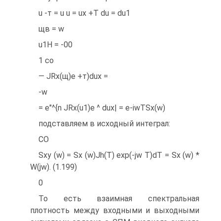
u -т = u u = ux +T du = du1
щв = w
u1H = -00
1 со
— JRx(щ)е +т)dux =
-w
= e"^{n JRx(u1)e ^ dux| = e-iwTSx(w)
подставляем в исходный интеграл:
CO
Sxy (w) = Sx (w)Jh(T) exp(-jw T)dT = Sx (w) *
W(jw). (1.199)
0
То есть взаимная спектральная
плотность между входными и выходными