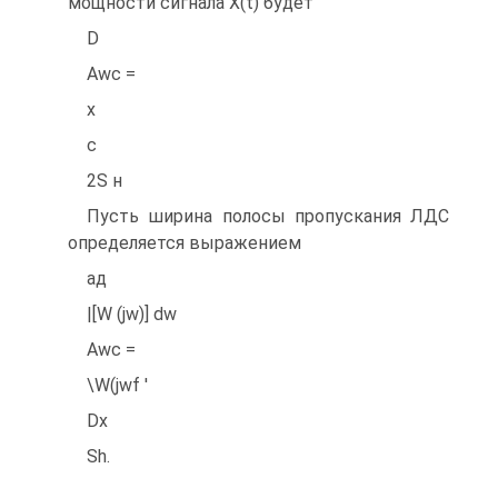
мощности сигнала X(t) будет
D
Awc =
x
c
2S н
Пусть ширина полосы пропускания ЛДС
определяется выражением
ад
|[W (jw)] dw
Awc =
\W(jwf '
Dx
Sh.