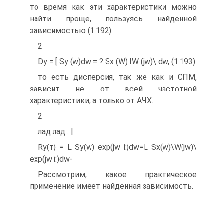
то время как эти характеристики можно
найти проще, пользуясь найденной
зависимостью (1.192):
2
Dy = [ Sy (w)dw = ? Sx (W) IW (jw)\ dw, (1.193)
то есть дисперсия, так же как и СПМ,
зависит не от всей частотной
характеристики, а только от АЧХ.
2
лад лад . |
Ry(т) = L Sy(w) exp(jw i:)dw=L Sx(w)\W(jw)\
exp(jw i:)dw-
Рассмотрим, какое практическое
применение имеет найденная зависимость.