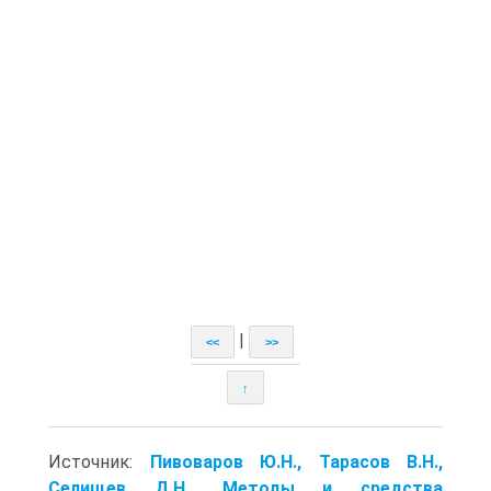
|
<<
>>
↑
Источник:
Пивоваров Ю.Н., Тарасов В.Н.,
Селищев Д.Н.. Методы и средства