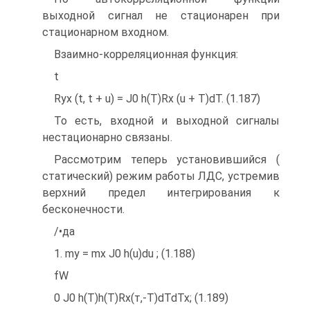
выходной сигнал не стационарен при
стационарном входном.
Взаимно-корреляционная функция:
t
Ryx (t, t + u) = J0 h(T)Rx (u + T)dT. (1.187)
То есть, входной и выходной сигналы
нестационарно связаны.
Рассмотрим теперь установившийся (
статический) режим работы ЛДС, устремив
верхний предел интегрирования к
бесконечности.
/•да
1. my = mx J0 h(u)du ; (1.188)
fW
0 J0 h(T)h(T)Rx(т,-T)dTdTx; (1.189)