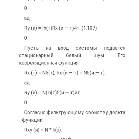
0
ад
Ry (и) = |h(т)Rx (и — т)4т. (1.197)
0
Пусть на вход системы подается
стационарный белый шум. Его
корреляционная функция:
Rx (т) = N5(т), Rx (и — т) = N5(и — т),
ад
Ry (и) = N| h{т)5(и — т)йт.
0
Согласно фильтрующему свойству дельта
- функции:
Rxy (и) = N * h(u),