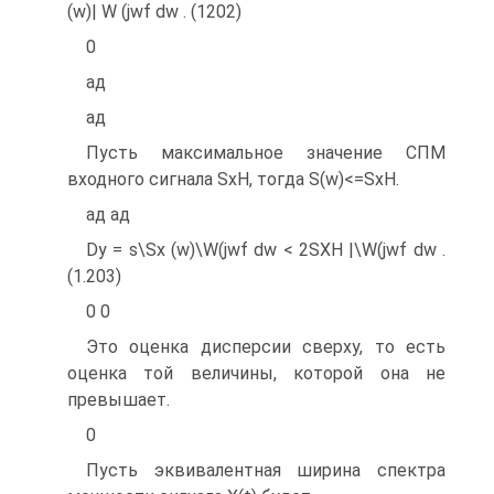
(w)| W (jwf dw . (1202)
0
ад
ад
Пусть максимальное значение СПМ
входного сигнала SxH, тогда S(w)<=SxH.
ад ад
Dy = s\Sx (w)\W(jwf dw < 2SXH |\W(jwf dw .
(1.203)
0 0
Это оценка дисперсии сверху, то есть
оценка той величины, которой она не
превышает.
0
Пусть эквивалентная ширина спектра