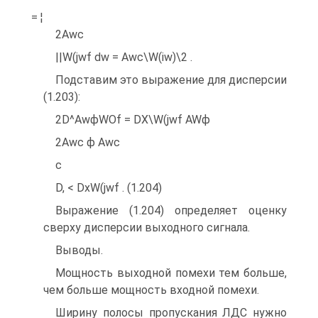
= ¦
2Awc
||W(jwf dw = Awc\W(iw)\2 .
Подставим это выражение для дисперсии
(1.203):
2D^AwфWOf = DX\W(jwf AWф
2Awc ф Awc
с
D, < DxW(jwf . (1.204)
Выражение (1.204) определяет оценку
сверху дисперсии выходного сигнала.
Выводы.
Мощность выходной помехи тем больше,
чем больше мощность входной помехи.
Ширину полосы пропускания ЛДС нужно