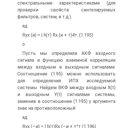
спектральными характеристиками (для
проверки свойств синтезируемых
фильтров, систем, и т.д.).
ад
Ryx (и) = | h(т) Rx (и + т)4т. (1.195)
о
Пусть мы определили АКФ входного
сигнала и функцию взаимной корреляции
между входным и выходным сигналами.
Соотношение (1.95) можно использовать
для определения ИПХ исследуемой
системы. Найдем ВКФ между входным X(t)
и выходным Y(t) сигналами системы,
заменив в соотношении (1.195) у аргумента
знак на противоположный:
ад
Ryx (—и) = | h(т)Rx (—и + т^т (1.196)