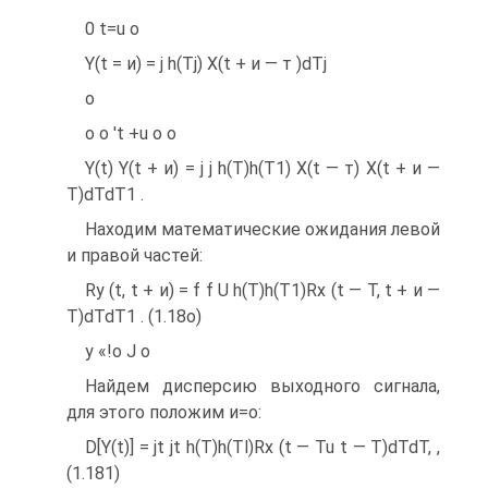
0 t=u о
Y(t = и) = j h(Tj) X(t + и — т )dTj
о
о о 't +u о о
Y(t) Y(t + и) = j j h(T)h(T1) X(t — т) X(t + и —
T)dTdT1 .
Находим математические ожидания левой
и правой частей:
Ry (t, t + и) = f f U h(T)h(T1)Rx (t — T, t + и —
T)dTdT1 . (1.18о)
y «!о J o
Найдем дисперсию выходного сигнала,
для этого положим и=о:
D[Y(t)] = jt jt h(T)h(Tl)Rx (t — Tu t — T)dTdT, ,
(1.181)