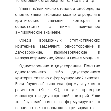
то мы были бы свободны только в 9 и т.д.
Зная n и/или число степеней свободы, по
специальным таблицам можно определить
критические значения критерия и
сопоставить с ними полученное
эмпирическое значение.
Среди возможных статистических
критериев выделяют: односторонние и
двусторонние, параметрические и
непараметрические, более и менее мощные.
Односторонние и двусторонние. Понятие
одностороннего либо двустороннего
критерия связано с формулировкой гипотез.
Если "нулевая" гипотеза формулируется о
равенстве (Хі = Х2), то для проверки
используется двусторонний критерий. Если
же "нулевая" гипотеза формулируется о
неравенстве, то возможны три варианта: