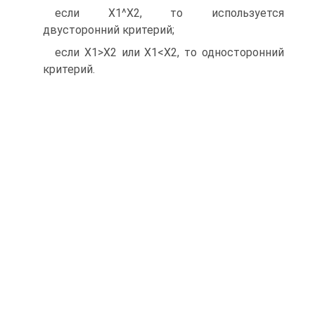
если Х1^Х2, то используется
двусторонний критерий;
если Х1>Х2 или Х1<Х2, то односторонний
критерий.