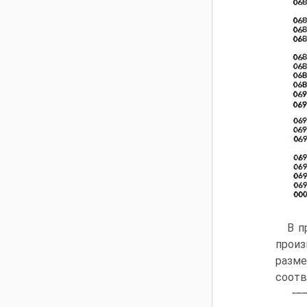
В п
прои
разме
соотв