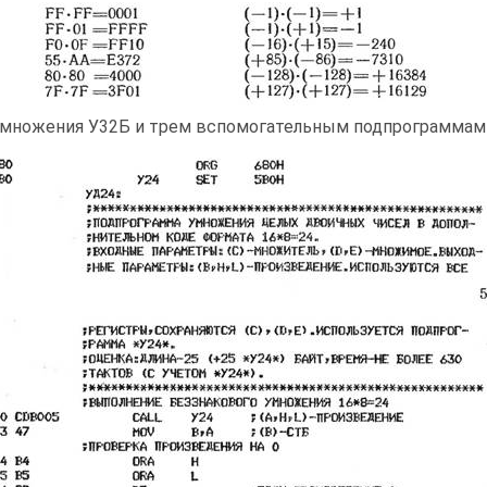
умножения У32Б и трем вспомогательным подпрограмма