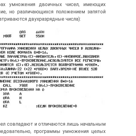
рах умножения двоичных чисел, имеющих
ние, но различающихся положением запятой
атриваются двухразрядные числа):
сел совпадают и отличаются лишь начальным
ледовательно, программы умножения целых