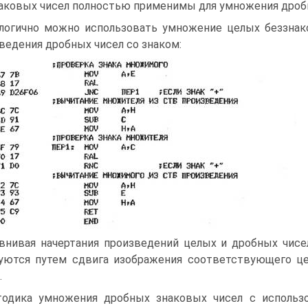
аковых чисел полностью применимы для умножения дробн
логично можно использовать умножение целых беззнак
ведения дробных чисел со знаком:
внивая начертания произведений целых и дробных чисел
уются путем сдвига изображения соответствующего це
.
одика умножения дробных знаковых чисел с использ