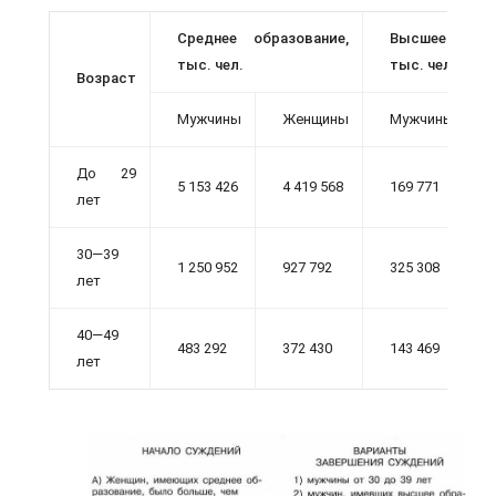
Среднее образование,
Высшее обра
тыс. чел.
тыс. чел.
Возраст
Мужчины
Женщины
Мужчины
До 29
5 153 426
4 419 568
169 771
лет
30—39
1 250 952
927 792
325 308
лет
40—49
483 292
372 430
143 469
лет