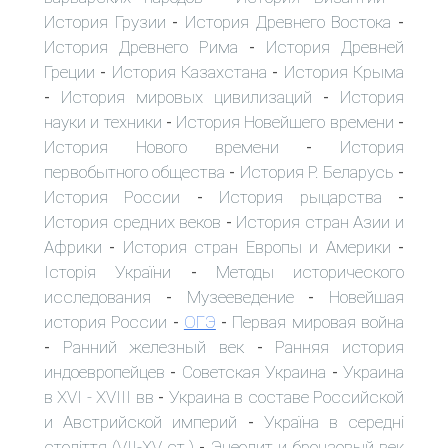
История Грузии
История Древнего Востока
-
-
История Древнего Рима
История Древней
-
Греции
История Казахстана
История Крыма
-
-
История мировых цивилизаций
История
-
-
науки и техники
История Новейшего времени
-
-
История Нового времени
История
-
первобытного общества
История Р. Беларусь
-
-
История России
История рыцарства
-
-
История средних веков
История стран Азии и
-
Африки
История стран Европы и Америки
-
-
Історія України
Методы исторического
-
исследования
Музееведение
Новейшая
-
-
история России
ОГЭ
Первая мировая война
-
-
Ранний железный век
Ранняя история
-
-
индоевропейцев
Советская Украина
Украина
-
-
в XVI - XVIII вв
Украина в составе Российской
-
и Австрийской империй
Україна в середні
-
століття (VII-XV ст.)
Энеолит и бронзовый век
-