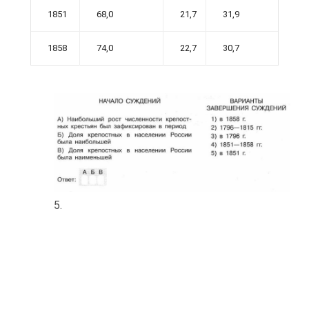
1851
68,0
21,7
31,9
1858
74,0
22,7
30,7
5.