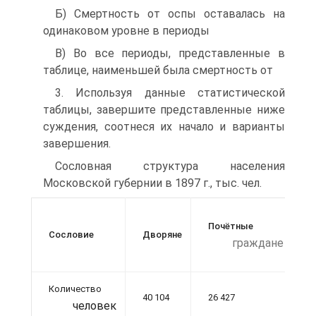
Б) Смертность от оспы оставалась на
одинаковом уровне в периоды
B) Во все периоды, представленные в
таблице, наименьшей была смертность от
3. Используя данные статистической
таблицы, завершите представленные ниже
суждения, соотнеся их начало и варианты
завершения.
Сословная структура населения
Московской губернии в 1897 г., тыс. чел.
Почётные
К
Сословие
Дворяне
граждане
Количество
40 104
26 427
человек
7