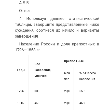
А Б В
Ответ:
4. Используя данные статистической
таблицы, завершите представленные ниже
суждения, соотнеся их начало и варианты
завершения.
Население России и доля крепостных в
1796—1858 гг.
Крепостные
Всё
Годы
население,
млн
% от всего
млн чел.
чел.
населения
1796
33,0
20,0
55,5
1815
45,0
20,8
46,2