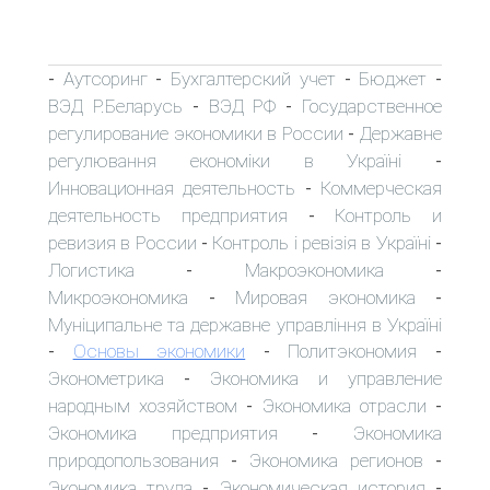
Аутсоринг
Бухгалтерский учет
Бюджет
-
-
-
-
ВЭД Р.Беларусь
ВЭД РФ
Государственное
-
-
регулирование экономики в России
Державне
-
регулювання економіки в Україні
-
Инновационная деятельность
Коммерческая
-
деятельность предприятия
Контроль и
-
ревизия в России
Контроль і ревізія в Україні
-
-
Логистика
Макроэкономика
-
-
Микроэкономика
Мировая экономика
-
-
Муніципальне та державне управління в Україні
Основы экономики
Политэкономия
-
-
-
Эконометрика
Экономика и управление
-
народным хозяйством
Экономика отрасли
-
-
Экономика предприятия
Экономика
-
природопользования
Экономика регионов
-
-
Экономика труда
Экономическая история
-
-