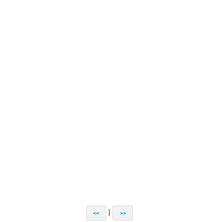
|
<<
>>