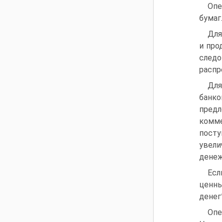
Опе
бумаг
Для
и про
следо
распр
Для
банко
предл
комм
посту
увели
денеж
Есл
ценны
денег”
Опе