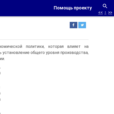
Помощь проекту
<<
↑
>>
омической политики, которая влияет на
 установление общего уровня производства,
ии.
,
й
ы
)
й
м