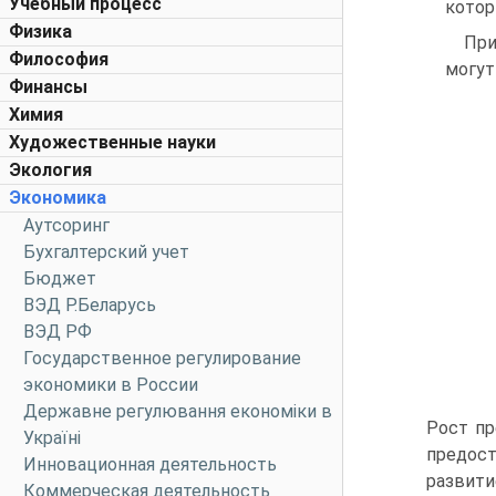
Учебный процесс
котор
Физика
При
Философия
могут
Финансы
Химия
Художественные науки
Экология
Экономика
Аутсоринг
Бухгалтерский учет
Бюджет
ВЭД Р.Беларусь
ВЭД РФ
Государственное регулирование
экономики в России
Державне регулювання економіки в
Рост пр
Україні
предос
Инновационная деятельность
развити
Коммерческая деятельность