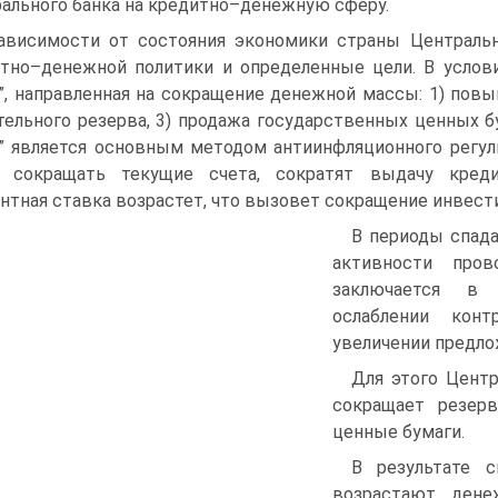
ального банка на кредитно–денежную сферу.
ависимости от состояния экономики страны Централ
тно–денежной политики и определенные цели. В услови
”, направленная на сокращение денежной массы: 1) повы
тельного резерва, 3) продажа государственных ценных б
” является основным методом антиинфляционного регул
т сокращать текущие счета, сократят выдачу креди
нтная ставка возрастет, что вызовет сокращение инвест
В периоды спада
активности пров
заключается в 
ослаблении кон
увеличении предло
Для этого Центр
сокращает резер
ценные бумаги.
В результате 
возрастают, дене