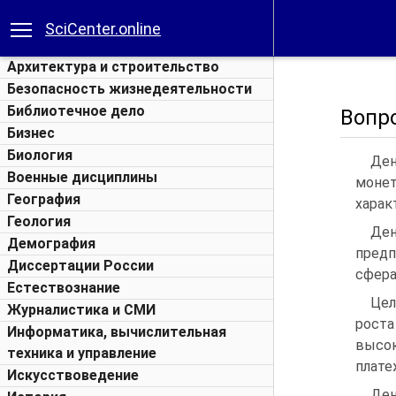
SciCenter.online
Архитектура и строительство
Безопасность жизнедеятельности
Библиотечное дело
Вопр
Бизнес
Биология
Ден
Военные дисциплины
монет
География
харак
Геология
Ден
Демография
пред
Диссертации России
сфера
Естествознание
Цел
Журналистика и СМИ
роста
Информатика, вычислительная
высо
техника и управление
плате
Искусствоведение
Ден