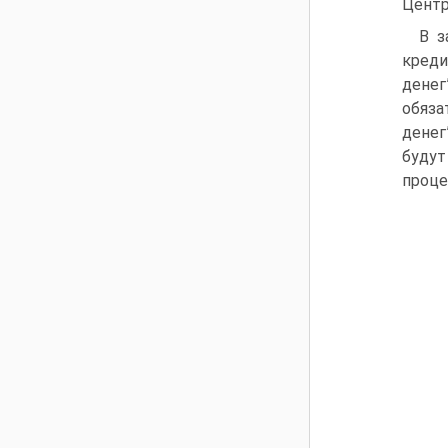
Центр
В з
креди
денег
обяза
денег
буду
проце