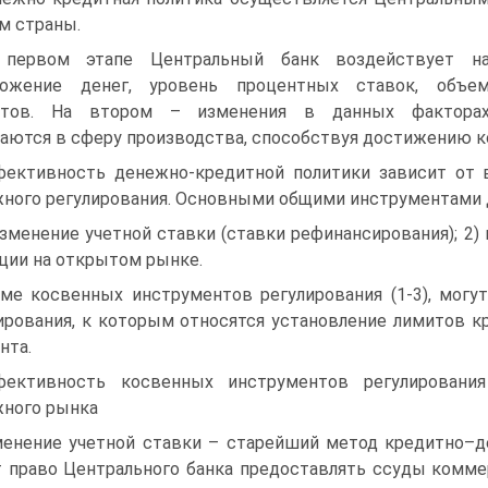
м страны.
 первом этапе Центральный банк воздействует н
ложение денег, уровень процентных ставок, объе
итов. На втором – изменения в данных фактора
аются в сферу производства, способствуя достижению к
ективность денежно-кредитной политики зависит от 
ного регулирования. Основными общими инструментами 
изменение учетной ставки (ставки рефинансирования); 2)
ции на открытом рынке.
ме косвенных инструментов регулирования (1-3), мог
ирования, к которым относятся установление лимитов к
нта.
ективность косвенных инструментов регулировани
ного рынка
енение учетной ставки – старейший метод кредитно–де
 право Центрального банка предоставлять ссуды комме