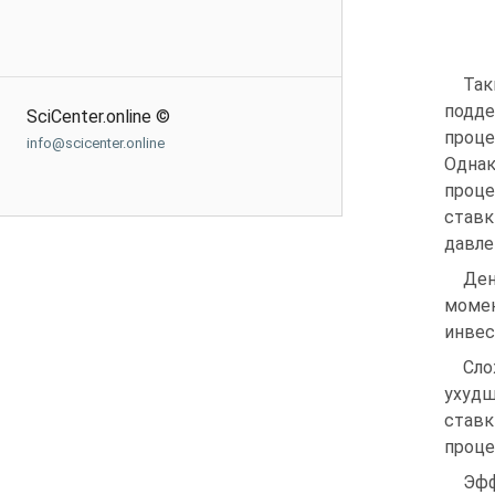
Та
подд
SciCenter.online ©
проце
info@scicenter.online
Однак
проце
став
давле
Ден
момен
инвес
Сло
ухудш
ставк
проце
Эфф