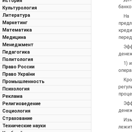
История
банко
Культурология
Литература
На
Маркетинг
пред
Математика
кред
Медицина
перед
Менеджмент
Эфф
Педагогика
денеж
Политология
1) 
Право России
опера
Право України
Кро
Промышленность
регул
Психология
проце
Реклама
Эфф
Религиоведение
денеж
Социология
Страхование
Изм
Технические науки
лежит