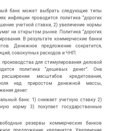
ьный банк может выбрать следующие типы
ях инфляции проводится политика “дорогих
шение учетной ставки, 2) увеличение нормы
умаг на открытом рынке. Политика “дорогих
ирования. В результате коммерческие банки
тов. Денежное предложение сократится,
иций, совокупных расходов и ЧНП.
 производства для стимулирования деловой
одится политика “дешевых денег”. Она
расширении масштабов кредитования,
троля над приростом денежной массы,
жения денег.
альный банк: 1) снижает учетную ставку 2)
вную норму 3) покупает государственные
свободные резервы коммерческих банков
жное предложение увеличится. Увеличение