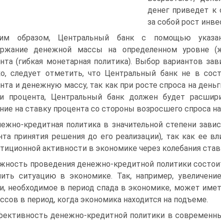
денег приведет к 
за собой рост инве
ким образом, Центральный банк с помощью указа
ержание денежной массы на определенном уровне (ж
нта (гибкая монетарная политика). Выбор вариантов зав
о, следует отметить, что Центральный банк не в сос
нта и денежную массу, так как при росте спроса на день
ки процента, Центральный банк должен будет расшир
ние на ставку процента со стороны возросшего спроса на
ежно-кредитная политика в значительной степени завис
та принятия решения до его реализации), так как ее в
тиционной активности в экономике через колебания став
жность проведения денежно-кредитной политики состоит
ить ситуацию в экономике. Так, например, увеличен
и, необходимое в период спада в экономике, может им
ссов в период, когда экономика находится на подъеме.
ективность денежно-кредитной политики в современных