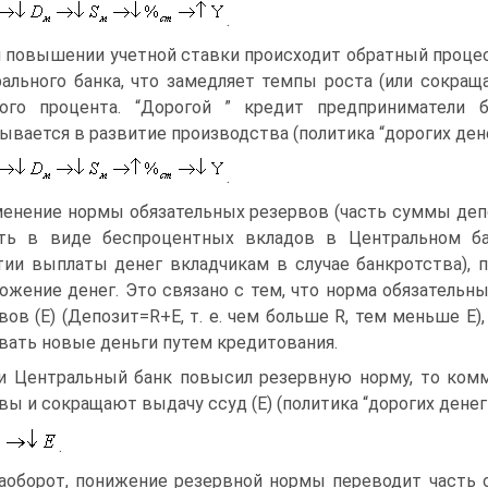
.
 повышении учетной ставки происходит обратный процес
ального банка, что замедляет темпы роста (или сокра
ного процента. “Дорогой ” кредит предприниматели
ывается в развитие производства (политика “дорогих ден
.
енение нормы обязательных резервов (часть суммы деп
ть в виде беспроцентных вкладов в Центральном ба
тии выплаты денег вкладчикам в случае банкротства), 
ожение денег. Это связано с тем, что норма обязательн
вов (Е) (Депозит=R+E, т. е. чем больше R, тем меньше Е
вать новые деньги путем кредитования.
и Центральный банк повысил резервную норму, то ком
вы и сокращают выдачу ссуд (Е) (политика “дорогих денег
.
аоборот, понижение резервной нормы переводит часть 