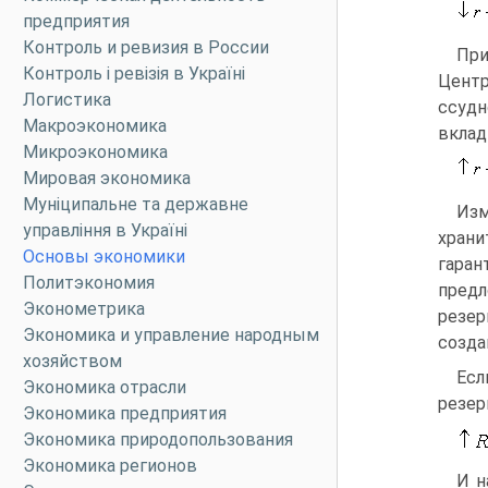
предприятия
Контроль и ревизия в России
При
Контроль і ревізія в Україні
Центр
Логистика
ссуд
Макроэкономика
вклад
Микроэкономика
Мировая экономика
Муніципальне та державне
Изм
управління в Україні
храни
Основы экономики
гаран
Политэкономия
предл
Эконометрика
резер
Экономика и управление народным
созда
хозяйством
Есл
Экономика отрасли
резер
Экономика предприятия
Экономика природопользования
Экономика регионов
И н