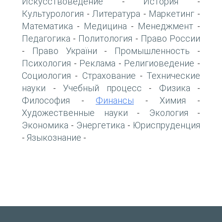
Искусствоведение
История
-
-
Культурология
Литература
Маркетинг
-
-
-
Математика
Медицина
Менеджмент
-
-
-
Педагогика
Политология
Право России
-
-
Право України
Промышленность
-
-
-
Психология
Реклама
Религиоведение
-
-
-
Социология
Страхование
Технические
-
-
науки
Учебный процесс
Физика
-
-
-
Философия
Финансы
Химия
-
-
-
Художественные науки
Экология
-
-
Экономика
Энергетика
Юриспруденция
-
-
Языкознание
-
-