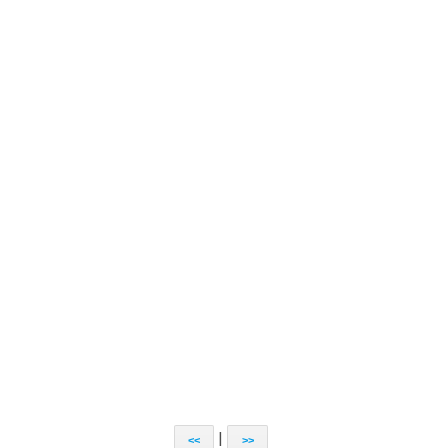
|
<<
>>