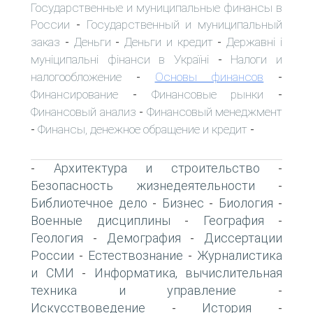
Государственные и муниципальные финансы в
России
Государственный и муниципальный
-
заказ
Деньги
Деньги и кредит
Державні і
-
-
-
муніципальні фінанси в Україні
Налоги и
-
налогообложение
Основы финансов
-
-
Финансирование
Финансовые рынки
-
-
Финансовый анализ
Финансовый менеджмент
-
Финансы, денежное обращение и кредит
-
-
Архитектура и строительство
-
-
Безопасность жизнедеятельности
-
Библиотечное дело
Бизнес
Биология
-
-
-
Военные дисциплины
География
-
-
Геология
Демография
Диссертации
-
-
России
Естествознание
Журналистика
-
-
и СМИ
Информатика, вычислительная
-
техника и управление
-
Искусствоведение
История
-
-