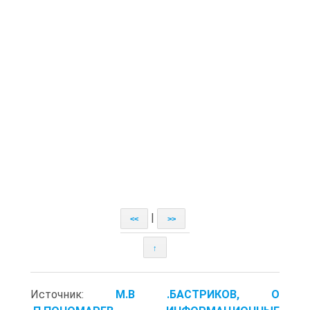
|
<<
>>
↑
Источник:
М.В .БАСТРИКОВ, О