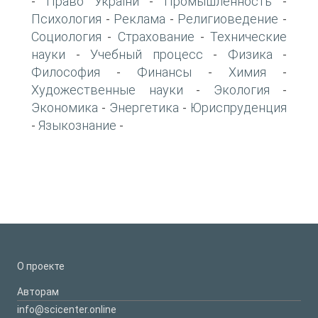
Право України
Промышленность
-
-
-
Психология
Реклама
Религиоведение
-
-
-
Социология
Страхование
Технические
-
-
науки
Учебный процесс
Физика
-
-
-
Философия
Финансы
Химия
-
-
-
Художественные науки
Экология
-
-
Экономика
Энергетика
Юриспруденция
-
-
Языкознание
-
-
О проекте
Авторам
info@scicenter.online