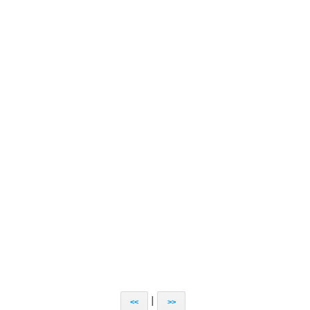
|
<<
>>