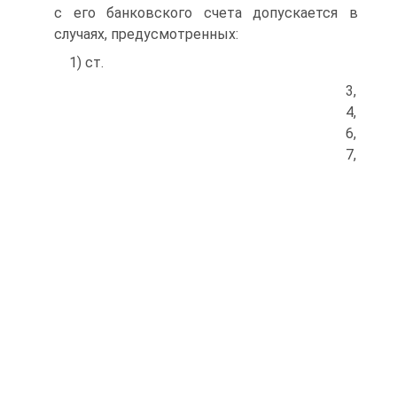
с его банковского счета допускается в
случаях, предусмотренных:
1) ст.
3,
4,
6,
7,