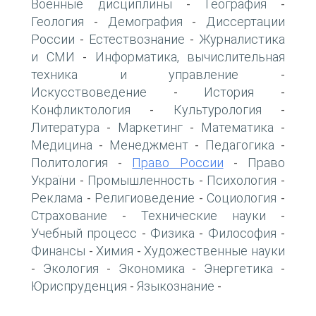
Военные дисциплины
География
-
-
Геология
Демография
Диссертации
-
-
России
Естествознание
Журналистика
-
-
и СМИ
Информатика, вычислительная
-
техника и управление
-
Искусствоведение
История
-
-
Конфликтология
Культурология
-
-
Литература
Маркетинг
Математика
-
-
-
Медицина
Менеджмент
Педагогика
-
-
-
Политология
Право России
Право
-
-
України
Промышленность
Психология
-
-
-
Реклама
Религиоведение
Социология
-
-
-
Страхование
Технические науки
-
-
Учебный процесс
Физика
Философия
-
-
-
Финансы
Химия
Художественные науки
-
-
Экология
Экономика
Энергетика
-
-
-
-
Юриспруденция
Языкознание
-
-