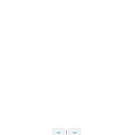
|
<<
>>