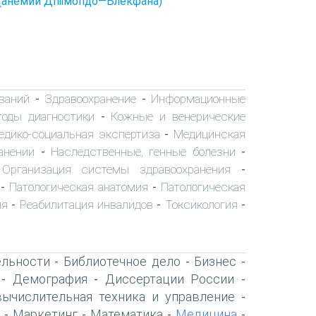
емии Дпіімопдо—Блекфана)
ваний
Здравоохранение
Информационные
-
-
тоды диагностики
Кожные и венерические
-
едико-социальная экспертиза
Медицинская
-
анении
Наследственные, генные болезни
-
-
Организация системы здравоохранения
-
-
Патологическая анатомия
Патологическая
-
-
ия
Реабилитация инвалидов
Токсикология
-
-
-
ельности
Библиотечное дело
Бизнес
-
-
-
Демография
Диссертации России
-
-
-
вычислительная техника и управление
-
Маркетинг
Математика
Медицина
-
-
-
-