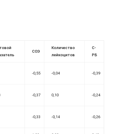
товой
Количество
C-
СОЭ
азатель
лейкоцитов
РБ
-0,55
-0,04
-0,39
8
-0,37
0,10
-0,24
-0,33
-0,14
-0,26