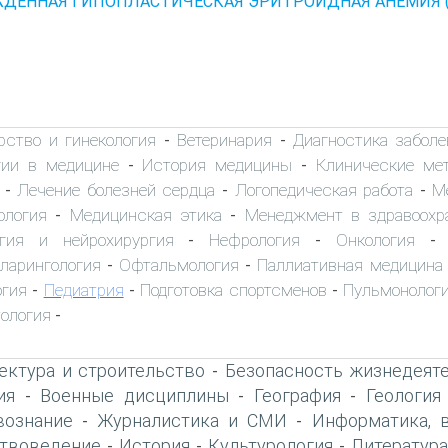
ДЕННАЯ ГИПОПЛАСТИЧЕСКАЯ ЭРИТРОИДНАЯ АНЕМИЯ (ан
рство и гинекология
Ветеринария
Диагностика заболе
-
-
гии в медицине
История медицины
Клинические ме
-
-
Лечение болезней сердца
Логопедическая работа
М
-
-
-
ология
Медицинская этика
Менеджмент в здравоохр
-
-
огия и нейрохирургия
Нефрология
Онкология
-
-
ларингология
Офтальмология
Паллиативная медицина
-
-
гия
Педиатрия
Подготовка спортсменов
Пульмонолог
-
-
-
ология
-
ектура и строительство
Безопасность жизнедеят
-
ия
Военные дисциплины
География
Геология
-
-
-
вознание
Журналистика и СМИ
Информатика, 
-
-
твоведение
История
Культурология
Литература
-
-
-