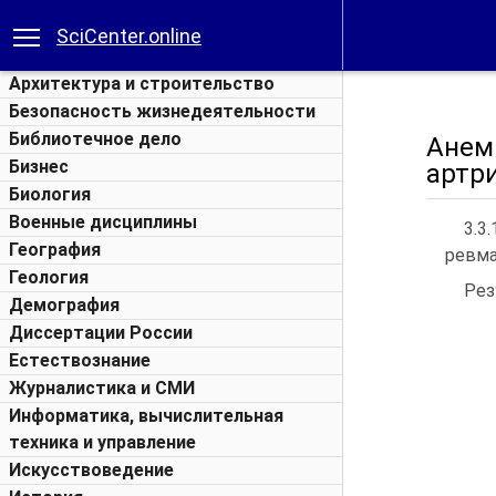
SciCenter.online
Архитектура и строительство
Безопасность жизнедеятельности
Библиотечное дело
Анем
Бизнес
артр
Биология
Военные дисциплины
3.3
География
ревма
Геология
Рез
Демография
Диссертации России
Естествознание
Журналистика и СМИ
Информатика, вычислительная
техника и управление
Искусствоведение