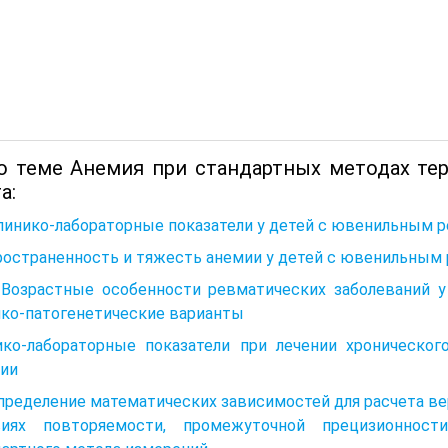
о теме Анемия при стандартных методах те
а:
Клинико-лабораторные показатели у детей с ювенильным
ространенность и тяжесть анемии у детей с ювенильны
4. Возрастные особенности ревматических заболеваний 
ико-патогенетические варианты
ико-лабораторные показатели при лечении хроническог
пии
Определение математических зависимостей для расчета ве
виях повторяемости, промежуточной прецизионнос