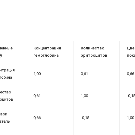
менные
Концентрация
Количество
Цве
)
гемоглобина
эритроцитов
пок
нтрация
1,00
0,61
0,66
лобина
ество
0,61
1,00
-0,1
оцитов
овой
0,66
-0,18
1,00
атель