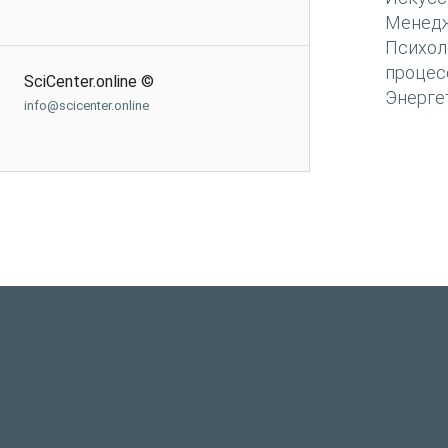
Менед
Психол
процес
SciCenter.online ©
Энерге
info@scicenter.online