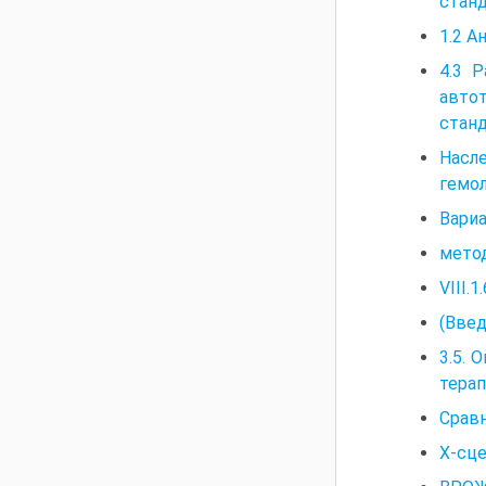
станд
1.2 А
4.3 
автот
станд
Насл
гемол
Вариа
метод
VIII.
(Введ
3.5. 
тера
Сравн
Х-сц