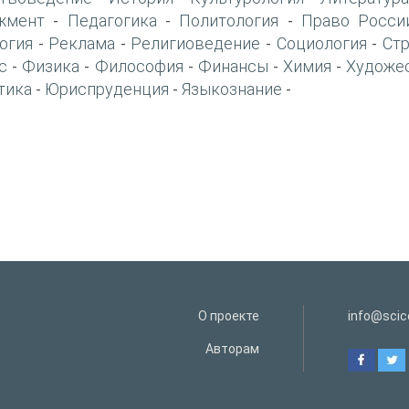
жмент
Педагогика
Политология
Право Росси
-
-
-
огия
Реклама
Религиоведение
Социология
Ст
-
-
-
-
с
Физика
Философия
Финансы
Химия
Художе
-
-
-
-
-
тика
Юриспруденция
Языкознание
-
-
-
О проекте
info@scice
Авторам