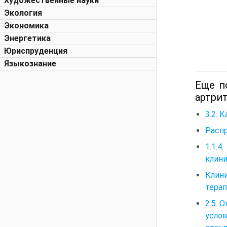
Художественные науки
Экология
Экономика
Энергетика
Юриспруденция
Языкознание
Еще п
артрит
3.2. 
Расп
1.1.
клин
Клин
тера
2.5. 
усло