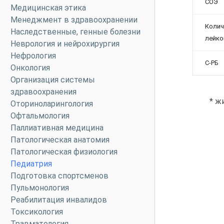
СОЭ
Медицинская этика
Менеджмент в здравоохранении
Колич
Наследственные, генные болезни
лейко
Неврология и нейрохирургия
Нефрология
C-РБ
Онкология
Организация системы
здравоохранения
* ж
Оториноларингология
Офтальмология
Паллиативная медицина
Патологическая анатомия
Патологическая физиология
Педиатрия
Подготовка спортсменов
Пульмонология
Реабилитация инвалидов
Токсикология
Травматология