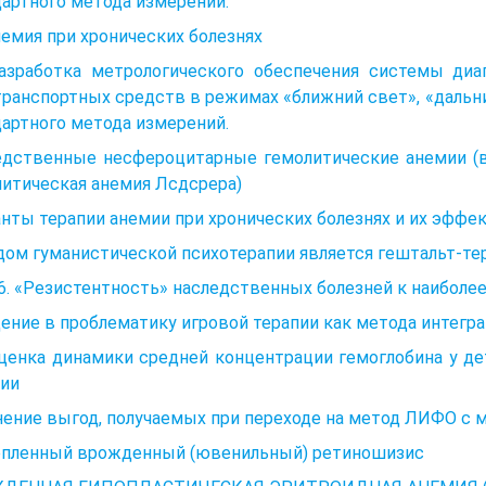
артного метода измерений.
немия при хронических болезнях
Разработка метрологического обеспечения системы диа
ранспортных средств в режимах «ближний свет», «дальн
артного метода измерений.
едственные несфероцитарные гемолитические анемии (в
итическая анемия Лсдсрера)
нты терапии анемии при хронических болезнях и их эффе
ом гуманистической психотерапии является гештальт-тер
1.6. «Резистентность» наследственных болезней к наибол
ение в проблематику игровой терапии как метода интегра
Оценка динамики средней концентрации гемоглобина у д
пии
ение выгод, получаемых при переходе на метод ЛИФО с 
епленный врожденный (ювенильный) ретиношизис