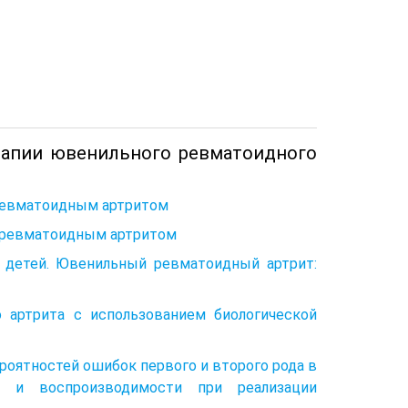
рапии ювенильного ревматоидного
 ревматоидным артритом
м ревматоидным артритом
у детей. Ювенильный ревматоидный артрит:
о артрита с использованием биологической
роятностей ошибок первого и второго рода в
ти и воспроизводимости при реализации