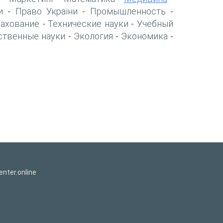
и
Право України
Промышленность
-
-
-
рахование
Технические науки
Учебный
-
-
ственные науки
Экология
Экономика
-
-
-
nter.online