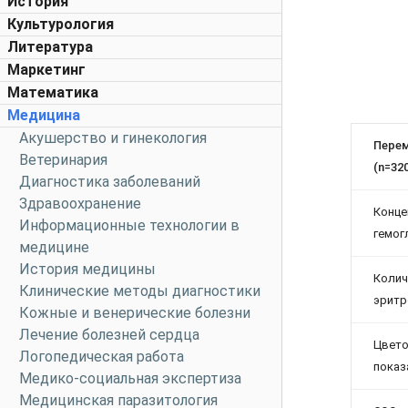
История
Культурология
Литература
Маркетинг
Математика
Медицина
Акушерство и гинекология
Пере
Ветеринария
(n=320
Диагностика заболеваний
Здравоохранение
Конце
Информационные технологии в
гемог
медицине
История медицины
Колич
Клинические методы диагностики
эритр
Кожные и венерические болезни
Лечение болезней сердца
Цвет
Логопедическая работа
показ
Медико-социальная экспертиза
Медицинская паразитология