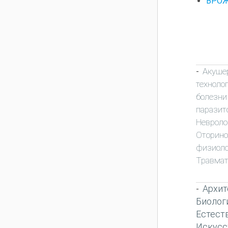
ВРОЖ
Акуше
-
техноло
болезни
паразит
Неврол
Оторино
физиоло
Травмат
Архит
-
Биолог
Естест
Искусс