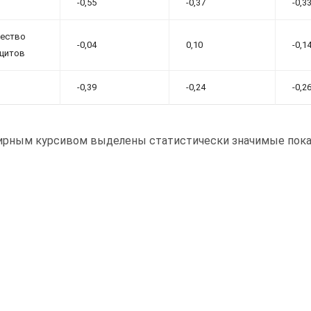
-0,55
-0,37
-0,3
ество
-0,04
0,10
-0,1
цитов
-0,39
-0,24
-0,2
ирным курсивом выделены статистически значимые показ