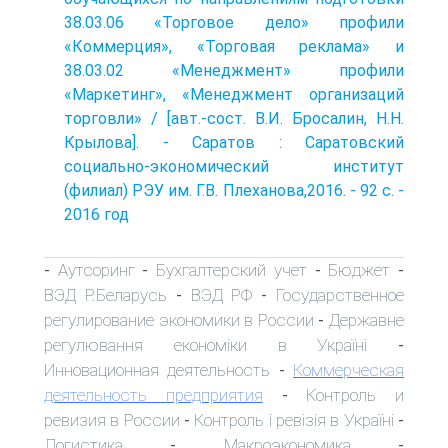
38.03.06 «Торговое дело» профили
«Коммерция», «Торговая реклама» и
38.03.02 «Менеджмент» профили
«Маркетинг», «Менеджмент организаций
торговли» / [авт.-сост. В.И. Бросалин, Н.Н.
Крылова]. - Саратов : Саратовский
социально-экономический институт
(филиал) РЭУ им. Г.В. Плеханова,2016. - 92 с. -
2016 год
Аутсоринг
Бухгалтерский учет
Бюджет
-
-
-
-
ВЭД Р.Беларусь
ВЭД РФ
Государственное
-
-
регулирование экономики в России
Державне
-
регулювання економіки в Україні
-
Инновационная деятельность
Коммерческая
-
деятельность предприятия
Контроль и
-
ревизия в России
Контроль і ревізія в Україні
-
-
Логистика
Макроэкономика
-
-