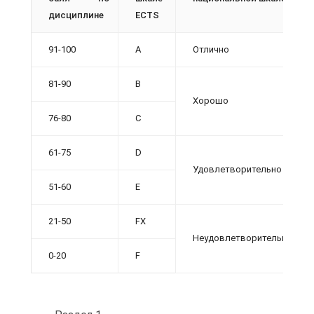
дисциплине
ECTS
91-100
A
Отлично
81-90
B
Хорошо
76-80
C
61-75
D
Удовлетворительно
51-60
E
21-50
FX
Неудовлетворительно
0-20
F