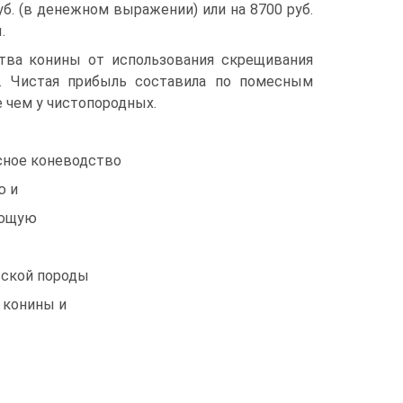
б. (в денежном выражении) или на 8700 руб.
.
тва конины от использования скрещивания
. Чистая прибыль составила по помесным
е чем у чистопородных.
ное коневодство
ю и
ающую
ской породы
 конины и