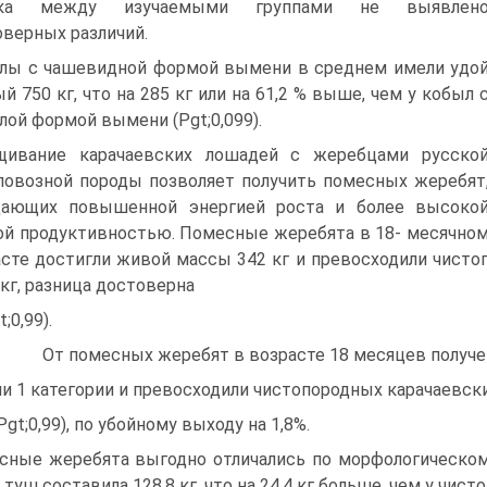
ока между изучаемыми группами не выявлен
верных различий.
лы с чашевидной формой вымени в среднем имели удо
й 750 кг, что на 285 кг или на 61,2 % выше, чем у кобыл 
лой формой вымени (Рgt;0,099).
щивание карачаевских лошадей с жеребцами русско
ловозной породы позволяет получить помесных жеребят
дающих повышенной энергией роста и более высоко
ой продуктивностью. Помесные жеребята в 18- месячно
асте достигли живой массы 342 кг и превосходили чист
 кг, разница достоверна
t;0,99).
От помесных жеребят в возрасте 18 месяцев получе
и 1 категории и превосходили чистопородных карачаевски
(Рgt;0,99), по убойному выходу на 1,8%.
сные жеребята выгодно отличались по морфологическом
 туш составила 128,8 кг, что на 24,4 кг больше, чем у чист