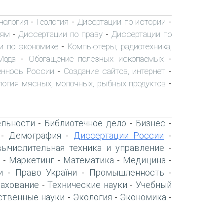
хнология
Геология
Дисертации по истории
-
-
-
иям
Диссертации по праву
Диссертации по
-
-
и по экономике
Компьютеры, радиотехника,
-
Мода
Обогащение полезных ископаемых
-
-
ннось России
Создание сайтов, интернет
-
-
логия мясных, молочных, рыбных продуктов
-
ельности
Библиотечное дело
Бизнес
-
-
-
Демография
Диссертации России
-
-
-
вычислительная техника и управление
-
Маркетинг
Математика
Медицина
-
-
-
-
и
Право України
Промышленность
-
-
-
рахование
Технические науки
Учебный
-
-
ственные науки
Экология
Экономика
-
-
-