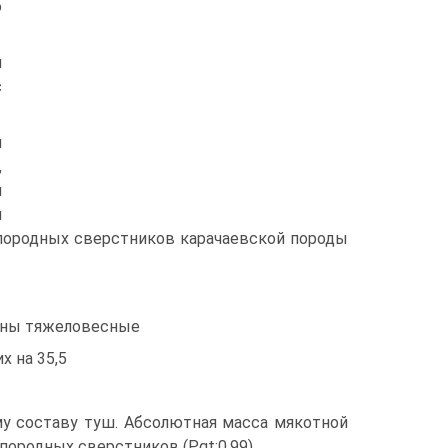
о
й
с
й
,
й
м
опородных сверстников карачаевской породы
ны тяжеловесные
х на 35,5
у составу туш. Абсолютная масса мякотной
опородных сверстников (Рgt;0,99).