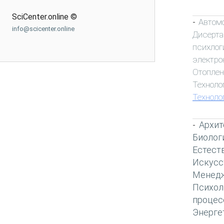
SciCenter.online ©
Автом
-
info@scicenter.online
Дисерта
психлог
электро
Отоплен
Техноло
Техноло
Архит
-
Биолог
Естест
Искусс
Менед
Психол
процес
Энерге