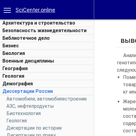
SciCenter.online
Архитектура и строительство
Безопасность жизнедеятельности
Библиотечное дело
выв
Бизнес
Биология
Анализ
Военные дисциплины
геноти
География
следую
Геология
Поме
Демография
товар
Диссертации России
кг или
Автомобили, автомобилестроение
Жере
АЗС, нефтепродукты
молок
Биотехнология
сост
Геология
соде
Дисертации по истории
соста
Дисертации по праву