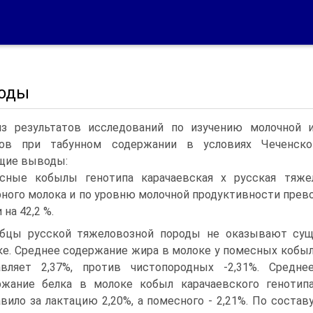
оды
 результатов исследований по изучению молочной и
пов при табунном содержании в условиях Чеченско
щие выводы:
сные кобылы генотипа карачаевская х русская тяжел
ного молока и по уровню молочной продуктивности прев
 на 42,2 %.
бцы русской тяжеловозной породы не оказывают сущ
е.
Среднее содержание жира в молоке у помесных кобы
авляет 2,37%, против чистопородных -2,31%. Средне
ржание белка в молоке кобыл карачаевского генотип
вило за лактацию 2,20%, а помесного - 2,21%. По состав