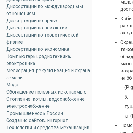
мол
Диссертации по международным
досто
отношениям
Кобы
Диссертации по праву
равны
Диссертации по психлогии
округ
Диссертации по теоретической
физике
Скре
Диссертации по экономике
тяже
Компьютеры, радиотехника,
обла
электроника
мясн
Мелиорация, рекультивация и охрана
возр
земель
на 56
Мода
(Р g
Обогащение полезных ископаемых
5. 
Отопление, котлы, водоснабжение,
электроснабжение
туш
Промышленнось России
кг 
Создание сайтов, интернет
Поме
Технологии и средства механизации
части