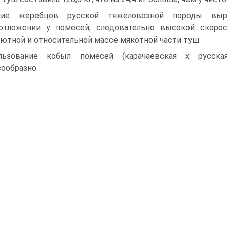
ние жеребцов русской тяжеловозной породы выр
отложении у помесей, следовательно высокой скоро
ютной и относительной массе мякотной части туш.
льзование кобыл помесей (карачаевская х русска
ообразно.