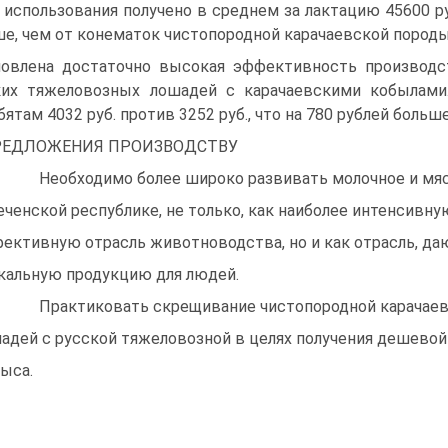
 использования получено в среднем за лактацию 45600 ру
е, чем от конематок чистопородной карачаевской породы
новлена достаточно высокая эффективность производс
ких тяжеловозных лошадей с карачаевскими кобылами
ятам 4032 руб. против 3252 руб., что на 780 рублей больш
ЕДЛОЖЕНИЯ ПРОИЗВОДСТВУ
Необходимо более широко развивать молочное и мяс
еченской республике, не только, как наиболее интенсивну
ективную отрасль животноводства, но и как отрасль, д
кальную продукцию для людей.
Практиковать скрещивание чистопородной карачаев
адей с русской тяжеловозной в целях получения дешевой
ыса.