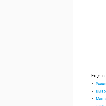
Еще п
Усло
Выво
Маши