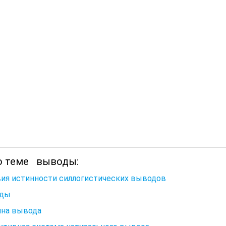
о теме выводы:
вия истинности силлогистических выводов
ды
на вывода