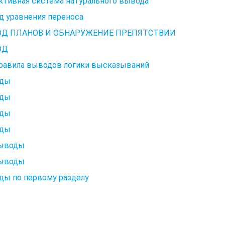
ктивная система натурального вывода
д уравнения переноса
Д ПЛАНОВ И ОБНАРУЖЕНИЕ ПРЕПЯТСТВИИ
ОД
Правила выводов логики высказываний
ды
ды
ды
ды
Выводы
Выводы
ды по первому разделу