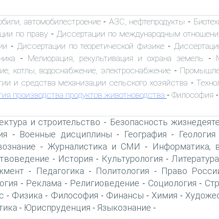
обили, автомобилестроение
АЗС, нефтепродукты
Биоте
-
-
ции по праву
Диссертации по международным отношен
-
ии
Диссертации по теоретической физике
Диссертаци
-
-
ника
Мелиорация, рекультивация и охрана земель
-
-
ие, котлы, водоснабжение, электроснабжение
Промышле
-
гии и средства механизации сельского хозяйства
Техно
-
гия производства продуктов животноводства
Философия
-
-
ектура и строительство
Безопасность жизнедеят
-
ия
Военные дисциплины
География
Геология
-
-
-
вознание
Журналистика и СМИ
Информатика, 
-
-
твоведение
История
Культурология
Литература
-
-
-
жмент
Педагогика
Политология
Право Росси
-
-
-
огия
Реклама
Религиоведение
Социология
Ст
-
-
-
-
с
Физика
Философия
Финансы
Химия
Художе
-
-
-
-
-
тика
Юриспруденция
Языкознание
-
-
-