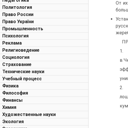
Педагогика
От их
Политология
больш
Право России
Уста
Право України
русс
Промышленность
жереб
Психология
ПР
Реклама
Религиоведение
1. 
Социология
в Ч
Страхование
эфф
Технические науки
уни
Учебный процесс
Физика
2. 
Философия
лош
Финансы
кум
Химия
Художественные науки
Экология