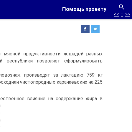
Помощь проекту
<<
↑
>>
 мясной продуктивности лошадей разных
й республики позволяет сформулировать
овозная, производят за лактацию 759 кг
осходили чистопородных карачаевских на 225
ественное влияние на содержание жира в
л
е
а
у