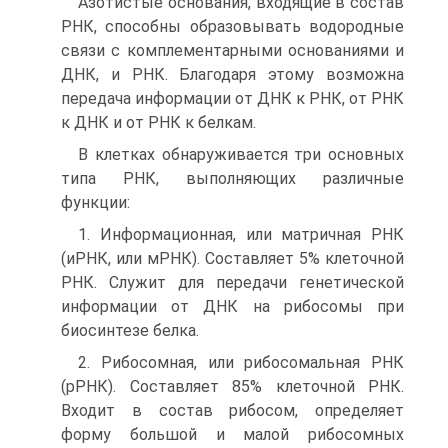
Азотистые основания, входящие в состав
РНК, способны образовывать водородные
связи с комплементарными основаниями и
ДНК, и РНК. Благодаря этому возможна
передача информации от ДНК к РНК, от РНК
к ДНК и от РНК к белкам.
В клетках обнаруживается три основных
типа РНК, выполняющих различные
функции:
1. Информационная, или матричная РНК
(иРНК, или мРНК). Составляет 5% клеточной
РНК. Служит для передачи генетической
информации от ДНК на рибосомы при
биосинтезе белка.
2. Рибосомная, или рибосомальная РНК
(рРНК). Составляет 85% клеточной РНК.
Входит в состав рибосом, определяет
форму большой и малой рибосомных