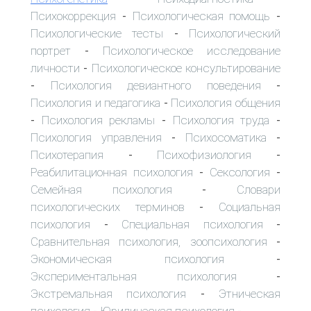
Психокоррекция
Психологическая помощь
-
-
Психологические тесты
Психологический
-
портрет
Психологическое исследование
-
личности
Психологическое консультирование
-
Психология девиантного поведения
-
-
Психология и педагогика
Психология общения
-
Психология рекламы
Психология труда
-
-
-
Психология управления
Психосоматика
-
-
Психотерапия
Психофизиология
-
-
Реабилитационная психология
Сексология
-
-
Семейная психология
Словари
-
психологических терминов
Социальная
-
психология
Специальная психология
-
-
Сравнительная психология, зоопсихология
-
Экономическая психология
-
Экспериментальная психология
-
Экстремальная психология
Этническая
-
психология
Юридическая психология