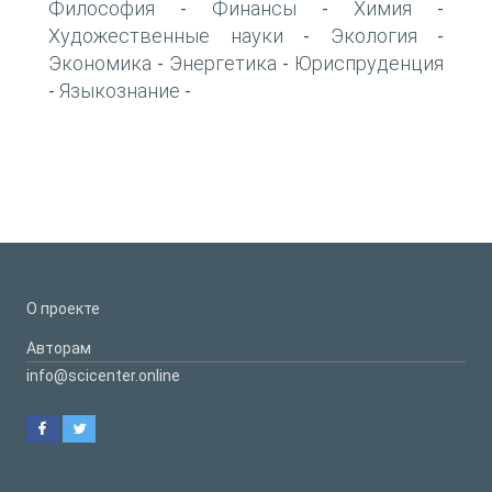
Философия
Финансы
Химия
-
-
-
Художественные науки
Экология
-
-
Экономика
Энергетика
Юриспруденция
-
-
Языкознание
-
-
О проекте
Авторам
info@scicenter.online