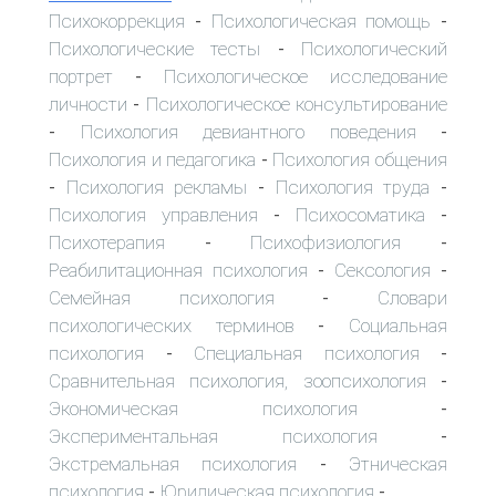
Психокоррекция
Психологическая помощь
-
-
Психологические тесты
Психологический
-
портрет
Психологическое исследование
-
личности
Психологическое консультирование
-
Психология девиантного поведения
-
-
Психология и педагогика
Психология общения
-
Психология рекламы
Психология труда
-
-
-
Психология управления
Психосоматика
-
-
Психотерапия
Психофизиология
-
-
Реабилитационная психология
Сексология
-
-
Семейная психология
Словари
-
психологических терминов
Социальная
-
психология
Специальная психология
-
-
Сравнительная психология, зоопсихология
-
Экономическая психология
-
Экспериментальная психология
-
Экстремальная психология
Этническая
-
психология
Юридическая психология
-
-