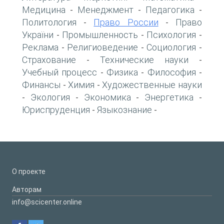
Медицина
Менеджмент
Педагогика
-
-
-
Политология
Право России
Право
-
-
України
Промышленность
Психология
-
-
-
Реклама
Религиоведение
Социология
-
-
-
Страхование
Технические науки
-
-
Учебный процесс
Физика
Философия
-
-
-
Финансы
Химия
Художественные науки
-
-
Экология
Экономика
Энергетика
-
-
-
-
Юриспруденция
Языкознание
-
-
О проекте
Авторам
info@scicenter.online