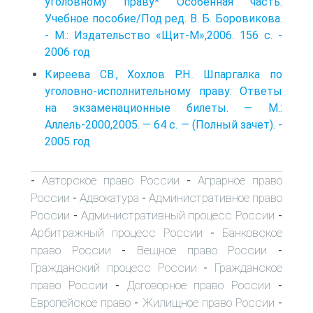
уголовному праву* Особенная часть.
Учебное пособие/Под ред. В. Б. Боровикова.
- М.: Издательство «Щит-М»,2006. 156 с. -
2006 год
Киреева СВ., Хохлов Р.Н.. Шпаргалка по
уголовно-исполнительному праву: Ответы
на экзаменационные билеты. — М.:
Аллель-2000,2005. — 64 с. — (Полный зачет). -
2005 год
Авторское право России
Аграрное право
-
-
России
Адвокатура
Административное право
-
-
России
Административный процесс России
-
-
Арбитражный процесс России
Банковское
-
право России
Вещное право России
-
-
Гражданский процесс России
Гражданское
-
право России
Договорное право России
-
-
Европейское право
Жилищное право России
-
-