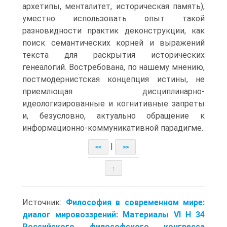
архетипы, менталитет, историче­ская память),
уместно использовать опыт такой
разновидности практик деконструкции, как
поиск семантических корней и выражений
текста для раскрытия исторических
генеалогий. Востребована, по нашему мнению,
постмодернистская концепция истины, не
приемлю­щая дисциплинарно-
идеологизированные и когнитивные запреты
и, безусловно, актуально обращение к
информационно-коммуникативной парадигме.
|
<<
>>
↑
Источник:
Философия в современном мире:
диалог мировоззрений: Материалы VI Н 34
Российского философского конгресса