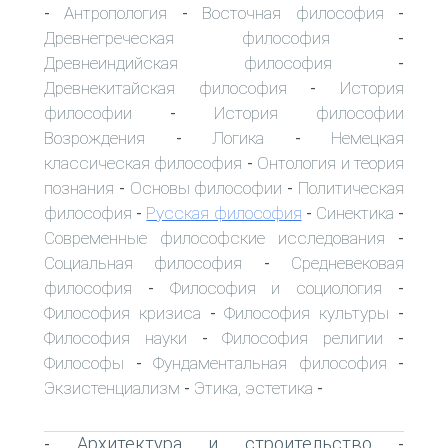
Антропология
Восточная философия
-
-
-
Древнегреческая философия
-
Древнеиндийская философия
-
Древнекитайская философия
История
-
философии
История философии
-
Возрождения
Логика
Немецкая
-
-
классическая философия
Онтология и теория
-
познания
Основы философии
Политическая
-
-
философия
Русская философия
Синектика
-
-
-
Современные философские исследования
-
Социальная философия
Средневековая
-
философия
Философия и социология
-
-
Философия кризиса
Философия культуры
-
-
Философия науки
Философия религии
-
-
Философы
Фундаментальная философия
-
-
Экзистенциализм
Этика, эстетика
-
-
Архитектура и строительство
-
-