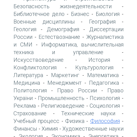
Безопасность жизнедеятельности
-
Библиотечное дело
Бизнес
Биология
-
-
-
Военные дисциплины
География
-
-
Геология
Демография
Диссертации
-
-
России
Естествознание
Журналистика
-
-
и СМИ
Информатика, вычислительная
-
техника и управление
-
Искусствоведение
История
-
-
Конфликтология
Культурология
-
-
Литература
Маркетинг
Математика
-
-
-
Медицина
Менеджмент
Педагогика
-
-
-
Политология
Право России
Право
-
-
України
Промышленность
Психология
-
-
-
Реклама
Религиоведение
Социология
-
-
-
Страхование
Технические науки
-
-
Учебный процесс
Физика
Философия
-
-
-
Финансы
Химия
Художественные науки
-
-
Экология
Экономика
Энергетика
-
-
-
-