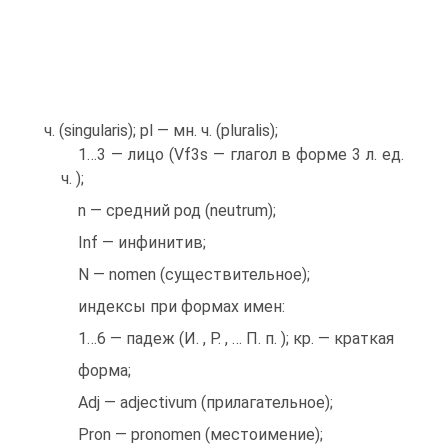
ч. (singularis); pl — мн. ч. (pluralis);
1…3 — лицо (Vf3s — глагол в форме 3 л. ед.
ч. );
n — средний род (neutrum);
Inf — инфинитив;
N — nomen (существительное);
индексы при формах имен:
1…6 — падеж (И. , Р. , … П. п. ); кр. — краткая
форма;
Adj — adjectivum (прилагательное);
Pron — pronomen (местоимение);