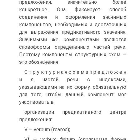
предложения, значительно более
конкретное. Она фиксирует способ
соединения и оформления значимых
компонентов, необходимых и достаточных
для выражения предикативного значения.
Значимыми же компонентами являются
словоформы определенных частей речи.
Поэтому компоненты структурных схем —
это обозначения
С т р у к т у р н а я с х е м а п р е д л о ж е н
и я частей речи с индексами,
указывающими на их форму, обязательную
для того, чтобы данный компонент мог
участвовать в
организации предикативного центра
предложения:
V — verbum (глагол);
Vf — verbum finitum (спрягаемая форма