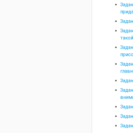
Задан
прида
Задан
Задан
такой
Задан
присо
Зада
главн
Задан
Зада
внима
Задан
Задан
Задан