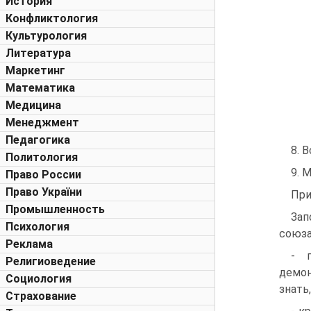
История
Конфликтология
Культурология
Литература
Маркетинг
Математика
Медицина
Менеджмент
Педагогика
8. 
Политология
9. 
Право России
Право України
При
Промышленность
Зап
Психология
союза
Реклама
- г
Религиоведение
демон
Социология
знать
Страхование