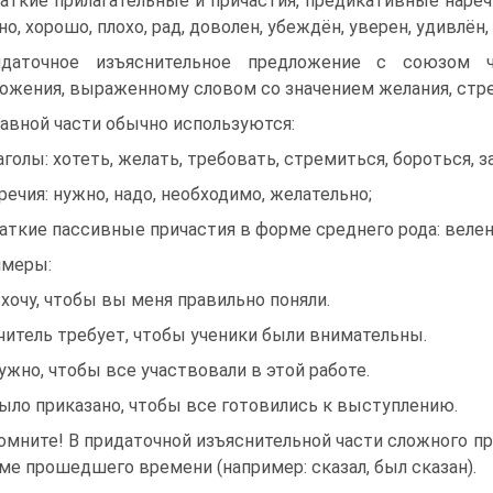
раткие прилагательные и причастия, предикативные наречия
о, хорошо, плохо, рад, до­волен, убеждён, уверен, удивлён,
даточное изъяснительное предложение с союзом ч
ожения, выраженному словом со значени­ем желания, стре
лавной части обычно используются:
лаголы: хотеть, желать, требовать, стремиться, бороться, з
аречия: нужно, надо, необходимо, желательно;
раткие пассивные причастия в форме среднего рода: велено
меры:
Я хочу, чтобы вы меня правильно поняли.
Учитель требует, чтобы ученики были внимательны.
Нужно, чтобы все участвовали в этой работе.
Было приказано, чтобы все готовились к выступлению.
омните! В придаточной изъяснительной части сложного п
ме прошедшего времени (например: сказал, был сказан).