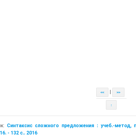
|
<<
>>
↑
ик:
Синтаксис сложного предложения : учеб.-метод, по
6. - 132 с.. 2016