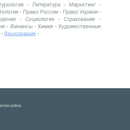
турология
Литература
Маркетинг
-
-
-
тология
Право России
Право України
-
-
-
едение
Социология
Страхование
-
-
-
ия
Финансы
Химия
Художественные
-
-
-
Языкознание
-
-
nter.online