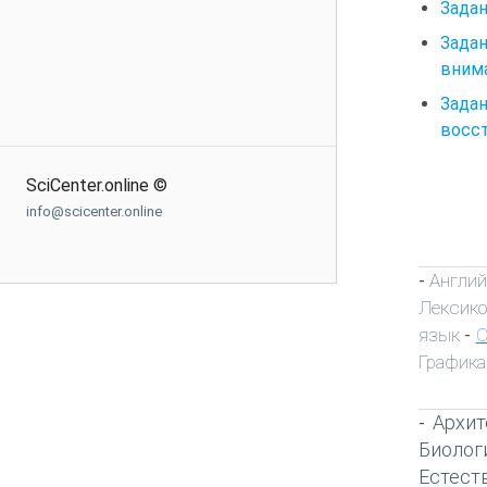
Задан
Задан
внима
Задан
восст
SciCenter.online ©
info@scicenter.online
Англий
-
Лексик
язык
С
-
Графика
Архит
-
Биолог
Естест