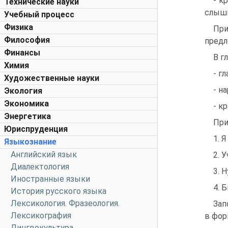
- к
Технические науки
слышн
Учебный процесс
Физика
При
Философия
предл
Финансы
В г
Химия
- г
Художественные науки
- н
Экология
Экономика
- к
Энергетика
При
Юриспруденция
1. 
Языкознание
Английский язык
2. 
Диалектология
3. 
Иностранные языки
4. 
История русского языка
Лексикология. Фразеология.
Зап
Лексикография
в фор
Лингвокультура