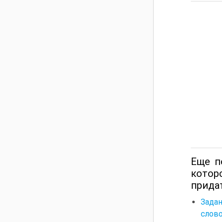
Еще п
кото
придат
Задан
слово