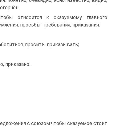
: по­нятно, очевидно, ясно, известно, видно,
 огорчён.
тобы относит­ся к сказуемому главного
мления, просьбы, требования, приказания.
а­ботиться, проситъ, приказывать;
, при­казано.
ред­ложения с союзом чтобы сказуемое стоит