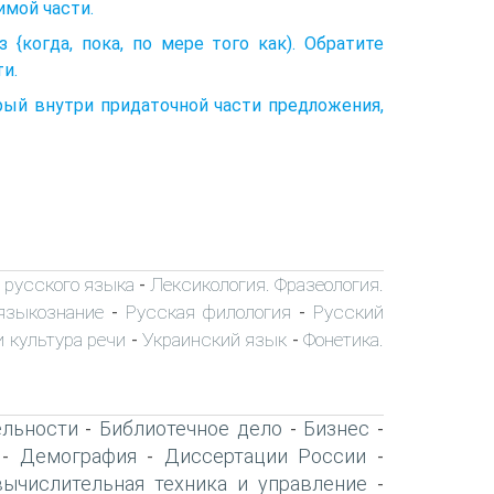
имой части.
когда, по­ка, по мере того как). Обратите
и.
рый внутри придаточной части предложения,
 русского языка
Лексикология. Фразеология.
-
языкознание
Русская филология
Русский
-
-
 культура речи
Украинский язык
Фонетика.
-
-
ельности
Библиотечное дело
Бизнес
-
-
-
Демография
Диссертации России
-
-
-
вычислительная техника и управление
-