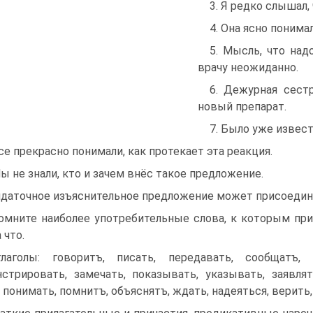
3. Я редко слышал,
4. Она ясно понима
5. Мысль, что над
врачу неожиданно.
6. Дежурная сестр
новый препарат.
7. Было уже извест
Все прекрасно понимали, как протекает эта реакция.
Мы не знали, кто и зачем внёс такое предложение.
даточное изъяснительное предложение может присоединя
омните наиболее употребительные слова, к которым при
 что.
лаголы: говоритъ, писать, передавать, сообщатъ, п
стрировать, замечать, показывать, указывать, заявлят
, понимать, помнитъ, объяснятъ, ждать, надеяться, верить,