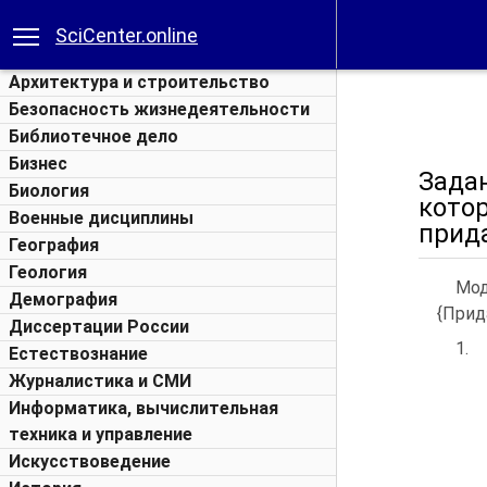
SciCenter.online
Архитектура и строительство
Безопасность жизнедеятельности
Библиотечное дело
Бизнес
Зада
Биология
кото
Военные дисциплины
прид
География
Геология
Мод
Демография
{Прид
Диссертации России
1.
Естествознание
Журналистика и СМИ
Информатика, вычислительная
техника и управление
Искусствоведение