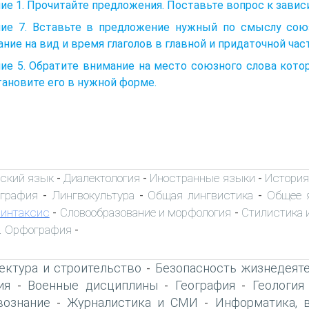
ие 1. Прочитайте предложения. Поставьте вопрос к завис
ие 7. Вставьте в предложение нужный по смыслу союз {
ние на вид и время глаголов в главной и придаточной част
ие 5. Обратите внимание на место союзного слова кото
ановите его в нужной форме.
ский язык
Диалектология
Иностранные языки
История
-
-
-
ография
Лингвокультура
Общая лингвистика
Общее 
-
-
-
интаксис
Словообразование и морфология
Стилистика и
-
-
. Орфография
-
ектура и строительство
Безопасность жизнедеят
-
ия
Военные дисциплины
География
Геология
-
-
-
вознание
Журналистика и СМИ
Информатика, 
-
-