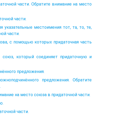
даточной части. Обратите внимание на место
точной части.
 указа­тельные местоимения тот, та, то, те,
ной части.
лова, с помощью которых придаточная часть
е союз, ко­торый соединяет придаточную и
нённо­го предложения.
жноподчи­нённого предложения. Обратите
.
имание на место союза в придаточной части.
ю.
точ­ной части.