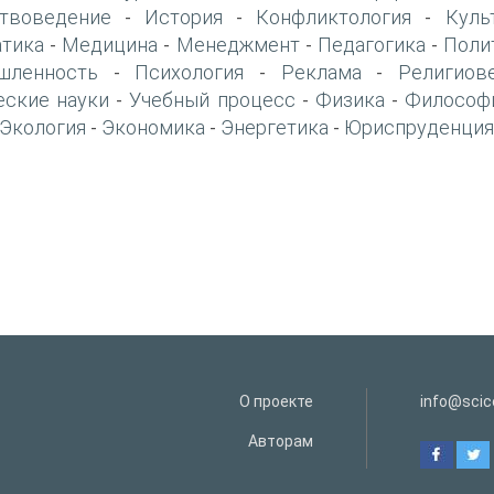
твоведение
История
Конфликтология
Куль
-
-
-
тика
Медицина
Менеджмент
Педагогика
Поли
-
-
-
-
шленность
Психология
Реклама
Религиов
-
-
-
еские науки
Учебный процесс
Физика
Философ
-
-
-
Экология
Экономика
Энергетика
Юриспруденция
-
-
-
О проекте
info@scice
Авторам