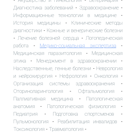
-
-
-
Диагностика заболеваний
Здравоохранение
-
-
Информационные технологии в медицине
-
История медицины
Клинические методы
-
диагностики
Кожные и венерические болезни
-
Лечение болезней сердца
Логопедическая
-
-
работа
Медико-социальная экспертиза
-
-
Медицинская паразитология
Медицинская
-
этика
Менеджмент в здравоохранении
-
-
Наследственные, генные болезни
Неврология
-
и нейрохирургия
Нефрология
Онкология
-
-
-
Организация системы здравоохранения
-
Оториноларингология
Офтальмология
-
-
Паллиативная медицина
Патологическая
-
анатомия
Патологическая физиология
-
-
Педиатрия
Подготовка спортсменов
-
-
Пульмонология
Реабилитация инвалидов
-
-
Токсикология
Травматология
-
-