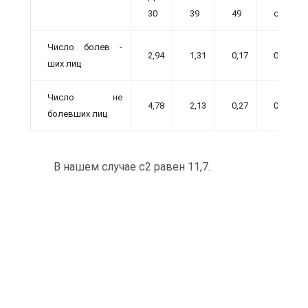
30
39
49
ст.
Число болев -
2,94
1,31
0,17
0,04
ших лиц
Число не
4,78
2,13
0,27
0,06
болевших лиц
В нашем случае с2 равен 11,7.