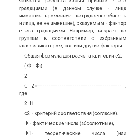
является результативный признак с его
градациями (в данном случае - лица
имевшие временную нетрудоспособность
и лица, ее не имевшие), сказуемым - фактор
с его градациями. Например, возраст по
группам в соответствии с избранным
классификатором, пол или другие факторы.
Общая формула для расчета критерия c2:
( Ф - Фі)
2
С 2=--------------------------------------------- ,
где
2 Фі
c2 - критерий соответствия (согласия),
Ф - фактические числа (абсолютные),
Ф1- теоретические числа (или