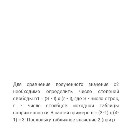
Для сравнения полученного значения с2
необходимо определить число степеней
свободы n1 = (S - l) х (г - l), где S - число строк,
г - число столбцов исходной таблицы
сопряженности. В нашей примере n = (2-1) х (4-
1) = 3. Поскольку табличное значение 2 (при р