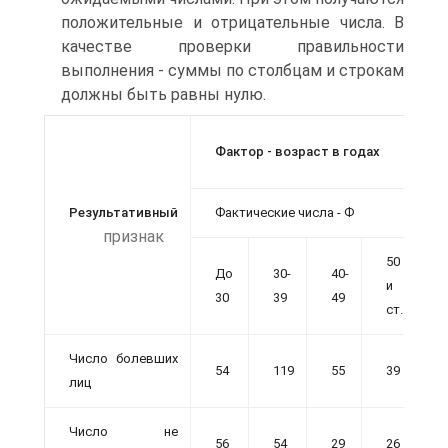
положительные и отрицательные числа. В
качестве проверки правильности
выполнения - суммы по столбцам и строкам
должны быть равны нулю.
Фактор - возраст в годах
г
Результативный
Фактические числа - Ф
В
признак
50
До
30-
40-
и
А
30
39
49
ст.
Число болевших
54
119
55
39
2
лиц
Число не
56
54
29
26
1