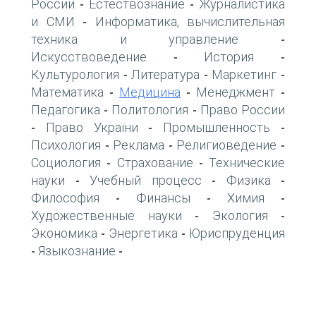
России
Естествознание
Журналистика
-
-
и СМИ
Информатика, вычислительная
-
техника и управление
-
Искусствоведение
История
-
-
Культурология
Литература
Маркетинг
-
-
-
Математика
Медицина
Менеджмент
-
-
-
Педагогика
Политология
Право России
-
-
Право України
Промышленность
-
-
-
Психология
Реклама
Религиоведение
-
-
-
Социология
Страхование
Технические
-
-
науки
Учебный процесс
Физика
-
-
-
Философия
Финансы
Химия
-
-
-
Художественные науки
Экология
-
-
Экономика
Энергетика
Юриспруденция
-
-
Языкознание
-
-