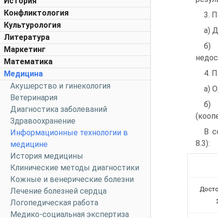
История
Конфликтология
3. 
Культурология
а) 
Литература
б)
Маркетинг
недос
Математика
4. 
Медицина
Акушерство и гинекология
а) 
Ветеринария
б)
Диагностика заболеваний
(кооп
Здравоохранение
В с
Информационные технологии в
8.3):
медицине
История медицины
Клинические методы диагностики
Кожные и венерические болезни
Дост
Лечение болезней сердца
Логопедическая работа
Медико-социальная экспертиза