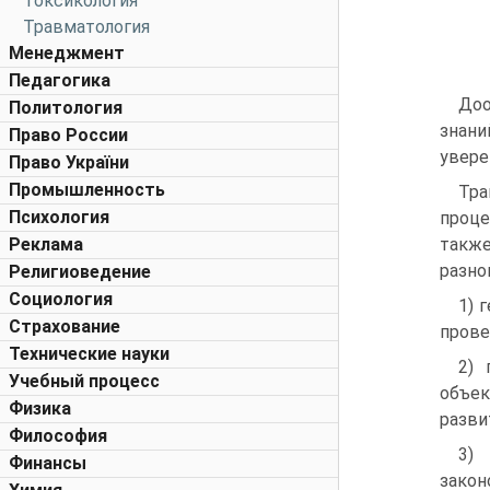
Токсикология
Травматология
Менеджмент
Педагогика
Доо
Политология
знани
Право России
увере
Право України
Промышленность
Тра
Психология
проце
Реклама
также
разно
Религиоведение
Социология
1) 
Страхование
прове
Технические науки
2) 
Учебный процесс
объек
Физика
разви
Философия
3)
Финансы
закон