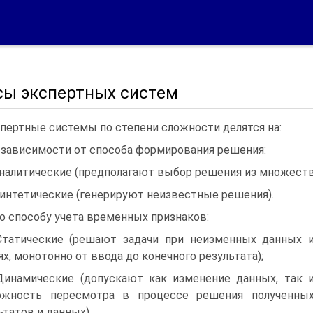
сы экспертных систем
пертные системы по степени сложности делятся на:
В зависимости от способа формирования решения:
Аналитические (предполагают выбор решения из множеств
Синтетические (генерируют неизвестные решения).
По способу учета временных признаков:
Статические (решают задачи при неизменных данных 
ях, монотонно от ввода до конечного результата);
Динамические (допускают как изменение данных, так 
ожность пересмотра в процессе решения полученны
ьтатов и данных).