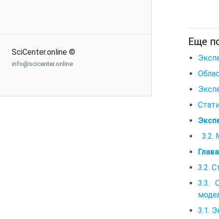
Еще п
SciCenter.online ©
Эксп
info@scicenter.online
Обла
Эксп
Стат
Эксп
3.2. 
Глав
3.2. 
3.3.
моде
3.1. 