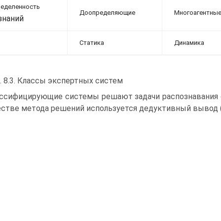
еделенность
Доопределяющие
Многоагентны
знаний
Статика
Динамика
. 8.3. Классы экспертных систем
ссифицирующие системы решают задачи распознавания си
естве метода решений используется дедуктивный вывод (