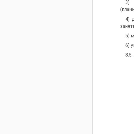
3)
(план
4) 
заняти
5) 
6) 
8.5.