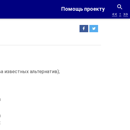
Помощь проекту
<<
↑
>>
а известных альтернатив);
и
и
х