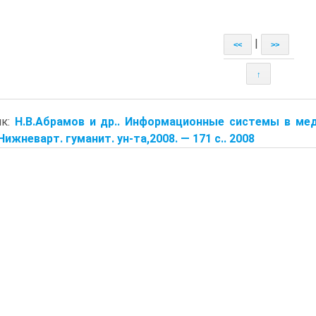
|
<<
>>
↑
ик:
Н.В.Абрамов и др.. Информационные системы в ме
Нижневарт. гуманит. ун-та,2008. — 171 с.. 2008