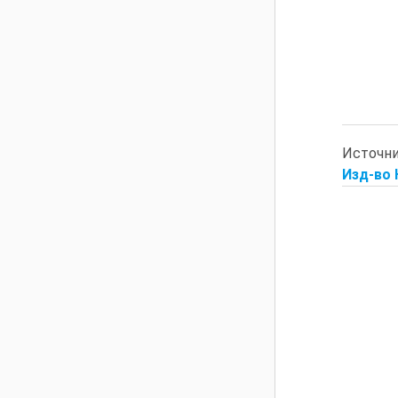
Источн
Изд-во 