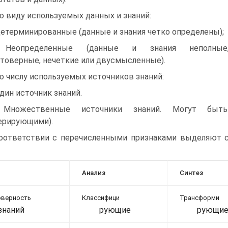
По виду используемых данных и знаний:
Детерминированные (данные и знания четко определены);
 Неопределенные (данные и знания неполные
товерные, нечеткие или двусмысленные).
По числу используемых источников знаний:
Один источник знаний.
 Множественные источники знаний. Могут быть
ерирующими).
оответствии с перечисленными признаками выделяют с
Анализ
Синтез
оверность
Классифици
Трансформи
знаний
рующие
рующи