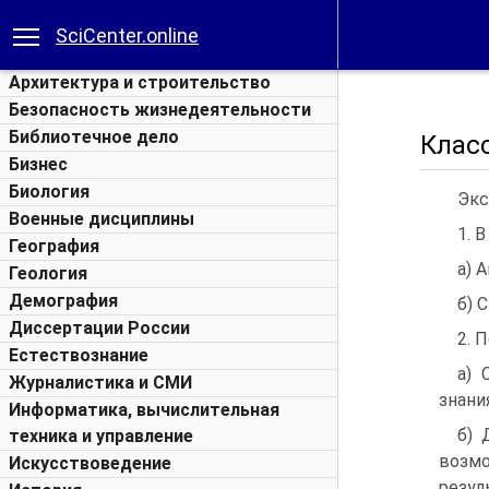
SciCenter.online
Архитектура и строительство
Безопасность жизнедеятельности
Библиотечное дело
Клас
Бизнес
Биология
Экс
Военные дисциплины
1. 
География
а) 
Геология
Демография
б) 
Диссертации России
2. 
Естествознание
а) 
Журналистика и СМИ
знани
Информатика, вычислительная
б) 
техника и управление
возм
Искусствоведение
резул