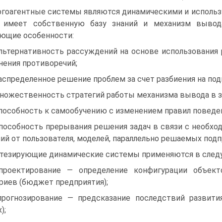
гоагентные системы являются динамическими и использ
т имеет собственную базу знаний и механизм вывод
ющие особенности:
льтернативность рассуждений на основе использования
нения противоречий;
аспределенное решение проблем за счет разбиения на под
ножественность стратегий работы механизма вывода в з
пособность к самообучению с изменением правил поведен
пособность прерывания решения задач в связи с необх
ний от пользователя, моделей, параллельно решаемых под
тезирующие динамические системы применяются в следу
проектирование — определение конфигурации объек
риев (бюджет предприятия);
прогнозирование — предсказание последствий развит
);