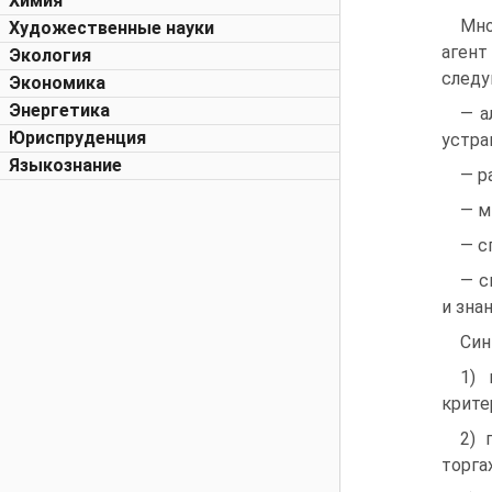
Химия
Мно
Художественные науки
аген
Экология
следу
Экономика
Энергетика
— а
Юриспруденция
устра
Языкознание
— р
— м
— с
— с
и зна
Син
1) 
крите
2) 
торгах