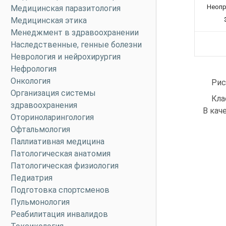
Неопр
Медицинская паразитология
Медицинская этика
Менеджмент в здравоохранении
Наследственные, генные болезни
Неврология и нейрохирургия
Нефрология
Онкология
Рис
Организация системы
Кла
здравоохранения
В кач
Оториноларингология
Офтальмология
Паллиативная медицина
Патологическая анатомия
Патологическая физиология
Педиатрия
Подготовка спортсменов
Пульмонология
Реабилитация инвалидов