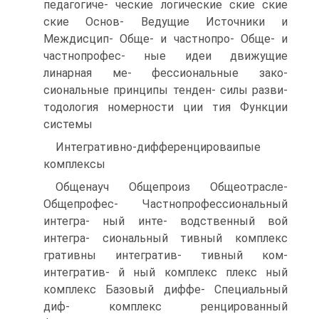
педагогиче- ческие логические ские ские
ские Основ- Ведущие Источники и
Междисцип- Обще- и частнопро- Обще- и
частнопрофес- ные идеи движущие
линарная ме- фессиональные зако-
сиональные принципы тенден- силы разви-
тодология номерности ции тия Функции
системы
Интегративно-дифференцироваипые
комплексы
Общенауч Общепроиз Общеотрасле-
Общепрофес- Частнопрофессиональный
интегра- ный инте- водственный вой
интегра- сиональный тивный комплекс
гративны интегратив- тивный ком-
интегратив- й ный комплекс плекс ный
комплекс Базовый диффе- Специальный
диф- комплекс ренцированный