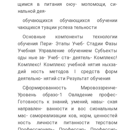
щимся в питания оюу- мопомощи, си-
нальной дея-
обучающихся обучающихся обучении
чающихся туации успеха тельности
Основные компоненты технологии
обучения Пери- Этапы Учеб- Стадии Фазы
Учебная Управление обучением Субъекты
оды ные за- Учеб- ста- деятель- Комплекс!
Комплекс! Комплекс учебной нятия ныхза-
дий ность методов I средств форм
деятельно- нятий сти Результат обучения
Сформированность Мировоззренче-
Уровень образо-1 Овладение профес-
Готовность к знаний, умений, навы- ская
направлен- ванности и вос сиональным
мас- самореализации ков, норм, ценностей
ность личности питанности терством
Профессиональ- Профессио- Профессио-