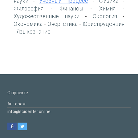
науки
Учебный процесс
Физика
-
-
-
Философия
Финансы
Химия
-
-
-
Художественные науки
Экология
-
-
Экономика
Энергетика
Юриспруденция
-
-
Языкознание
-
-
О проекте
Авторам
info@scicenter.online