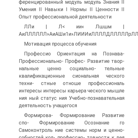
ференцированный модуль модуль Знания II
Умения II Навыки I Нормы II Ценности II
Опыт профессиональной деятельности
ЛЛи | Л< ии« Лшшм |
АиЛЛЛЛЛЛ»АиАШи1и»ЛИИИиЛЛЛЛДЛЛЛЛЛр
Мотивация процесса обучения
Профессио Ориентация на Познава-
Профессионально- Профес- Развитие твор-
нальные ценно социально- тельные
квалификационные сиональная ческого
техни- стные отноше профессиональ
интересы интересы карьера ческого мышле
ния ный статус ния Учебно-познавательная
деятельность учащегося
Формирова- Формирование Развитие
спо- Формирование Осознание го
Самоконтроль ние системы норм и ценно-
собностей кол- профессио- товности к дея