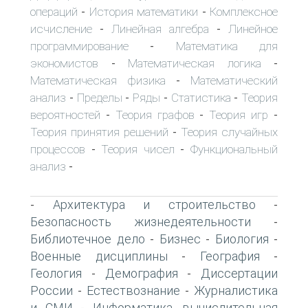
операций
История математики
Комплексное
-
-
исчисление
Линейная алгебра
Линейное
-
-
программирование
Математика для
-
экономистов
Математическая логика
-
-
Математическая физика
Математический
-
анализ
Пределы
Ряды
Статистика
Теория
-
-
-
-
вероятностей
Теория графов
Теория игр
-
-
-
Теория принятия решений
Теория случайных
-
процессов
Теория чисел
Функциональный
-
-
анализ
-
Архитектура и строительство
-
-
Безопасность жизнедеятельности
-
Библиотечное дело
Бизнес
Биология
-
-
-
Военные дисциплины
География
-
-
Геология
Демография
Диссертации
-
-
России
Естествознание
Журналистика
-
-
и СМИ
Информатика, вычислительная