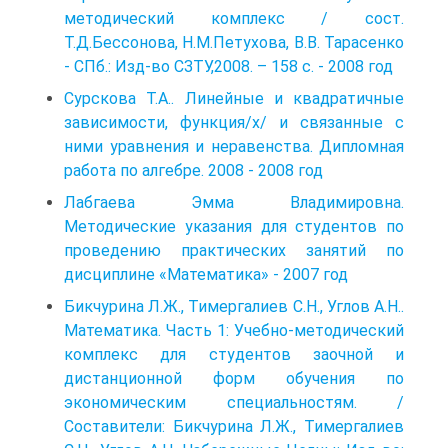
методический комплекс / сост.
Т.Д.Бессонова, Н.М.Петухова, В.В. Тарасенко
- СПб.: Изд-во CЗТУ,2008. – 158 с. - 2008 год
Сурскова Т.А.. Линейные и квадратичные
зависимости, функция/х/ и связанные с
ними уравнения и неравенства. Дипломная
работа по алгебре. 2008 - 2008 год
Лабгаева Эмма Владимировна.
Методические указания для студентов по
проведению практических занятий по
дисциплине «Математика» - 2007 год
Бикчурина Л.Ж., Тимергалиев С.Н., Углов А.Н..
Математика. Часть 1: Учебно-методический
комплекс для студентов заочной и
дистанционной форм обучения по
экономическим специальностям. /
Составители: Бикчурина Л.Ж., Тимергалиев