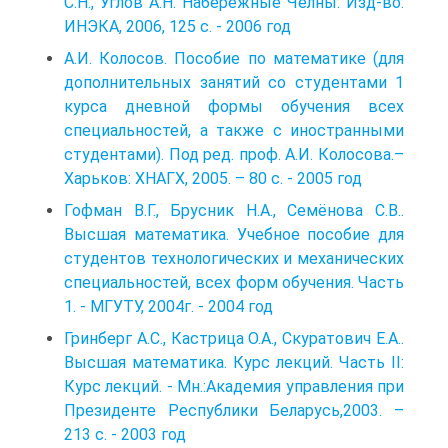
С.Н., Углов А.Н. Набережные Челны: Изд-во:
ИНЭКА, 2006, 125 с. - 2006 год
А.И. Колосов. Пособие по математике (для
дополнительных занятий со студентами 1
курса дневной формы обучения всех
специальностей, а также с иностранными
студентами). Под ред. проф. А.И. Колосова.–
Харьков: ХНАГХ, 2005. – 80 с. - 2005 год
Гофман В.Г., Брусник Н.А., Семёнова С.В..
Высшая математика. Учебное пособие для
студентов технологических и механических
специальностей, всех форм обучения. Часть
1. - МГУТУ, 2004г. - 2004 год
Гринберг А.С., Кастрица О.А., Скуратович Е.А..
Высшая математика. Курс лекций. Часть II:
Курс лекций. ‑ Мн.:Академия управления при
Президенте Республики Беларусь,2003. –
213 с. - 2003 год