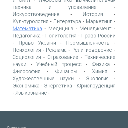
-
техника и управление
-
Искусствоведение
История
-
-
Культурология
Литература
Маркетинг
-
-
-
Математика
Медицина
Менеджмент
-
-
-
Педагогика
Политология
Право России
-
-
Право України
Промышленность
-
-
-
Психология
Реклама
Религиоведение
-
-
-
Социология
Страхование
Технические
-
-
науки
Учебный процесс
Физика
-
-
-
Философия
Финансы
Химия
-
-
-
Художественные науки
Экология
-
-
Экономика
Энергетика
Юриспруденция
-
-
Языкознание
-
-
О проекте