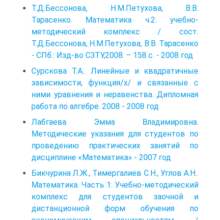
Т.Д.Бессонова, Н.М.Петухова, В.В.
Тарасенко. Математика ч.2: учебно-
методический комплекс / сост.
Т.Д.Бессонова, Н.М.Петухова, В.В. Тарасенко
- СПб.: Изд-во CЗТУ,2008. – 158 с. - 2008 год
Сурскова Т.А.. Линейные и квадратичные
зависимости, функция/х/ и связанные с
ними уравнения и неравенства. Дипломная
работа по алгебре. 2008 - 2008 год
Лабгаева Эмма Владимировна.
Методические указания для студентов по
проведению практических занятий по
дисциплине «Математика» - 2007 год
Бикчурина Л.Ж., Тимергалиев С.Н., Углов А.Н..
Математика. Часть 1: Учебно-методический
комплекс для студентов заочной и
дистанционной форм обучения по