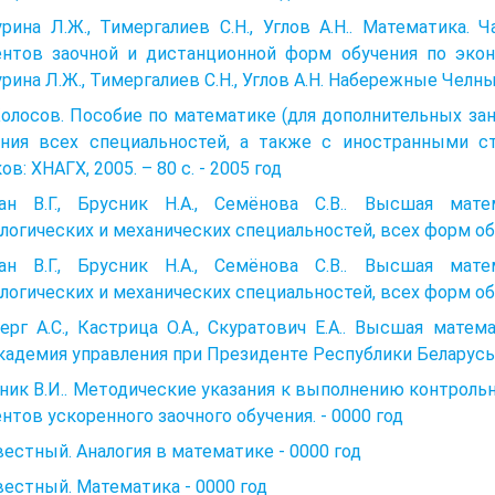
рина Л.Ж., Тимергалиев С.Н., Углов А.Н.. Математика.
ентов заочной и дистанционной форм обучения по экон
рина Л.Ж., Тимергалиев С.Н., Углов А.Н. Набережные Челны:
Колосов. Пособие по математике (для дополнительных з
ения всех специальностей, а также с иностранными сту
ов: ХНАГХ, 2005. – 80 с. - 2005 год
ан В.Г., Брусник Н.А., Семёнова С.В.. Высшая мат
логических и механических специальностей, всех форм обуч
ан В.Г., Брусник Н.А., Семёнова С.В.. Высшая мат
логических и механических специальностей, всех форм обуч
ерг А.С., Кастрица О.А., Скуратович Е.А.. Высшая матема
кадемия управления при Президенте Республики Беларусь,20
ник В.И.. Методические указания к выполнению контрол
нтов ускоренного заочного обучения. - 0000 год
естный. Аналогия в математике - 0000 год
естный. Математика - 0000 год