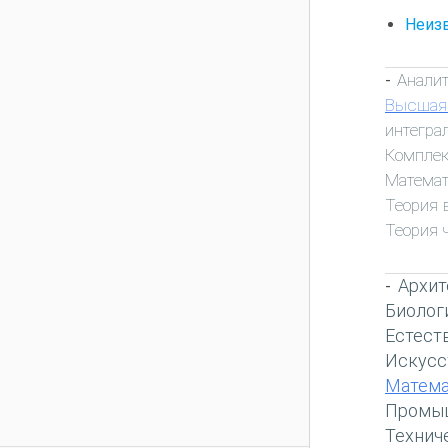
Неизв
Анали
-
Высшая
интегра
Комплек
Математ
Теория 
Теория 
Архит
-
Биолог
Естест
Искусс
Матема
Промы
Технич