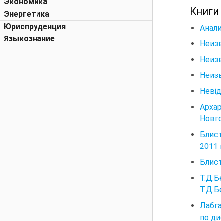
Экономика
Книги
Энергетика
Юриспруденция
Анали
Языкознание
Неизв
Неизв
Неизв
Невід
Арха
Новго
Блис
2011 г
Блист
Т.Д.
Т.Д.Б
Лабга
по ди