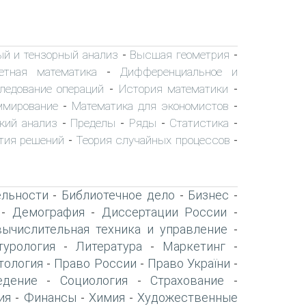
ый и тензорный анализ
Высшая геометрия
-
-
етная математика
Дифференциальное и
-
ледование операций
История математики
-
-
ммирование
Математика для экономистов
-
-
кий анализ
Пределы
Ряды
Статистика
-
-
-
-
тия решений
Теория случайных процессов
-
-
ельности
Библиотечное дело
Бизнес
-
-
-
Демография
Диссертации России
-
-
-
вычислительная техника и управление
-
турология
Литература
Маркетинг
-
-
-
тология
Право России
Право України
-
-
-
едение
Социология
Страхование
-
-
-
ия
Финансы
Химия
Художественные
-
-
-