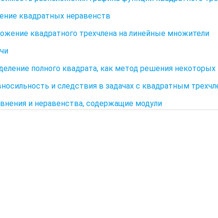
шение квадратных неравенств
зложение квадратного трехчлена на линейные множители
ачи
ыделение полного квадрата, как метод решения некоторых
авносильность и следствия в задачах с квадратным трехч
равнения и неравенства, содержащие модули