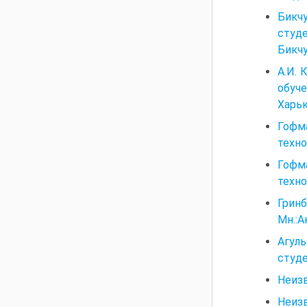
Бикчу
студ
Бикчу
А.И. 
обуч
Харьк
Гофм
техно
Гофм
техно
Гринб
Мн.:А
Агуль
студе
Неизв
Неизв