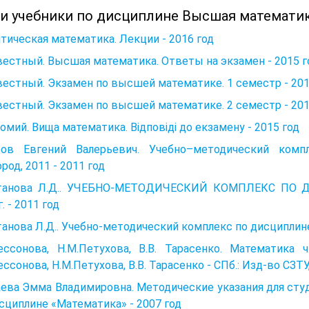
 и учебники по дисциплине Высшая математик
тическая математика. Лекции - 2016 год
естный. Высшая математика. Ответы на экзамен - 2015 г
естный. Экзамен по высшей математике. 1 семестр - 201
естный. Экзамен по высшей математике. 2 семестр - 201
омий. Вища математика. Відповіді до екзамену - 2015 год
ров Евгений Валерьевич. Учебно–методический ком
род, 2011 - 2011 год
танова Л.Д.. УЧЕБНО-МЕТОДИЧЕСКИЙ КОМПЛЕКС ПО Д
. - 2011 год
анова Л.Д.. Учебно-методический комплекс по дисциплин
Бессонова, Н.М.Петухова, В.В. Тарасенко. Математика 
ессонова, Н.М.Петухова, В.В. Тарасенко - СПб.: Изд-во CЗТУ,2
ева Эмма Владимировна. Методические указания для сту
сциплине «Математика» - 2007 год