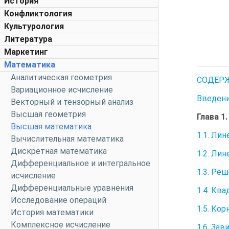
История
Конфликтология
Культурология
Литература
Маркетинг
Математика
Аналитическая геометрия
СОДЕР
Вариационное исчисление
Введени
Векторный и тензорный анализ
Высшая геометрия
Глава 1
Высшая математика
1.1. Ли
Вычислительная математика
Дискретная математика
1.2. Ли
Дифференциальное и интегральное
1.3. Ре
исчисление
Дифференциальные уравнения
1.4. Кв
Исследование операций
1.5. Ко
История математики
Комплексное исчисление
1.6. За