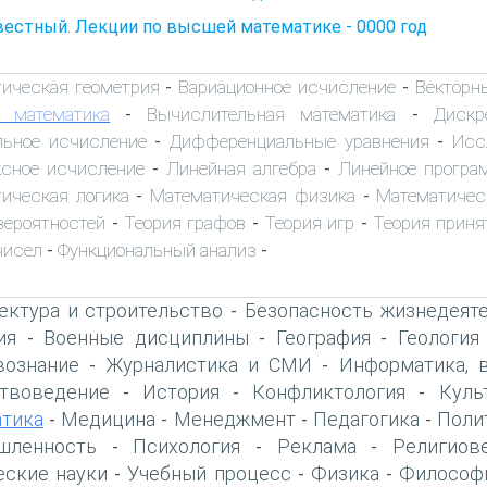
естный. Лекции по высшей математике - 0000 год
тическая геометрия
Вариационное исчисление
Векторн
-
-
 математика
Вычислительная математика
Дискр
-
-
льное исчисление
Дифференциальные уравнения
Исс
-
-
сное исчисление
Линейная алгебра
Линейное програ
-
-
ическая логика
Математическая физика
Математичес
-
-
вероятностей
Теория графов
Теория игр
Теория приня
-
-
-
чисел
Функциональный анализ
-
-
ектура и строительство
Безопасность жизнедеят
-
ия
Военные дисциплины
География
Геология
-
-
-
вознание
Журналистика и СМИ
Информатика, 
-
-
твоведение
История
Конфликтология
Куль
-
-
-
тика
Медицина
Менеджмент
Педагогика
Поли
-
-
-
-
шленность
Психология
Реклама
Религиов
-
-
-
еские науки
Учебный процесс
Физика
Философ
-
-
-