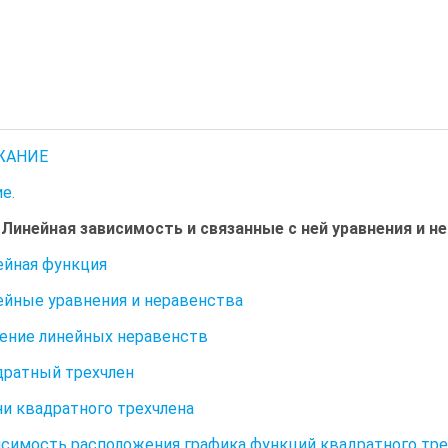
ЖАНИЕ
е.
. Линейная зависимость и связанные с ней уравнения и н
нейная функция
нейные уравнения и неравенства
шение линейных неравенств
адратный трехчлен
рни квадратного трехчлена
висимость расположения графика функций квадратного трех