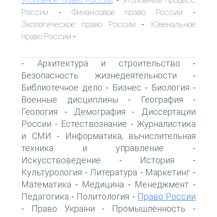
-
России
Финансовое право России
-
-
Экологическое право России
Ювенальное
-
право России
-
Архитектура и строительство
-
-
Безопасность жизнедеятельности
-
Библиотечное дело
Бизнес
Биология
-
-
-
Военные дисциплины
География
-
-
Геология
Демография
Диссертации
-
-
России
Естествознание
Журналистика
-
-
и СМИ
Информатика, вычислительная
-
техника и управление
-
Искусствоведение
История
-
-
Культурология
Литература
Маркетинг
-
-
-
Математика
Медицина
Менеджмент
-
-
-
Педагогика
Политология
Право России
-
-
Право України
Промышленность
-
-
-