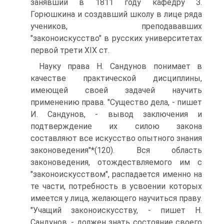
занявший в 1811 году кафедру З.
Горюшкина и создавший школу в лице ряда
учеников, преподававших
"законоискусство" в русских университетах
первой трети XIX ст.
Науку права Н. Сандунов понимает в
качестве практической дисциплины,
имеющей своей задачей научить
применению права. "Существо дела, - пишет
И. Сандунов, - вывод заключения и
подтверждение их силою закона
составляют все искусство опытного знания
законоведения"*(120). Вся область
законоведения, отождествляемого им с
"законоискусством", распадается именно на
те части, потребность в усвоении которых
имеется у лица, желающего научиться праву.
"Учащий законоискусству, - пишет Н.
Сандунов, - должен знать состояние своего