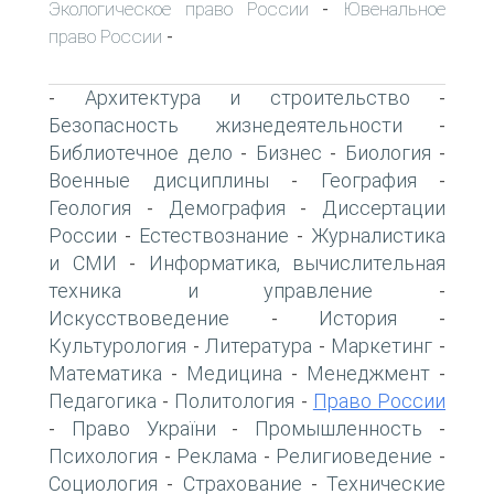
Экологическое право России
Ювенальное
-
право России
-
Архитектура и строительство
-
-
Безопасность жизнедеятельности
-
Библиотечное дело
Бизнес
Биология
-
-
-
Военные дисциплины
География
-
-
Геология
Демография
Диссертации
-
-
России
Естествознание
Журналистика
-
-
и СМИ
Информатика, вычислительная
-
техника и управление
-
Искусствоведение
История
-
-
Культурология
Литература
Маркетинг
-
-
-
Математика
Медицина
Менеджмент
-
-
-
Педагогика
Политология
Право России
-
-
Право України
Промышленность
-
-
-
Психология
Реклама
Религиоведение
-
-
-
Социология
Страхование
Технические
-
-