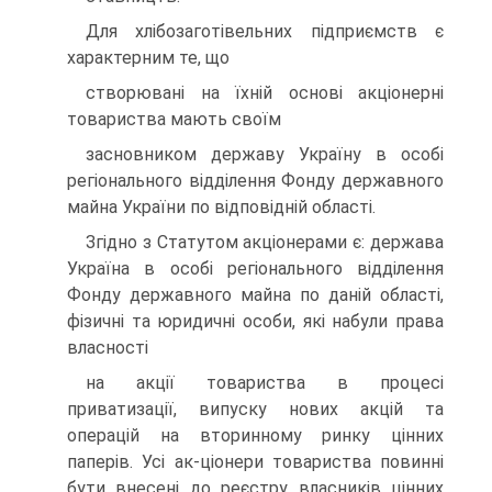
Для хлiбозаготiвельних пiдприємств є
характерним те, що
створюванi на їхнiй основi акцiонернi
товариства мають своїм
засновником державу Україну в особi
регiонального вiддiлення Фонду державного
майна України по вiдповiднiй областi.
Згiдно з Статутом акцiонерами є: держава
Україна в особi регiонального вiддiлення
Фонду державного майна по данiй областi,
фiзичнi та юридичнi особи, якi набули права
власностi
на акцiї товариства в процесi
приватизацiї, випуску нових акцiй та
операцiй на вторинному ринку цiнних
паперiв. Усi ак-цiонери товариства повиннi
бути внесенi до реєстру власникiв цiнних