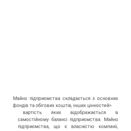
Майно пiдприємства складається з основних
фондiв та обiгових коштiв, iнших цiнностей>.
вартiсть яких вiдображається в
самостiйному балансi пiдприємства. Майно
пiдприємства, що є власнiстю компанiї,