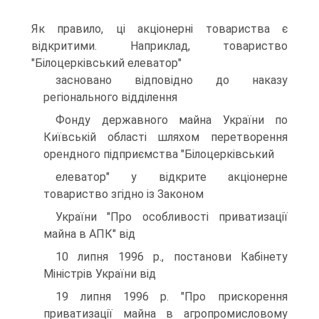
Як правило, цi акцiонернi товариства є
вiдкритими. Наприклад, товариство
"Бiлоцеркiвський елеватор"
засновано вiдповiдно до наказу
регiонального вiддiлення
Фонду державного майна України по
Київськiй областi шляхом перетворення
орендного пiдприємства "Бiлоцеркiвський
елеватор" у вiдкрите акцiонерне
товариство згiдно iз Законом
України "Про особливостi приватизацiї
майна в АПК" вiд
10 липня 1996 р., постанови Кабiнету
Мiнiстрiв України вiд
19 липня 1996 р. "Про прискорення
приватизацiї майна в агропромисловому