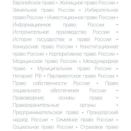
Европейское право
Жилищное право России
-
-
Земельное право России
Избирательное
-
право России
Инвестиционное право России
-
-
Информационное право России
-
Исполнительное производство России
-
История государства и права России
-
Конкурсное право России
Конституционное
-
право России
Корпоративное право России
-
-
Медицинское право России
Международное
-
право
Муниципальное право России
-
-
Нотариат РФ
Парламентское право России
-
-
Право собственности России
Право
-
социального обеспечения России
-
Правоведение, основы права
-
Правоохранительные органы
-
Предпринимательское право
Прокурорский
-
надзор России
Семейное право России
-
-
Социальное право России
Страховое право
-