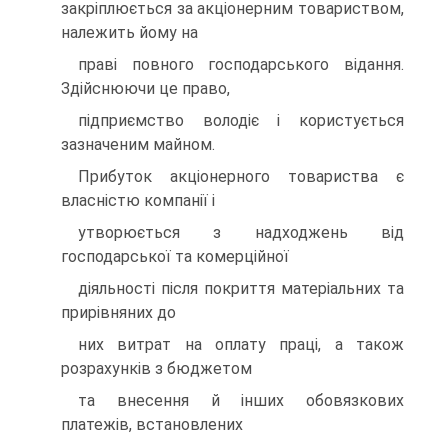
закрiплюється за акцiонерним товариством,
належить йому на
правi повного господарського вiдання.
Здiйснюючи це право,
пiдприємство володiє i користується
зазначеним майном.
Прибуток акцiонерного товариства є
власнiстю компанiї i
утворюється з надходжень вiд
господарської та комерцiйної
дiяльностi пiсля покриття матерiальних та
прирiвняних до
них витрат на оплату працi, а також
розрахункiв з бюджетом
та внесення й iнших обовязкових
платежiв, встановлених