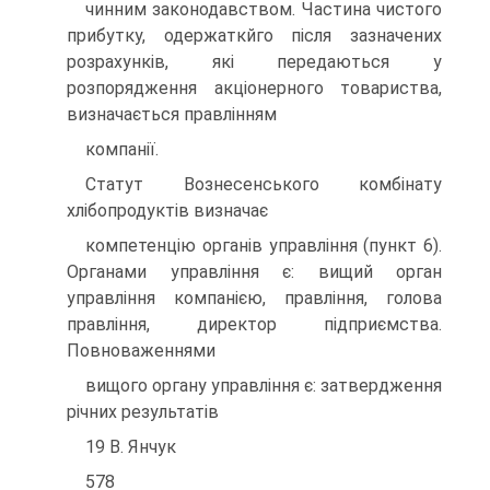
чинним законодавством. Частина чистого
прибутку, одержаткйго пiсля зазначених
розрахункiв, якi передаються у
розпорядження акцiонерного товариства,
визначається правлiнням
компанiї.
Статут Вознесенського комбiнату
хлiбопродуктiв визначає
компетенцiю органiв управлiння (пункт 6).
Органами управлiння є: вищий орган
управлiння компанiєю, правлiння, голова
правлiння, директор пiдприємства.
Повноваженнями
вищого органу управлiння є: затвердження
рiчних результатiв
19 В. Янчук
578