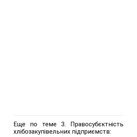
Еще по теме 3. Правосубєктнiсть
хлiбозакупiвельних пiдприємств: