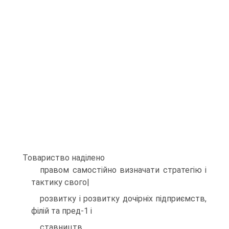
Товариство надiлено
правом самостiйно визначати стратегiю i
тактику свого|
розвитку i розвитку дочiрнiх пiдприємств,
фiлiй та пред-1 i
ставництв.