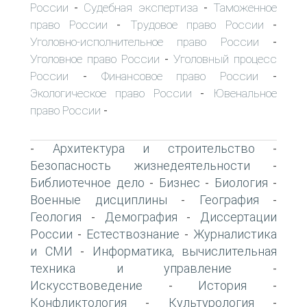
России
Судебная экспертиза
Таможенное
-
-
право России
Трудовое право России
-
-
Уголовно-исполнительное право России
-
Уголовное право России
Уголовный процесс
-
России
Финансовое право России
-
-
Экологическое право России
Ювенальное
-
право России
-
Архитектура и строительство
-
-
Безопасность жизнедеятельности
-
Библиотечное дело
Бизнес
Биология
-
-
-
Военные дисциплины
География
-
-
Геология
Демография
Диссертации
-
-
России
Естествознание
Журналистика
-
-
и СМИ
Информатика, вычислительная
-
техника и управление
-
Искусствоведение
История
-
-
Конфликтология
Культурология
-
-