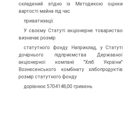
складений згiдно iз Методикою оцiнки
вартостi майна пiд час
приватизацiї.
У своєму Статутi акцiонерне товариство
визначає розмiр
статутного фонду. Наприклад, у Статутi
дочiрнього пiдприємства Державної
акцiонерної компанiї "Хлiб України"
Вознесенського комбiнату хлiбопродуктiв
розмiр статутного фонду
дорiвнює 5704148,00 гривень.