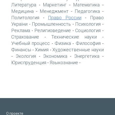
Литература
Маркетинг
Математика
-
-
-
Медицина
Менеджмент
Педагогика
-
-
-
Политология
Право России
Право
-
-
України
Промышленность
Психология
-
-
-
Реклама
Религиоведение
Социология
-
-
-
Страхование
Технические науки
-
-
Учебный процесс
Физика
Философия
-
-
-
Финансы
Химия
Художественные науки
-
-
Экология
Экономика
Энергетика
-
-
-
-
Юриспруденция
Языкознание
-
-
О проекте