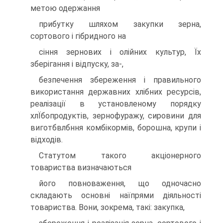
метою одержання
прибутку шляхом закупки зерна,
сортового i гiбридного на
сiння зернових i олiйних культур, Їх
зберiгання i вiдпуску, за-,
безпечення збереження i правильного
використання державних хлiбних ресурсiв,
реалiзацiї в установленому порядку
хлЇбопродуктiв, зернофуражу, сировини для
виготбвлбння комбiкормiв, борошна, крупи i
вiдходiв.
Статутом такого акцiонерного
товариства визначаються
його повноваження, що одночасно
складають основнi наїпрями дiяльностi
товариства. Вони, зокрема, такi: закупка,