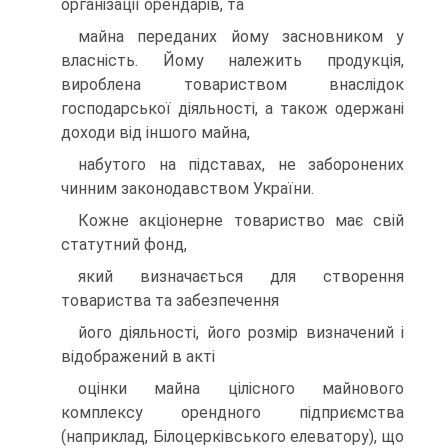
органiзацiї орендарiв, та
майна переданих йому засновником у
власнiсть. Йому належить продукцiя,
вироблена товариством внаслiдок
господарської дiяльностi, а також одержанi
доходи вiд iншого майна,
набутого на пiдставах, не заборонених
чинним законодавством України.
Кожне акцiонерне товариство має свiй
статутний фонд,
який визначається для створення
товариства та забезпечення
його дiяльностi, його розмiр визначений i
вiдображений в актi
оцiнки майна цiлiсного майнового
комплексу орендного пiдприємства
(наприклад, Бiлоцеркiвського елеватору), що