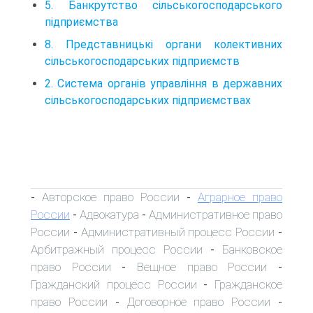
5. Банкрутство сiльськогосподарського
пiдприємства
8. Представницькi органи колективних
сiльськогосподарських пiдприємств
2. Система органiв управлiння в державних
сiльськогосподарських пiдприємствах
Авторское право России
Аграрное право
-
-
России
Адвокатура
Административное право
-
-
России
Административный процесс России
-
-
Арбитражный процесс России
Банковское
-
право России
Вещное право России
-
-
Гражданский процесс России
Гражданское
-
право России
Договорное право России
-
-