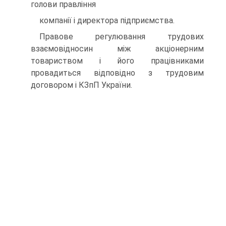
голови правлiння
компанiї i директора пiдприємства.
Правове регулювання трудових
взаємовiдносин мiж акцiонерним
товариством i його працiвниками
провадиться вiдповiдно з трудовим
договором i КЗпП України.