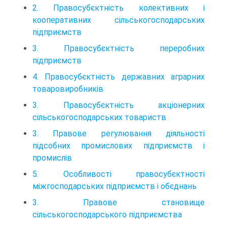
2. Правосубєктнiсть колективних i
кооперативних сiльськогосподарських
пiдприємств
3. Правосубєктнiсть переробних
пiдприємств
4. Правосубєктнiсть державних аграрних
товаровиробникiв
3. Правосубєктнiсть акцiонерних
сiльськогосподарських товариств
3. Правове регулювання дiяльностi
пiдсобних промислових пiдприємств i
промислiв
5. Особливостi правосубєктностi
мiжгосподарських пiдприємств i обєднань
3. Правове становище
сiльськогосподарського пiдприємства