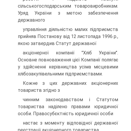
сiльськогосподарським товаровиробникам.
Уряд України з метою забезпечення
державного
управлiння дiяльнiстю малих пiдприємств
прийняв Постанову вiд 12 листопада 1996 р.,
якою затвердив Статут державної
акцiонерної компанiї "Хлiб України".
Основне повноваження цiєї Компанiї полягає
у здiйсненнi керiвництва усiма мiсцевими
хлiбозакупiвельними пiдприємствами.
Кожне з цих державних акцiонерних
товариств згiдно з
чинним законодавством i Статутом
товариства надiлено правами юридичної
особи. Правосубєктнiсть юридичної особи
настає з моменту вiдповiдної державної
реєстрацiї акцiонерного товариства.