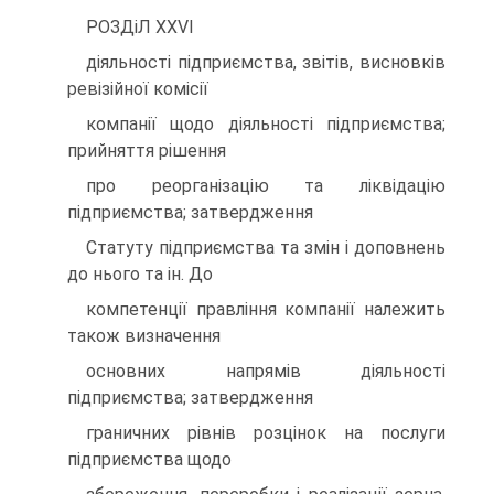
РОЗДiЛ XXVI
дiяльностi пiдприємства, звiтiв, висновкiв
ревiзiйної комiсiї
компанiї щодо дiяльностi пiдприємства;
прийняття рiшення
про реорганiзацiю та лiквiдацiю
пiдприємства; затвердження
Статуту пiдприємства та змiн i доповнень
до нього та iн. До
компетенцiї правлiння компанiї належить
також визначення
основних напрямiв дiяльностi
пiдприємства; затвердження
граничних рiвнiв розцiнок на послуги
пiдприємства щодо