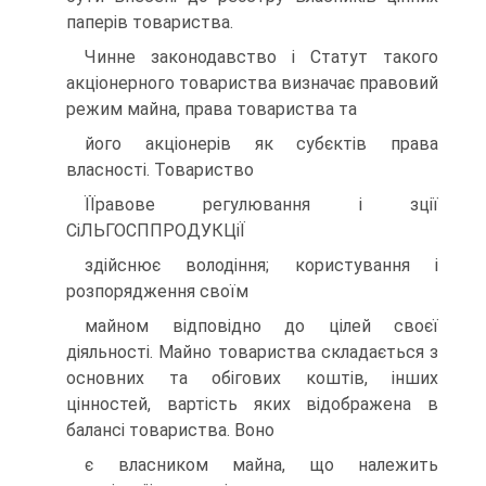
паперiв товариства.
Чинне законодавство i Статут такого
акцiонерного товариства визначає правовий
режим майна, права товариства та
його акцiонерiв як субєктiв права
власностi. Товариство
ЇЇравове регулювання i зцiї
СiЛЬГОСППРОДУКЦiЇ
здiйснює володiння; користування i
розпорядження своїм
майном вiдповiдно до цiлей своєї
дiяльностi. Майно товариства складається з
основних та обiгових коштiв, iнших
цiнностей, вартiсть яких вiдображена в
балансi товариства. Воно
є власником майна, що належить