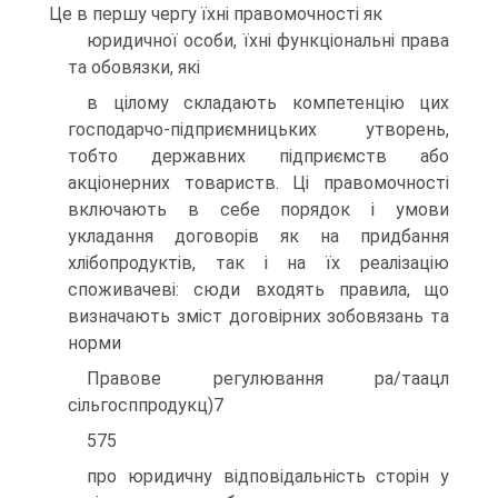
Це в першу чергу їхнi правомочностi як
юридичної особи, їхнi функцiональнi права
та обовязки, якi
в цiлому складають компетенцiю цих
господарчо-пiдприємницьких утворень,
тобто державних пiдприємств або
акцiонерних товариств. Цi правомочностi
включають в себе порядок i умови
укладання договорiв як на придбання
хлiбопродуктiв, так i на їх реалiзацiю
споживачевi: сюди входять правила, що
визначають змiст договiрних зобовязань та
норми
Правове регулювання ра/таацл
сiльгосппродукц)7
575
про юридичну вiдповiдальнiсть сторiн у