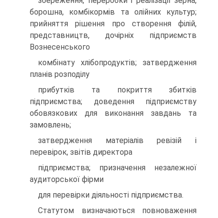
збереження, переробки i реалiзацiї зерна,
борошна, комбiкормiв та олiйних культур;
прийняття рiшення про створення фiлiй,
представництв, дочiрнiх пiдприємств
Вознесенського
комбiнату хлiбопродуктiв; затвердження
планiв розподiлу
прибуткiв та покриття збиткiв
пiдприємства; доведення пiдприємству
обовязкових для виконання завдань та
замовлень;
затвердження матерiалiв ревiзiй i
перевiрок, звiтiв директора
пiдприємства; призначення незалежної
аудиторської фiрми
для перевiрки дiяльностi пiдприємства.
Статутом визначаються повноваження