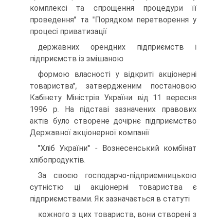
комплексi та спрощення процедури її
проведення" та "Порядком перетворення у
процесi приватизацiї
державних орендних пiдприємств i
пiдприємств iз змiшаною
формою власностi у вiдкритi акцiонернi
товариства", затвердженим постановою
Кабiнету Мiнiстрiв України вiд 11 вересня
1996 р. На пiдставi зазначених правових
актiв було створене дочiрнє пiдприємство
Державної акцiонерної компанiї
"Хлiб України" - Вознесенський комбiнат
хлiбопродуктiв.
За своєю господарчо-пiдприємницькою
сутнiстю цi акцiонернi товариства є
пiдприємствами. Як зазначається в статутi
кожного з цих товариств, вони створенi з