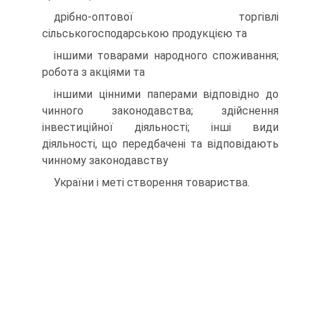
дрiбно-оптової торгiвлi
сiльськогосподарською продукцiєю та
iншими товарами народного споживання;
робота з акцiями та
iншими цiнними паперами вiдповiдно до
чинного законодавства; здiйснення
iнвестицiйної дiяльностi; iншi види
дiяльностi, що передбаченi та вiдповiдають
чинному законодавству
України i метi створення товариства.