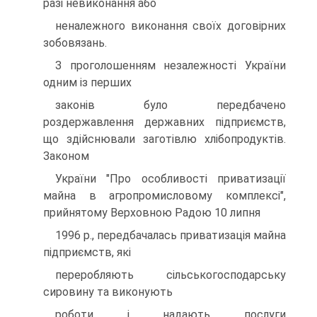
разi невиконання або
неналежного виконання своїх договiрних
зобовязань.
З проголошенням незалежностi України
одним iз перших
законiв було передбачено
роздержавлення державних пiдприємств,
що здiйснювали заготiвлю хлiбопродуктiв.
Законом
України "Про особливостi приватизацiї
майна в агропромисловому комплексi",
прийнятому Верховною Радою 10 липня
1996 р., передбачалась приватизацiя майна
пiдприємств, якi
переробляють сiльськогосподарську
сировину та виконують
роботи i надають послуги