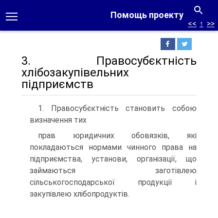
Помощь проекту
<<
↑
>>
3. Правосубєктнiсть
хлiбозакупiвельних
пiдприємств
1. Правосубєктнiсть становить собою
визначення тих
прав юридичних обовязкiв, якi
покладаються нормами чинного права на
пiдприємства, установи, органiзацiї, що
займаються заготiвлею
сiльськогосподарської продукцiї i
закупiвлею хлiбопродуктiв.