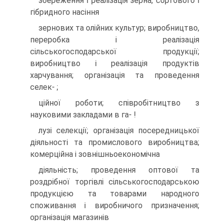
збереження i реалiзацiя зерна, сортового i
гiбридного насiння
зернових та олiйних культур; виробництво,
переробка i реалiзацiя
сiльськогосподарської продукцiї;
виробництво i реалiзацiя продуктiв
харчування; органiзацiя та проведення
селек- ;
цiйної роботи; спiвробiтництво з
науковими закладами в га- !
лузi селекцiї; органiзацiя посередницької
дiяльностi та промислового виробництва;
комерцiйна i зовнiшньоекономiчна
дiяльнiсть; проведення оптової та
роздрiбної торгiвлi сiльськогосподарською
продукцiєю та товарами народного
споживання i виробничого призначення;
органiзацiя магазинiв