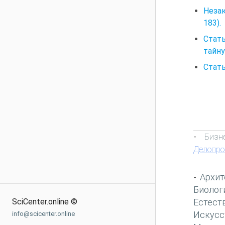
Неза
183).
Стат
тайну
Стать
Бизн
-
Делопро
Архит
-
Биолог
Естест
SciCenter.online ©
Искусс
info@scicenter.online