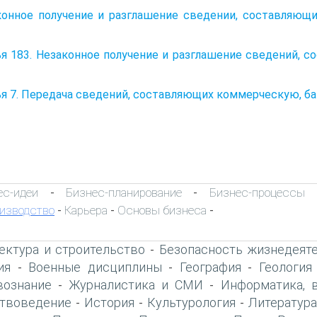
конное получение и разглашение сведении, составляющи
ья 183. Незаконное получение и разглашение сведений,
я 7. Передача сведений, составляющих коммерческую, б
ес-идеи
Бизнес-планирование
Бизнес-процессы
-
-
изводство
Карьера
Основы бизнеса
-
-
-
ектура и строительство
Безопасность жизнедеят
-
ия
Военные дисциплины
География
Геология
-
-
-
вознание
Журналистика и СМИ
Информатика, 
-
-
твоведение
История
Культурология
Литература
-
-
-