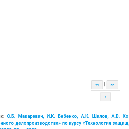
|
<<
>>
↑
ик:
О.Б. Макаревич, И.K. Бабенко, А.К. Шилов, А.В. 
ного делопроизводства» по курсу «Технология защище