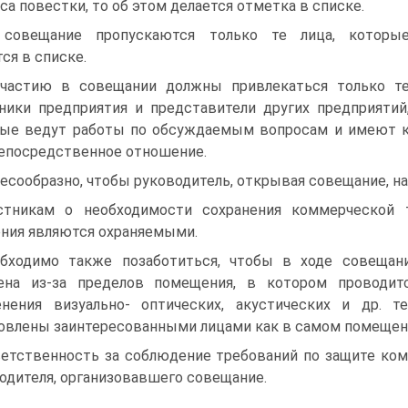
са повестки, то об этом делается отметка в списке.
 совещание пропускаются только те лица, которы
тся в списке.
частию в совещании должны привлекаться только т
ники предприятия и представители других предприятий
ые ведут работы по обсуждаемым вопросам и имеют 
епосредственное отношение.
есообразно, чтобы руководитель, открывая совещание, н
стникам о необходимости сохранения коммерческой т
ния являются охраняемыми.
бходимо также позаботиться, чтобы в ходе совещан
чена из-за пределов помещения, в котором проводи
нения визуально- оптических, акустических и др. 
овлены заинтересованными лицами как в самом помещении
етственность за соблюдение требований по защите ко
одителя, организовавшего совещание.