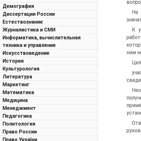
вопро
Демография
На
Диссертации России
знача
Естествознание
Журналистика и СМИ
К у
работ
Информатика, вычислительная
котор
техника и управление
ним н
Искусствоведение
История
Цел
Культурология
уча
Литература
сведе
Маркетинг
Нео
Математика
полу
Медицина
приме
Менеджмент
устан
Педагогика
Отв
Политология
руков
Право России
Право України