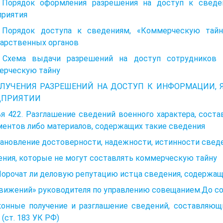
3. Порядок оформления разрешения на доступ к свед
приятия
6. Порядок доступа к сведениям, «Коммерческую тайн
дарственных органов
2. Схема выдачи разрешений на доступ сотрудников
ерческую тайну
ОЛУЧЕНИЯ РАЗРЕШЕНИЙ НА ДОСТУП К ИНФОРМАЦИИ,
ДПРИЯТИИ
я 422. Разглашение сведений военного характера, сост
ентов либо материалов, содержащих такие сведения
тановление достоверности, надежности, истинности свед
ния, которые не могут составлять коммерческую тайну
Порочат ли деловую репутацию истца сведения, содержащ
движений» руководителя по управлению совещанием.До с
конные получение и разглашение сведений, составляющ
 (ст. 183 УК РФ)