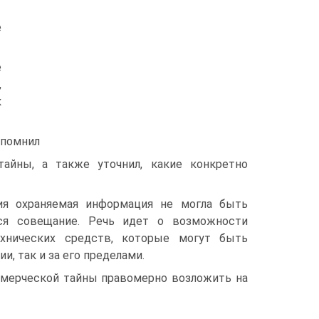
е
е
,
к
апомнил
айны, а также уточнил, какие конкретно
ия охраняемая информация не могла быть
тся совещание. Речь идет о возможности
технических средств, которые могут быть
, так и за его пределами.
ммерческой тайны правомерно возложить на