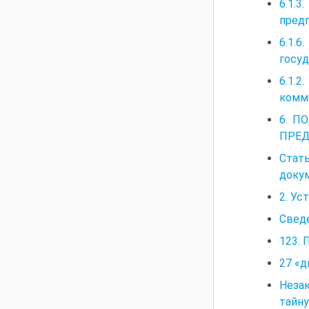
6.1.
пред
6.1.
госу
6.1.
комм
6. П
ПРЕ
Стать
докум
2. Ус
Сведе
123. 
27 «
Неза
тайну