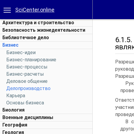
SciCenter.online
Архитектура и строительство
Безопасность жизнедеятельности
Библиотечное дело
6.1.5
Бизнес
явля
Бизнес-идеи
Бизнес-планирование
Разреш
Бизнес-процессы
руково
Бизнес-расчеты
Разреши
Деловое общение
Рук
Делопроизводство
прове
Карьера
Ответст
Основы бизнеса
участни
Биология
проведе
Военные дисциплины
В с
География
друго
Геология