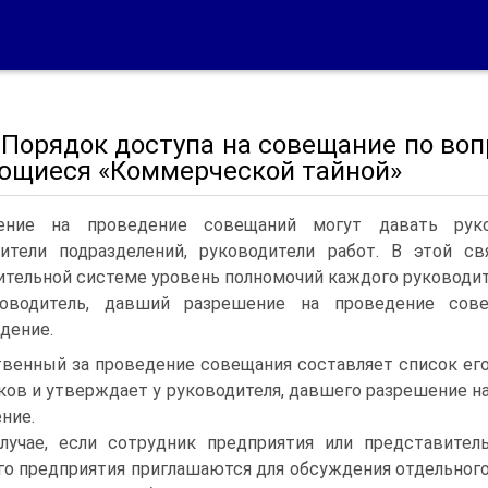
. Порядок доступа на совещание по во
ющиеся «Коммерческой тайной»
ение на проведение совещаний могут давать руков
дители подразделений, руководители работ. В этой с
тельной системе уровень полномочий каждого руководит
оводитель, давший разрешение на проведение сове
дение.
венный за проведение совещания составляет список ег
ков и утверждает у руководителя, давшего разрешение н
ние.
лучае, если сотрудник предприятия или представител
го предприятия приглашаются для обсуждения отдельног