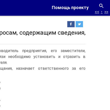
Помощь проекту
<<
↑
>>
просам, содержащим сведения,
одитель предприятия, его заместители,
вязи необходимо установить и отразить в
еля.
щания, назначает ответственного за его
о
а
ь
о