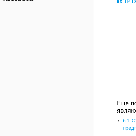
во ТРТУ,
Еще п
являю
6.1. 
пред