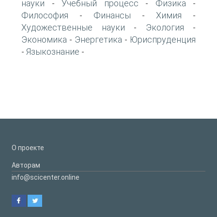
науки
Учебный процесс
Физика
-
-
-
Философия
Финансы
Химия
-
-
-
Художественные науки
Экология
-
-
Экономика
Энергетика
Юриспруденция
-
-
Языкознание
-
-
О проекте
Авторам
info@scicenter.online