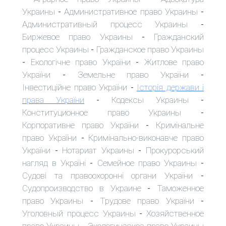
Украины
Административное право Украины
-
-
Административный процесс Украины
-
Биржевое право Украины
Гражданский
-
процесс Украины
Гражданское право Украины
-
Екологічне право України
Житлове право
-
-
України
Земельне право України
-
-
Інвестиційне право України
Історія держави і
-
права України
Кодексы Украины
-
-
Конституционное право Украины
-
Корпоративне право України
Кримінальне
-
право України
Кримінально-виконавче право
-
України
Нотариат Украины
Прокурорський
-
-
нагляд в Україні
Семейное право Украины
-
-
Судові та правоохоронні органи України
-
Судопроизводство в Украине
Таможенное
-
право Украины
Трудове право України
-
-
Уголовный процесс Украины
Хозяйственное
-
право Украины
Экологическое право Украины