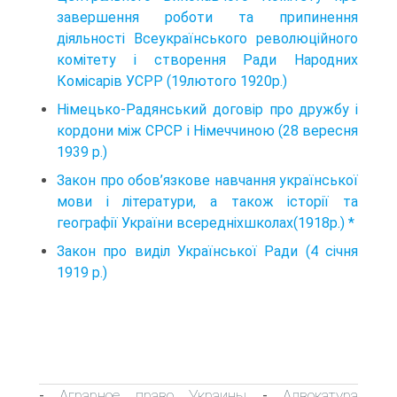
завершення роботи та припинення
діяльності Всеукраїнського революційного
комітету і створення Ради Народних
Комісарів УСРР (19лютого 1920р.)
Німецько-Радянський договір про дружбу і
кордони між CPCP i Німеччиною (28 вересня
1939 p.)
Закон про обов’язкове навчання української
мови і літератури, а також історії та
географії України всередніхшколах(1918р.) *
Закон про виділ Української Ради (4 січня
1919 p.)
Аграрное право Украины
Адвокатура
-
-