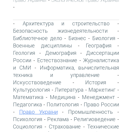
-
-
Архитектура и строительство
-
-
Безопасность жизнедеятельности
-
Библиотечное дело
Бизнес
Биология
-
-
-
Военные дисциплины
География
-
-
Геология
Демография
Диссертации
-
-
России
Естествознание
Журналистика
-
-
и СМИ
Информатика, вычислительная
-
техника и управление
-
Искусствоведение
История
-
-
Культурология
Литература
Маркетинг
-
-
-
Математика
Медицина
Менеджмент
-
-
-
Педагогика
Политология
Право России
-
-
Право України
Промышленность
-
-
-
Психология
Реклама
Религиоведение
-
-
-
Социология
Страхование
Технические
-
-