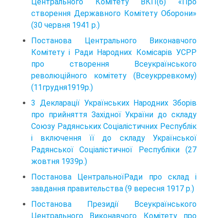
Центрального Комітету ВКП(б) «Про
створення Державного Комітету Оборони»
(30 червня 1941 p.)
Постанова Центрального Виконавчого
Комітету і Ради Народних Комісарів УСРР
про створення Всеукраїнського
революційного комітету (Всеукрревкому)
(11грудня1919р.)
3 Декларації Українських Народних Зборів
про прийняття Західної України до складу
Союзу Радянських Соціалістичних Республік
і включення її до складу Української
Радянської Соціалістичної Республіки (27
жовтня 1939р.)
Постанова ЦентральноїРади про склад і
завдання правительства (9 вересня 1917 p.)
Постанова Президії Всеукраїнського
Центрального Виконавчого Комітету про