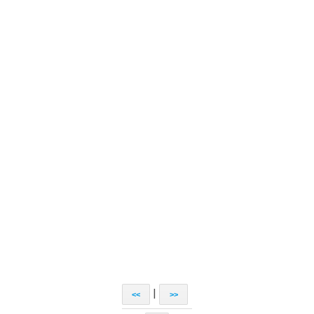
|
<<
>>