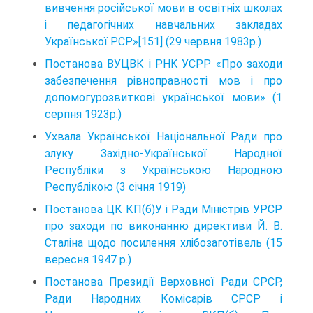
вивчення російської мови в освітніх школах
і педагогічних навчальних закладах
Української РСР»[151] (29 червня 1983p.)
Постанова ВУЦВК i PHK УСРР «Про заходи
забезпечення рівноправності мов і про
допомогурозвиткові української мови» (1
серпня 1923р.)
Ухвала Української Національної Ради про
злуку Західно-Української Народної
Республіки з Українською Народною
Республікою (3 січня 1919)
Постанова ЦК КП(б)У і Ради Міністрів УРСР
про заходи по виконанню директиви Й. В.
Сталіна щодо посилення хлібозаготівель (15
вересня 1947 p.)
Постанова Президії Верховної Ради CPCP,
Ради Народних Комісарів CPCP i