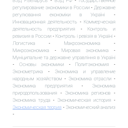
ВЭД Р.Беларусь
ВЭД РФ
Государственное
-
-
регулирование экономики в России
Державне
-
регулювання економіки в Україні
-
Инновационная деятельность
Коммерческая
-
деятельность предприятия
Контроль и
-
ревизия в России
Контроль і ревізія в Україні
-
-
Логистика
Макроэкономика
-
-
Микроэкономика
Мировая экономика
-
-
Муніципальне та державне управління в Україні
Основы экономики
Политэкономия
-
-
-
Эконометрика
Экономика и управление
-
народным хозяйством
Экономика отрасли
-
-
Экономика предприятия
Экономика
-
природопользования
Экономика регионов
-
-
Экономика труда
Экономическая история
-
-
Экономическая теория
Экономический анализ
-
-