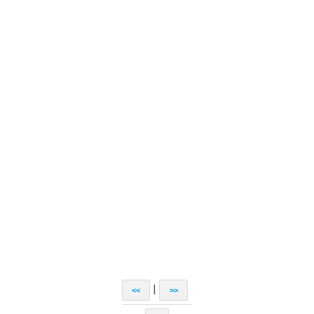
|
<<
>>