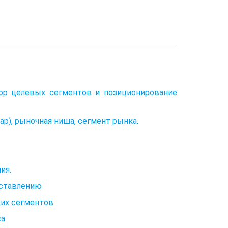
бор целевых сегментов и позиционирование
р), рыночная ниша, сегмент рынка.
ия.
оставлению
ких сегментов
са