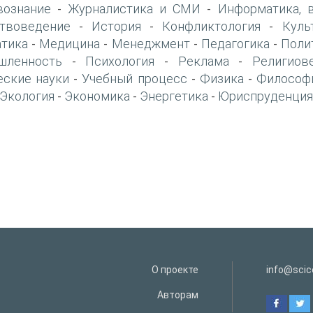
вознание
Журналистика и СМИ
Информатика, 
-
-
твоведение
История
Конфликтология
Куль
-
-
-
тика
Медицина
Менеджмент
Педагогика
Поли
-
-
-
-
шленность
Психология
Реклама
Религиов
-
-
-
еские науки
Учебный процесс
Физика
Философ
-
-
-
Экология
Экономика
Энергетика
Юриспруденция
-
-
-
О проекте
info@scice
Авторам