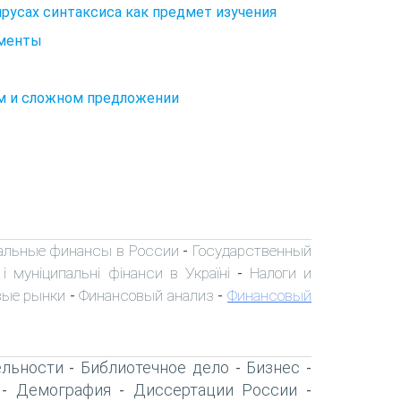
ярусах синтаксиса как предмет изучения
гменты
ом и сложном предложении
альные финансы в России
Государственный
-
і муніципальні фінанси в Україні
Налоги и
-
вые рынки
Финансовый анализ
Финансовый
-
-
ельности
Библиотечное дело
Бизнес
-
-
-
Демография
Диссертации России
-
-
-