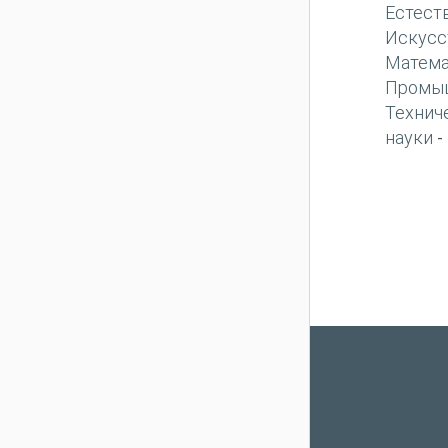
Естест
Искусс
Матема
Промы
Технич
науки
-