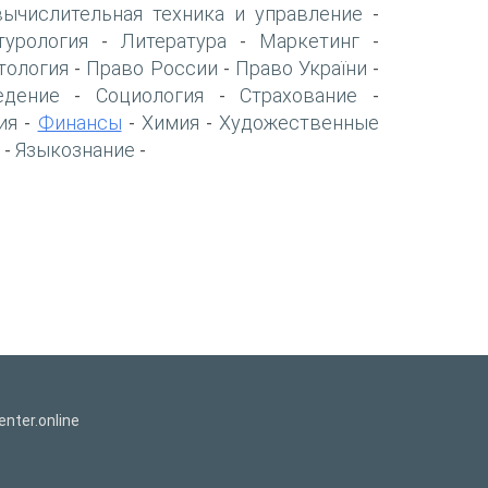
вычислительная техника и управление
-
турология
Литература
Маркетинг
-
-
-
тология
Право России
Право України
-
-
-
едение
Социология
Страхование
-
-
-
ия
Финансы
Химия
Художественные
-
-
-
Языкознание
-
-
nter.online