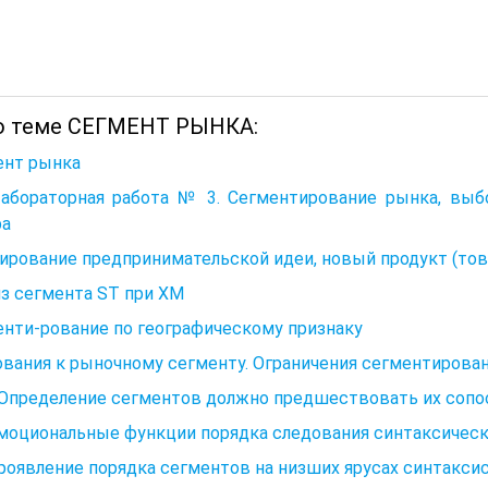
о теме СЕГМЕНТ РЫНКА:
ент рынка
 Лабораторная работа № 3. Сегментирование рынка, вы
ра
рование предпринимательской идеи, новый продукт (това
з сегмента ST при ХМ
нти-рование по географическому признаку
вания к рыночному сегменту. Ограничения сегментирован
. Определение сегментов должно предшествовать их соп
Эмоциональные функции порядка следования синтаксичес
Проявление порядка сегментов на низших ярусах синтакси