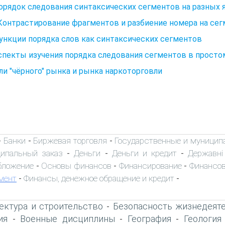
Порядок следования синтаксических сегментов на разных 
 Контрастирование фрагментов и разбиение номера на се
Функции порядка слов как синтаксических сегментов
Аспекты изучения порядка следования сегментов в прост
и "чёрного" рынка и рынка наркоторговли
Банки
Биржевая торговля
Государственные и муницип
-
-
-
ипальный заказ
Деньги
Деньги и кредит
Державні 
-
-
-
бложение
Основы финансов
Финансирование
Финансо
-
-
-
мент
Финансы, денежное обращение и кредит
-
-
ектура и строительство
Безопасность жизнедеят
-
ия
Военные дисциплины
География
Геология
-
-
-