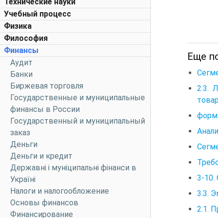
Технические науки
Учебный процесс
Физика
Философия
Финансы
Еще п
Аудит
Сегм
Банки
Биржевая торговля
2.3.
Государственные и муниципальные
това
финансы в России
форми
Государственный и муниципальный
Анали
заказ
Деньги
Сегме
Деньги и кредит
Требо
Державні і муніципальні фінанси в
3-10
Україні
Налоги и налогообложение
3.3. 
Основы финансов
2.1. 
Финансирование