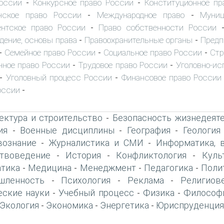
оссии
Конкурсное право России
Конституционное пр
-
-
нское право России
Международное право
Муниц
-
-
нтское право России
Право собственности России
-
дение, основы права
Правоохранительные органы
Предп
-
-
Семейное право России
Социальное право России
Стр
-
-
-
ное право России
Трудовое право России
Уголовно-ис
-
-
Уголовный процесс России
Финансовое право России
-
-
оссии
-
ектура и строительство
Безопасность жизнедеят
-
ия
Военные дисциплины
География
Геология
-
-
-
вознание
Журналистика и СМИ
Информатика, 
-
-
твоведение
История
Конфликтология
Куль
-
-
-
тика
Медицина
Менеджмент
Педагогика
Поли
-
-
-
-
шленность
Психология
Реклама
Религиов
-
-
-
еские науки
Учебный процесс
Физика
Философ
-
-
-
Экология
Экономика
Энергетика
Юриспруденция
-
-
-