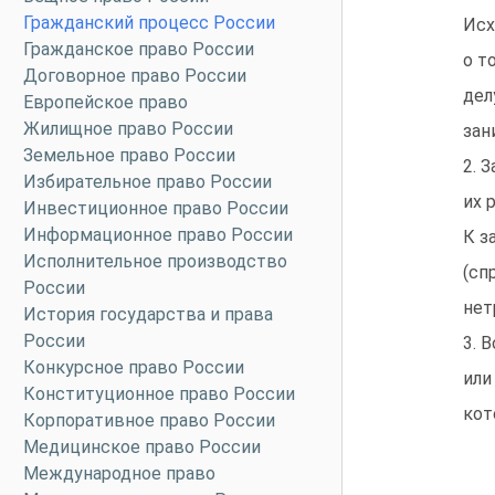
Гражданский процесс России
Исх
Гражданское право России
о т
Договорное право России
дел
Европейское право
Жилищное право России
зан
Земельное право России
2. 
Избирательное право России
их 
Инвестиционное право России
Информационное право России
К з
Исполнительное производство
(сп
России
нет
История государства и права
России
3. 
Конкурсное право России
или
Конституционное право России
кот
Корпоративное право России
Медицинское право России
Международное право