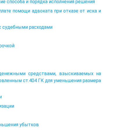
ние способа и порядка исполнения решения
плате помощи адвоката при отказе от иска и
 с судебными расходами
срочкой
 денежными средствами, взыскиваемых на
новленным ст.404 ГК для уменьшения размера
и
низации
еньшения убытков