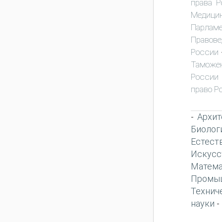
права Р
Медици
Парламе
Правове
России
Таможен
России
право Р
Архит
-
Биолог
Естест
Искусс
Матема
Промы
Технич
науки
-