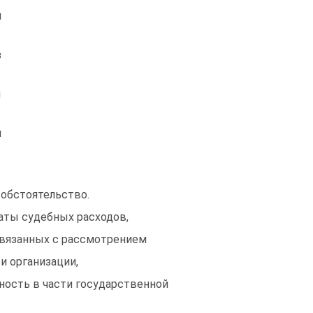
й
з
ы
м
 обстоятельство.
латы судебных расходов,
связанных с рассмотрением
 и организации,
ность в части государственной