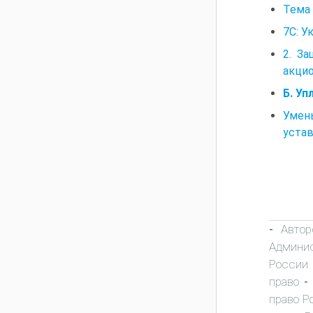
Тема
7С: У
2. З
акци
Б. Уп
Умен
устав
Автор
-
Админис
России
право
-
право Р