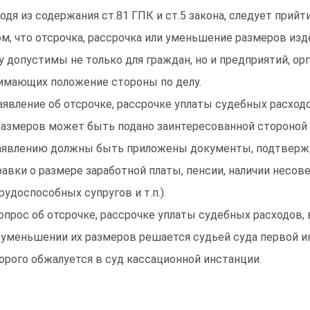
одя из содержания ст.81 ГПК и ст.5 закона, следует прийт
ом, что отсрочка, рассрочка или уменьшение размеров из
у допустимы не только для граждан, но и предприятий, ор
имающих положение стороны по делу.
Заявление об отсрочке, рассрочке уплаты судебных расхо
размеров может быть подано заинтересованной стороной 
аявлению должны быть приложены документы, подтвер
равки о размере заработной платы, пенсии, наличии несов
рудоспособных супругов и т.п.).
Вопрос об отсрочке, рассрочке уплаты судебных расходов, 
 уменьшении их размеров решается судьей суда первой и
орого обжалуется в суд кассационной инстанции.