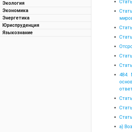
Стать
Экология
Экономика
Стать
Энергетика
миро
Юриспруденция
Стать
Языкознание
Стат
Отсро
Стать
Стать
484.
основ
отве
Стать
Стать
Стать
а) Во