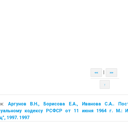
|
<<
>>
↑
ик:
Аргунов В.Н., Борисова Е.А., Иванова С.А.. П
суальному кодексу РСФСР от 11 июня 1964 г. М.: И
ц", 1997. 1997