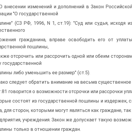
 "О внесении изменений и дополнений в Закон Российско
ации "О государственной
лине" (СЗ РФ, 1996, N 1, ст.19): "Суд или судья, исходя и
ественного
ожения гражданина, вправе освободить его от уплат
арственной пошлины,
акже отсрочить или рассрочить одной или обеим сторона
у государственной
лины либо уменьшить ее размер" (ст.5).
ако следует обратить внимание на весьма существенное
т.81 говорится о возможности отсрочки или рассрочки уп
орые состоят из государственной пошлины и издержек, 
а, для сторон, которыми могут являться как граждане, так
дприятия, учреждения. Закон же допускает такую возмож
лины только в отношении граждан.