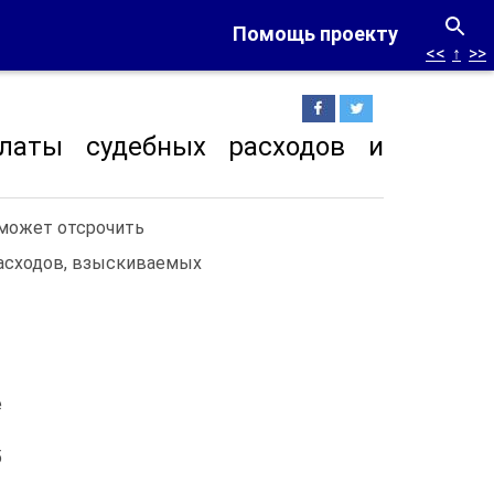
Помощь проекту
<<
↑
>>
платы судебных расходов и
 может отсрочить
расходов, взыскиваемых
е
5