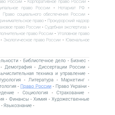
аво России
Корпоративное право России
-
-
ипальное право России
Нотариат РФ
-
-
Право социального обеспечения России
-
-
ринимательское право
Прокурорский надзор
-
аховое право России
Судебная экспертиза
-
-
полнительное право России
Уголовное право
-
Экологическое право России
Ювенальное
-
-
ельности
Библиотечное дело
Бизнес
-
-
-
Демография
Диссертации России
-
-
-
вычислительная техника и управление
-
турология
Литература
Маркетинг
-
-
-
тология
Право России
Право України
-
-
-
едение
Социология
Страхование
-
-
-
ия
Финансы
Химия
Художественные
-
-
-
Языкознание
-
-