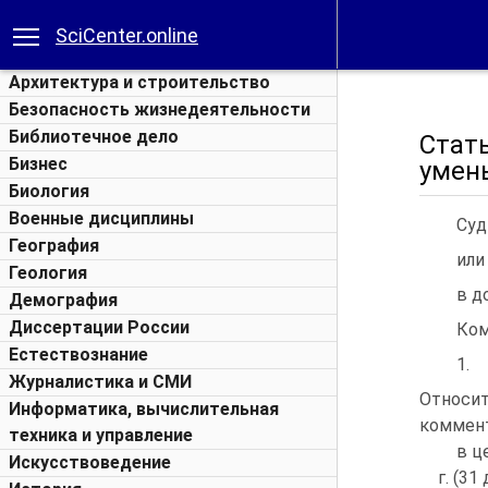
SciCenter.online
Архитектура и строительство
Безопасность жизнедеятельности
Библиотечное дело
Стат
Бизнес
умен
Биология
Военные дисциплины
Суд
География
или
Геология
в д
Демография
Диссертации России
Ком
Естествознание
1.
Журналистика и СМИ
Относ
Информатика, вычислительная
коммен
техника и управление
в ц
Искусствоведение
г. (31