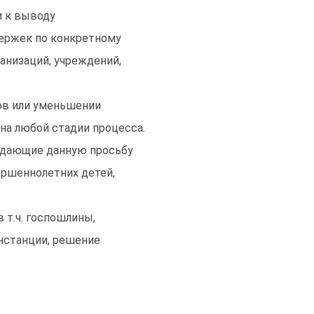
и к выводу
держек по конкретному
ганизаций, учреждений,
дов или уменьшении
на любой стадии процесса.
ждающие данную просьбу
ершеннолетних детей,
в т.ч. госпошлины,
нстанции, решение