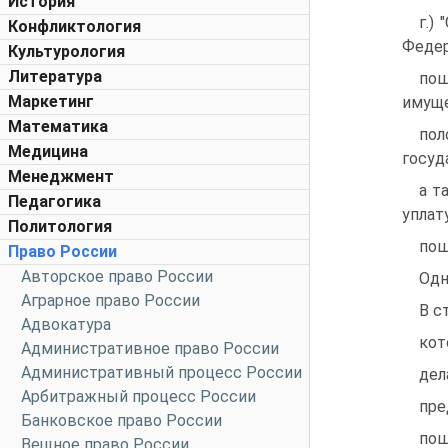
История
г.)
Конфликтология
Федер
Культурология
Литература
пош
Маркетинг
имущ
Математика
пол
Медицина
госуд
Менеджмент
а т
Педагогика
уплат
Политология
пош
Право России
Авторское право России
Одн
Аграрное право России
В с
Адвокатура
кот
Административное право России
Административный процесс России
дел
Арбитражный процесс России
пре
Банковское право России
пош
Вещное право России