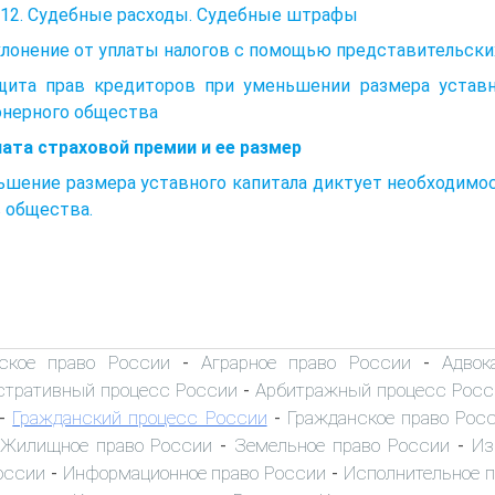
 12. Судебные расходы. Судебные штрафы
клонение от уплаты налогов с помощью представительски
ащита прав кредиторов при уменьшении размера уставн
онерного общества
лата страховой премии и ее размер
ьшение размера уставного капитала диктует необходимо
 общества.
ское право России
Аграрное право России
Адвок
-
-
тративный процесс России
Арбитражный процесс Росс
-
Гражданский процесс России
Гражданское право Рос
-
-
Жилищное право России
Земельное право России
Из
-
-
оссии
Информационное право России
Исполнительное 
-
-