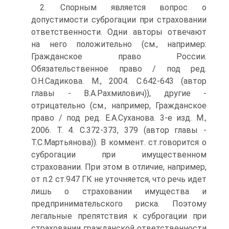
2. Спорным является вопрос о
допустимости суброгации при страховании
ответственности. Одни авторы отвечают
на него положительно (см., например:
Гражданское право России.
Обязательственное право / под ред.
О.Н.Садикова. М., 2004. С.642-643 (автор
главы - В.А.Рахмилович)), другие -
отрицательно (см., например, Гражданское
право / под ред. Е.А.Суханова. 3-е изд. М.,
2006. Т. 4. С.372-373, 379 (автор главы -
Т.С.Мартьянова)). В коммент. ст.говорится о
суброгации при имущественном
страховании. При этом в отличие, например,
от п.2 ст.947 ГК не уточняется, что речь идет
лишь о страховании имущества и
предпринимательского риска. Поэтому
легальные препятствия к суброгации при
страховании гражданской ответственности