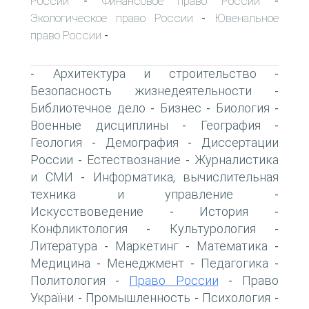
России
Финансовое право России
-
-
Экологическое право России
Ювенальное
-
право России
-
Архитектура и строительство
-
-
Безопасность жизнедеятельности
-
Библиотечное дело
Бизнес
Биология
-
-
-
Военные дисциплины
География
-
-
Геология
Демография
Диссертации
-
-
России
Естествознание
Журналистика
-
-
и СМИ
Информатика, вычислительная
-
техника и управление
-
Искусствоведение
История
-
-
Конфликтология
Культурология
-
-
Литература
Маркетинг
Математика
-
-
-
Медицина
Менеджмент
Педагогика
-
-
-
Политология
Право России
Право
-
-
України
Промышленность
Психология
-
-
-