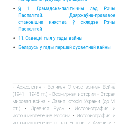
§ 1. Грамадска-палітычны лад Рэчы
Паспалітай. Дзяржаўна-прававое
становішча княства ў складзе Рэчы
Паспалітай
11. Савецкі тыл у гады вайны
Беларусь у гады першай сусветнай вайны
Археология
Великая Отечественная Война
-
-
(1941 - 1945 гг.)
Всемирная история
Вторая
-
-
мировая война
Давня історія України (до VI
-
ст.)
Древняя Русь
Историография и
-
-
источниковедение России
Историография и
-
источниковедение стран Европы и Америки
-