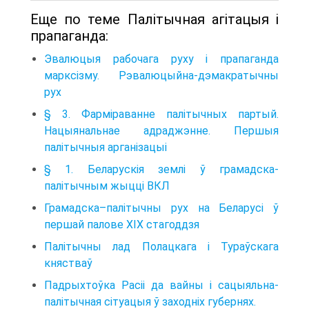
Еще по теме Палітычная агітацыя і
прапаганда:
Эвалюцыя рабочага руху і прапаганда
марксізму. Рэвалюцыйна-дэмакратычны
рух
§ 3. Фарміраванне палітычных партый.
Нацыянальнае адраджэнне. Першыя
палітычныя арганізацыі
§ 1. Беларускія землі ў грамадска-
палітычным жыцці ВКЛ
Грамадска–палітычны рух на Беларусі ў
першай палове XIX стагоддзя
Палітычны лад Полацкага і Тураўскага
княстваў
Падрыхтоўка Расіі да вайны і сацыяльна-
палітычная сітуацыя ў заходніх губернях.