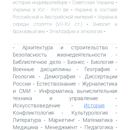
история индоевропейцев
Советская Украина
-
-
Украина в XVI - XVIII вв
Украина в составе
-
Российской и Австрийской империй
Україна в
-
середні століття (VII-XV ст.)
Энеолит и
-
бронзовый век
Этнография и этнология
-
-
Архитектура и строительство
-
-
Безопасность жизнедеятельности
-
Библиотечное дело
Бизнес
Биология
-
-
-
Военные дисциплины
География
-
-
Геология
Демография
Диссертации
-
-
России
Естествознание
Журналистика
-
-
и СМИ
Информатика, вычислительная
-
техника и управление
-
Искусствоведение
История
-
-
Конфликтология
Культурология
-
-
Литература
Маркетинг
Математика
-
-
-
Медицина
Менеджмент
Педагогика
-
-
-