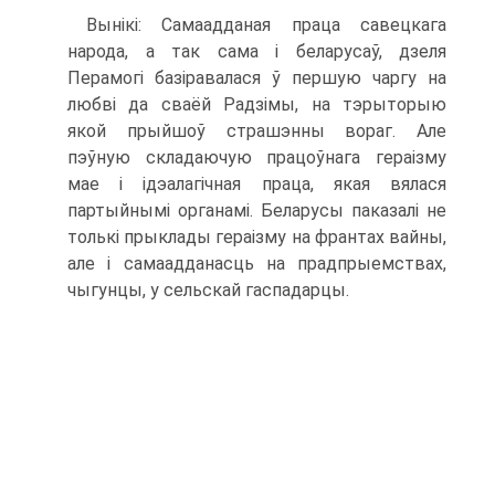
Вынікі: Самаадданая праца савецкага
народа, а так сама і беларусаў, дзеля
Перамогі базіравалася ў першую чаргу на
любві да сваёй Радзімы, на тэрыторыю
якой прыйшоў страшэнны вораг. Але
пэўную складаючую працоўнага гераізму
мае і ідэалагічная праца, якая вялася
партыйнымі органамі. Беларусы паказалі не
толькі прыклады гераізму на франтах вайны,
але і самаадданасць на прадпрыемствах,
чыгунцы, у сельскай гаспадарцы.