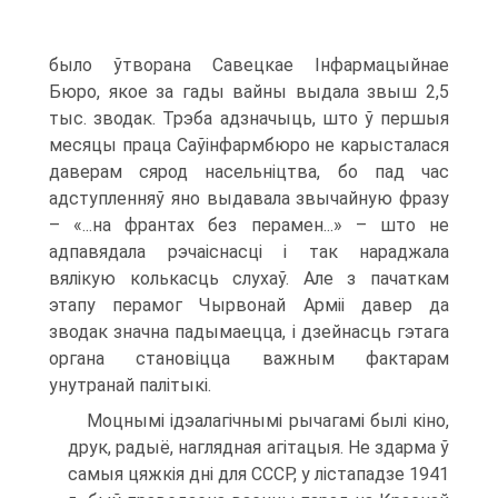
было ўтворана Савецкае Інфармацыйнае
Бюро, якое за гады вайны выдала звыш 2,5
тыс. зводак. Трэба адзначыць, што ў першыя
месяцы праца Саўінфармбюро не карысталася
даверам сярод насельніцтва, бо пад час
адступленняў яно выдавала звычайную фразу
– «...на франтах без перамен...» – што не
адпавядала рэчаіснасці і так нараджала
вялікую колькасць слухаў. Але з пачаткам
этапу перамог Чырвонай Арміі давер да
зводак значна падымаецца, і дзейнасць гэтага
органа становіцца важным фактарам
унутранай палітыкі.
Моцнымі ідэалагічнымі рычагамі былі кіно,
друк, радыё, наглядная агітацыя. Не здарма ў
самыя цяжкія дні для СССР, у лістападзе 1941