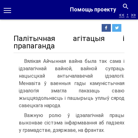
Помощь проекту
<<
↑
>>
Палітычная агітацыя і
прапаганда
Вялікая Айчынная вайна была так сама і
ідэалагічнай вайной, вайной супраць
нацысцкай антычалавечай ідэалогіі.
Менавіта ў ваенныя гады камуністычная
ідэалогія змагла паказаць сваю
жыццяздольнасць і пашырыць уплыў сярод
савецкага народа.
Важную ролю ў ідэалагічнай працы
выконвае сістэма інфармавання аб падзеях
у грамадстве, дзяржаве, на франтах.