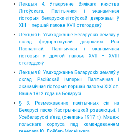
Лекцыя 4. Утварэнне Вялікага княства
Літоўскага. Палітычная і эканамічная
гісторыя беларуска-літоўскай дзяржавы ў
ХІІІ – першай палове XVII стагоддзяў
Лекцыя 6. Уваходжанне Беларускіх земляў у
склад федэратыўнай дзяржавы Рэч
Паспалітай. Палітычная і эканамічная
гісторыя ў другой палове XVII – XVIII
стагоддзяў
Лекцыя 8. Уваходжанне Беларускіх земляў у
склад Расійскай імперыі. Палітычная і
эканамічная гісторыя першай паловы XIX ст.
Вайна 1812 года на Беларусі
§ 3. Размежаванне палітычных сіл на
Беларусі пасля Кастрычніцкай рэвалюцыі. І
Усебеларускі з’езд (снежань 1917 г.). Мяцеж
польскага корпуса пад камандаваннем
генерала Ю. Доўбар-Мусніцкага