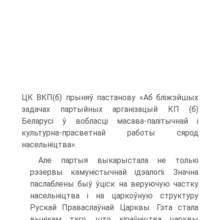
ЦК ВКП(б) прыняў пастанову «Аб бліжэйшых
задачах партыйных арганізацый КП (б)
Беларусі ў вобласці масава-палітычнай і
культурна-прасветнай работы сярод
насельніцтва».
Але партыя выкарыстала не толькі
рэзервы камуністычнай ідэалогіі. Значна
паслаблены быў ўціск на веруючую частку
насельніцтва і на царкоўную структуру
Рускай Праваслаўнай Царквы. Гэта стала
вынікам таго, што кіраўніцтва царквы