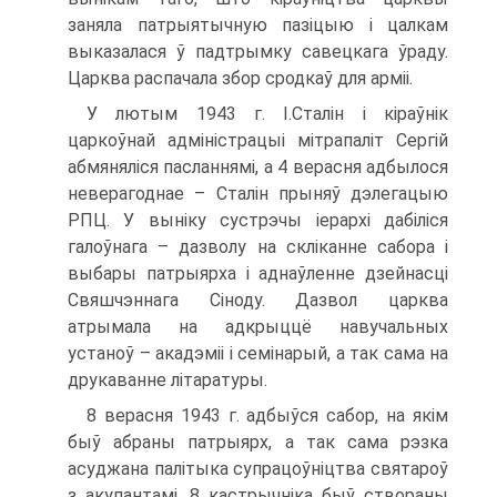
заняла патрыятычную пазіцыю і цалкам
выказалася ў падтрымку савецкага ўраду.
Царква распачала збор сродкаў для арміі.
У лютым 1943 г. І.Сталін і кіраўнік
царкоўнай адміністрацыі мітрапаліт Сергій
абмяняліся пасланнямі, а 4 верасня адбылося
неверагоднае – Сталін прыняў дэлегацыю
РПЦ. У выніку сустрэчы іерархі дабіліся
галоўнага – дазволу на скліканне сабора і
выбары патрыярха і аднаўленне дзейнасці
Свяшчэннага Сіноду. Дазвол царква
атрымала на адкрыццё навучальных
устаноў – акадэміі і семінарый, а так сама на
друкаванне літаратуры.
8 верасня 1943 г. адбыўся сабор, на якім
быў абраны патрыярх, а так сама рэзка
асуджана палітыка супрацоўніцтва святароў
з акупантамі. 8 кастрычніка быў створаны