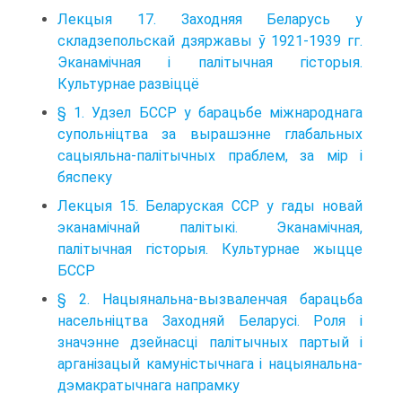
Лекцыя 17. Заходняя Беларусь у
складзепольскай дзяржавы ў 1921-1939 гг.
Эканамічная і палітычная гісторыя.
Культурнае развіццё
§ 1. Удзел БССР у барацьбе міжнароднага
супольніцтва за вырашэнне глабальных
сацыяльна-палітычных праблем, за мір і
бяспеку
Лекцыя 15. Беларуская ССР у гады новай
эканамічнай палітыкі. Эканамічная,
палітычная гісторыя. Культурнае жыцце
БССР
§ 2. Нацыянальна-вызваленчая барацьба
насельніцтва Заходняй Беларусі. Роля і
значэнне дзейнасці палітычных партый і
арганізацый камуністычнага і нацыянальна-
дэмакратычнага напрамку