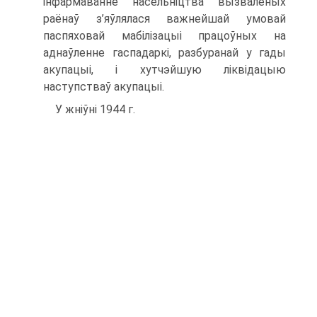
інфармаванне насельніцтва вызваленых
раёнаў з’яўлялася важнейшай умовай
паспяховай мабілізацыі працоўных на
аднаўленне гаспадаркі, разбуранай у гады
акупацыі, і хутчэйшую ліквідацыю
наступстваў акупацыі.
У жніўні 1944 г.