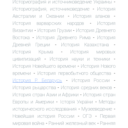
Историография и источниковедение Украины
-
Историография, источниковедение
История
-
Австралии и Океании
История аланов
-
-
История варварских народов
История
-
Византии
История Грузии
История Древнего
-
-
Востока
История Древнего Рима
История
-
-
Древней Греции
История Казахстана
-
-
История Крыма
История мировых
-
цивилизаций
История науки и техники
-
-
История Новейшего времени
История Нового
-
времени
История первобытного общества
-
-
История Р. Беларусь
История России
-
-
История рыцарства
История средних веков
-
-
История стран Азии и Африки
История стран
-
Европы и Америки
Історія України
Методы
-
-
исторического исследования
Музееведение
-
-
Новейшая история России
ОГЭ
Первая
-
-
мировая война
Ранний железный век
Ранняя
-
-