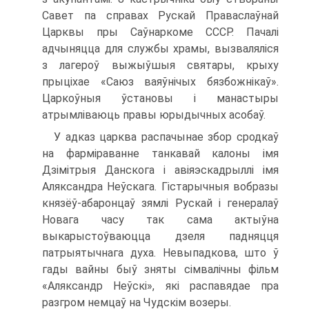
Савет па справах Рускай Праваслаўнай
Царквы пры Саўнаркоме СССР. Пачалі
адчыняцца для службы храмы, вызваляліся
з лагероў выжыўшыя святары, крыху
прыціхае «Саюз ваяўнічых бязбожнікаў».
Царкоўныя ўстановы і манастыры
атрымліваюць правы юрыдычных асобаў.
У адказ царква распачынае збор сродкаў
на фарміраванне танкавай калоны імя
Дзімітрыя Данскога і авіяэскадрыллі імя
Аляксандра Неўскага. Гістарычныя вобразы
князёў-абаронцаў зямлі Рускай і генералаў
Новага часу так сама актыўна
выкарыстоўваюцца дзеля падняцця
патрыятычнага духа. Невыпадкова, што ў
гады вайны быў зняты сімвалічны фільм
«Аляксандр Неўскі», які распавядае пра
разгром немцаў на Чудскім возеры.