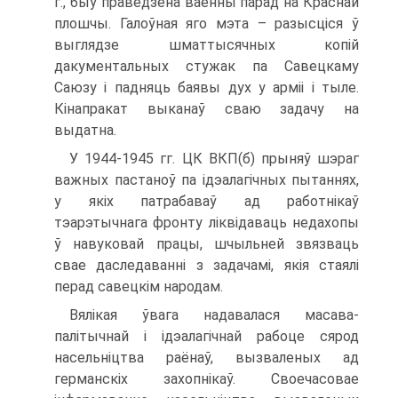
г., быў праведзена ваенны парад на Краснай
плошчы. Галоўная яго мэта – разысціся ў
выглядзе шматтысячных копій
дакументальных стужак па Савецкаму
Саюзу і падняць баявы дух у арміі і тыле.
Кінапракат выканаў сваю задачу на
выдатна.
У 1944-1945 гг. ЦК ВКП(б) прыняў шэраг
важных пастаноў па ідэалагічных пытаннях,
у якіх патрабаваў ад работнікаў
тэарэтычнага фронту ліквідаваць недахопы
ў навуковай працы, шчыльней звязваць
свае даследаванні з задачамі, якія стаялі
перад савецкім народам.
Вялікая ўвага надавалася масава-
палітычнай і ідэалагічнай рабоце сярод
насельніцтва раёнаў, вызваленых ад
германскіх захопнікаў. Своечасовае