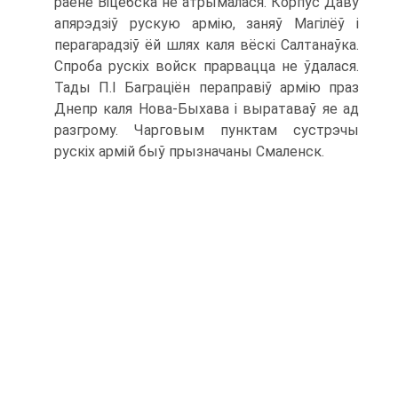
раёне Віцебска не атрымалася. Корпус Даву
апярэдзіў рускую армію, заняў Магілёў і
перагарадзіў ёй шлях каля вёскі Салтанаўка.
Спроба рускіх войск прарвацца не ўдалася.
Тады П.І Баграціён пераправіў армію праз
Днепр каля Нова-Быхава і выратаваў яе ад
разгрому. Чарговым пунктам сустрэчы
рускіх армій быў прызначаны Смаленск.