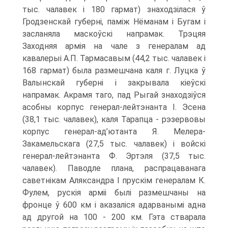
тыс. чалавек і 180 гармат) знаходзілася ў
Гродзенскай губерні, паміж Нёманам і Бугам і
засланяла маскоўскі напрамак. Трэцяя
Заходняя армія на чале з генералам ад
кавалерыі А.П. Тармасавым (44,2 тыс. чалавек і
168 гармат) была размешчана каля г. Луцка ў
Валынскай губерні і закрывала кіеўскі
напрамак. Акрамя таго, пад Рыгай знаходзіўся
асобны корпус генерал-лейтэнанта І. Эсена
(38,1 тыс. чалавек), каля Тарапца - рэзервовы
корпус генерал-ад’ютанта Я. Мелера-
Закамельскага (27,5 тыс. чалавек) і войскі
генерал-лейтэнанта Ф. Эртэля (37,5 тыс.
чалавек). Паводле плана, распрацаванага
саветнікам Аляксандра І прускім генералам К.
Фулем, рускія арміі былі размешчаны на
фронце ў 600 км і аказаліся адарванымі адна
ад другой на 100 - 200 км. Гэта стварала