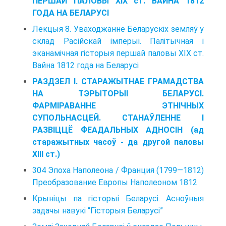
ПЕРШАЙ ПАЛОВЫ XIX ст. ВАЙНА 1812
ГОДА НА БЕЛАРУСІ
Лекцыя 8. Уваходжанне Беларускіх земляў у
склад Расійскай імперыі. Палітычная і
эканамічная гісторыя першай паловы XIX ст.
Вайна 1812 года на Беларусі
РАЗДЗЕЛ I. СТАРАЖЫТНАЕ ГРАМАДСТВА
НА ТЭРЫТОРЫІ БЕЛАРУСІ.
ФАРМІРАВАННЕ ЭТНІЧНЫХ
СУПОЛЬНАСЦЕЙ. СТАНАЎЛЕННЕ І
РАЗВІЦЦЁ ФЕАДАЛЬНЫХ АДНОСІН (ад
старажытных часоў - да другой паловы
ХІІІ ст.)
304 Эпоха Наполеона / Франция (1799—1812)
Преобразование Европы Наполеоном 1812
Крыніцы па гісторыі Беларусі. Асноўныя
задачы навукі “Гісторыя Беларусі”