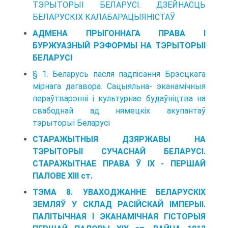
ТЭРЫТОРЫІ БЕЛАРУСІ. ДЗЕЙНАСЦЬ
БЕЛАРУСКІХ КАЛАБАРАЦЫЯНІСТАЎ
АДМЕНА ПРЫГОННАГА ПРАВА I
БУРЖУАЗНЫЙ РЭФОРМЫ HA ТЭРЫТОРЫІ
БЕЛАРУСІ
§ 1. Беларусь пасля падпісання Брэсцкага
мірнага дагавора. Сацыяльна- эканамічныя
пераўтварэнні і культурнае будаўніцтва на
свабоднай ад нямецкіх акупантаў
тэрыторыі Беларусі
СТАРАЖЫТНЫЯ ДЗЯРЖАВЫ HA
ТЭРЫТОРЫІ СУЧАСНАЙ БЕЛАРУСІ.
СТАРАЖЫТНАЕ ПРАВА Ў IX - ПЕРШАЙ
ПАЛОВЕ XIII ст.
ТЭМА 8. УВАХОДЖАННЕ БЕЛАРУСКІХ
ЗЕМЛЯЎ У СКЛАД РАСІЙСКАЙ ІМПЕРЫІ.
ПАЛІТЫЧНАЯ І ЭКАНАМІЧНАЯ ГІСТОРЫЯ