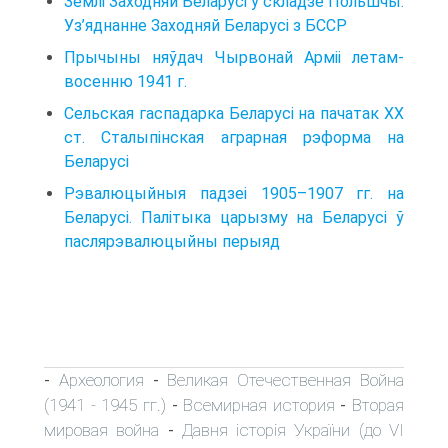
Землі Заходняй Беларусі ў складзе Польшчы.
Уз’яднанне Заходняй Беларусі з БССР
Прычыны няўдач Чырвонай Арміі летам-
восенню 1941 г.
Сельская гаспадарка Беларусі на пачатак XX
ст. Сталыпінская аграрная рэформа на
Беларусі
Рэвалюцыйныя падзеі 1905–1907 гг. на
Беларусі. Палітыка царызму на Беларусі ў
паслярэвалюцыйны перыяд
Археология
Великая Отечественная Война
-
-
(1941 - 1945 гг.)
Всемирная история
Вторая
-
-
мировая война
Давня історія України (до VI
-