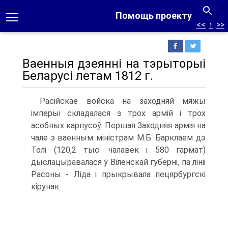
Помощь проекту
<<
↑
>>
Ваенныя дзеянні на тэрыторыі
Беларусі летам 1812 г.
Расійскае войска на заходняй мяжы
імперыі складалася з трох армій і трох
асобных карпусоў. Першая Заходняя армія на
чале з ваенным міністрам М.Б. Барклаем дэ
Толі (120,2 тыс. чалавек і 580 гармат)
дыслацыравалася ў Віленскай губерні, па лініі
Расоны - Ліда і прыкрывала пецярбургскі
кірунак.