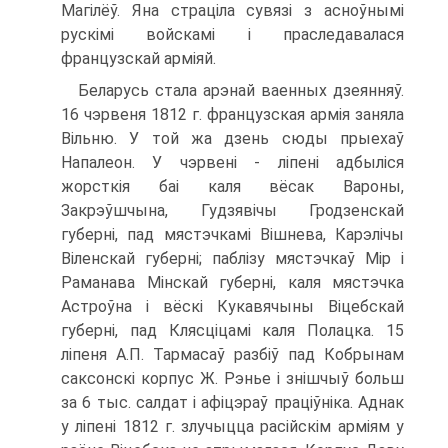
Магілёў. Яна страціла сувязі з асноўнымі
рускімі войскамі і праследавалася
французскай арміяй.
Беларусь стала арэнай ваенных дзеянняў.
16 чэрвеня 1812 г. французская армія заняла
Вільню. У той жа дзень сюды прыехаў
Напалеон. У чэрвені - ліпені адбыліся
жорсткія баі каля вёсак Вароны,
Закрэўшчына, Гудзявічы Гродзенскай
губерні, пад мястэчкамі Вішнева, Карэлічы
Віленскай губерні; паблізу мястэчкаў Мір і
Раманава Мінскай губерні, каля мястэчка
Астроўна і вёскі Кукавячыны Віцебскай
губерні, пад Клясціцамі каля Полацка. 15
ліпеня А.П. Тармасаў разбіў пад Кобрынам
саксонскі корпус Ж. Рэнье і знішчыў больш
за 6 тыс. салдат і афіцэраў праціўніка. Аднак
у ліпені 1812 г. злучыцца расійскім арміям у