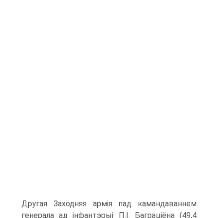
Другая Заходняя армія пад камандаваннем
генерала ад інфантэрыі П.І. Баграціёна (49,4