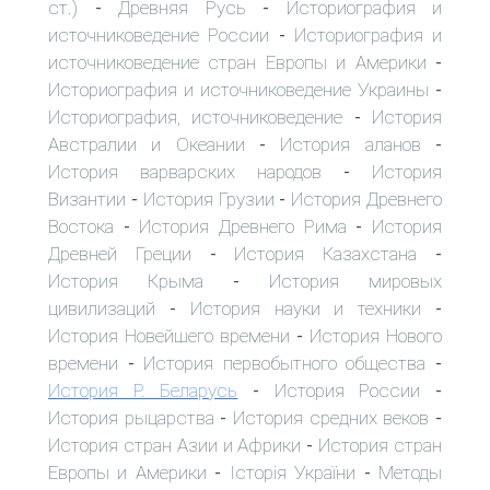
ст.)
Древняя Русь
Историография и
-
-
источниковедение России
Историография и
-
источниковедение стран Европы и Америки
-
Историография и источниковедение Украины
-
Историография, источниковедение
История
-
Австралии и Океании
История аланов
-
-
История варварских народов
История
-
Византии
История Грузии
История Древнего
-
-
Востока
История Древнего Рима
История
-
-
Древней Греции
История Казахстана
-
-
История Крыма
История мировых
-
цивилизаций
История науки и техники
-
-
История Новейшего времени
История Нового
-
времени
История первобытного общества
-
-
История Р. Беларусь
История России
-
-
История рыцарства
История средних веков
-
-
История стран Азии и Африки
История стран
-
Европы и Америки
Історія України
Методы
-
-