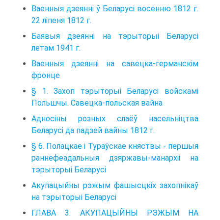
Ваенныя дзеянні ў Беларусі восенню 1812 г.
22 ліпеня 1812 г.
Баявыя дзеянні на тэрыторыі Беларусі
летам 1941 г.
Ваенныя дзеянні на савецка-германскім
фронце
§ 1. Захоп тэрыторыі Беларусі войскамі
Польшчы. Савецка-польская вайна
Адносіны розных слаёў насельніцтва
Беларусі да падзей вайны 1812 г.
§ 6. Полацкае і Тураўскае княствы - першыя
раннефеадальныя дзяржавы-манархіі на
тэрыторыі Беларусі
Акупацыйны рэжым фашысцкіх захопнікаў
на тэрыторыі Беларусі
ГЛАВА 3. АКУПАЦЫЙНЫ РЭЖЫМ НА