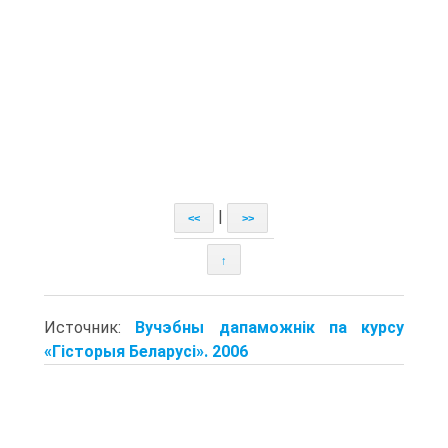
|
<<
>>
↑
Источник:
Вучэбны дапаможнік па курсу
«Гісторыя Беларусі». 2006