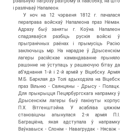
рэальную пагрозу разгрому іх паасобку, на што
і разлічваў Напалеон.
У ноч на 12 чэрвеня 1812 г. пачалася
пераправа войскаў Напалеона праз Нёман.
Адразу быў заняты г. Коўна. Напалеон
спадзяваўся разбіць рускія войскі ў
прыгранічных раёнах і прымусіць Расію
заключыць мір. На нарадзе ў Дрысенскім
лагеры расійскае камандаванне прыняло
рашэнне не ўступаць у рашаючую бітву да
аб’яднання 1-й і 2-й армій у Віцебску. Армія
М.Б. Барклая дэ Толі адыходзіла на Віцебск
праз Вільню - Свянцяны - Дрысу - Полацк.
Для прыкрыцця Пецярбургскага напрамку ў
Дрысенскім лагеры быў пакінуты корпус
П.Х. Вітгенштэйна. У асабліва цяжкім
становішчы апынулася 2-я армія П.І.
Баграціёна, якая адступала ў напрамку
Ваўкавыск - Слонім - Навагрудак - Нясвіж -