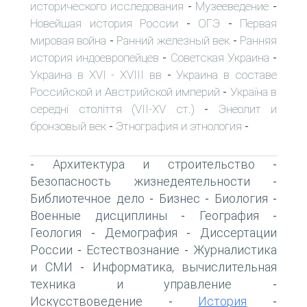
исторического исследования
Музееведение
-
-
Новейшая история России
ОГЭ
Первая
-
-
мировая война
Ранний железный век
Ранняя
-
-
история индоевропейцев
Советская Украина
-
-
Украина в XVI - XVIII вв
Украина в составе
-
Российской и Австрийской империй
Україна в
-
середні століття (VII-XV ст.)
Энеолит и
-
бронзовый век
Этнография и этнология
-
-
Архитектура и строительство
-
-
Безопасность жизнедеятельности
-
Библиотечное дело
Бизнес
Биология
-
-
-
Военные дисциплины
География
-
-
Геология
Демография
Диссертации
-
-
России
Естествознание
Журналистика
-
-
и СМИ
Информатика, вычислительная
-
техника и управление
-
Искусствоведение
История
-
-