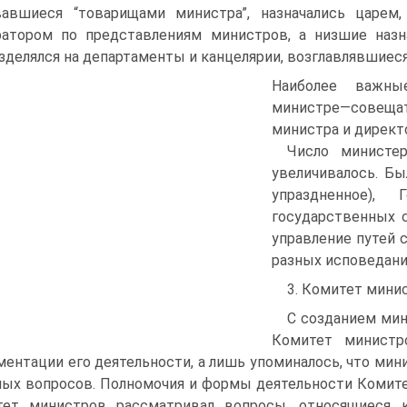
вавшиеся “товарищами министра”, назначались царем
атором по представлениям министров, а низшие назн
зделялся на департаменты и канцелярии, возглавлявшиес
Наиболее важны
министре—совеща
министра и директ
Число министе
увеличивалось. Бы
упраздненное), 
государственных с
управление путей 
разных исповедани
3. Комитет мини
С созданием мин
Комитет министр
ментации его деятельности, а лишь упоминалось, что ми
ых вопросов. Полномочия и формы деятельности Комите
тет министров рассматривал вопросы, относящиеся 