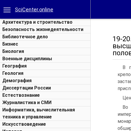
SciCenter.online
Архитектура и строительство
Безопасность жизнедеятельности
Библиотечное дело
19-2
Бизнес
высш
Биология
полов
Военные дисциплины
География
В п
Геология
крепо
Демография
заст
Диссертации России
присп
Естествознание
Цен
Журналистика и СМИ
Во 
Информатика, вычислительная
импе
техника и управление
монар
Искусствоведение
обшир