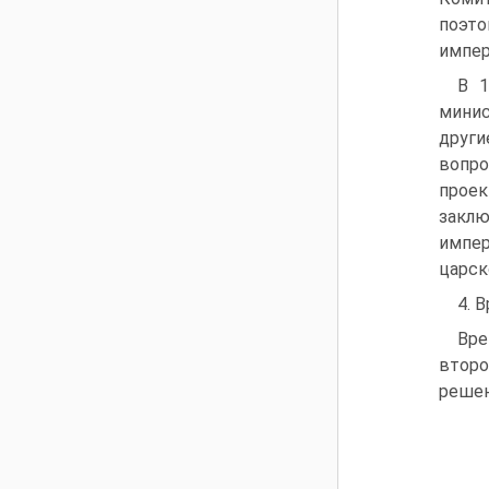
поэт
импер
В 1
минис
други
вопро
проек
заклю
импер
царск
4. 
Вре
второ
решен