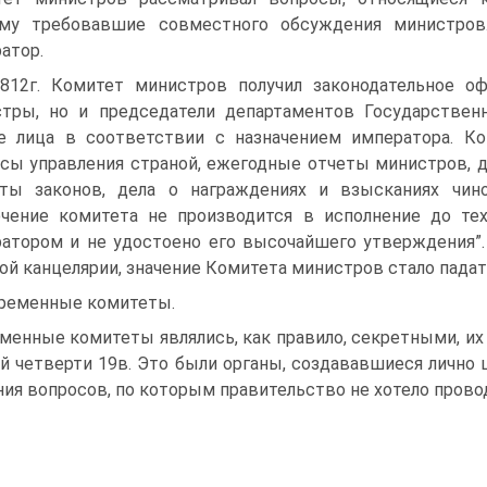
ому требовавшие совместного обсуждения министров.
атор.
812г. Комитет министров получил законодательное о
тры, но и председатели департаментов Государственн
е лица в соответствии с назначением императора. К
сы управления страной, ежегодные отчеты министров, де
ты законов, дела о награждениях и взысканиях чино
чение комитета не производится в исполнение до тех
атором и не удостоено его высочайшего утверждения”. 
ой канцелярии, значение Комитета министров стало падат
Временные комитеты.
менные комитеты являлись, как правило, секретными, их
й четверти 19в. Это были органы, создававшиеся лично 
ия вопросов, по которым правительство не хотело прово