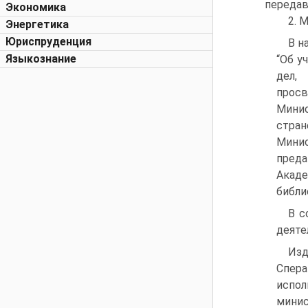
передав
Экономика
2. 
Энергетика
Юриспруденция
В н
Языкознание
“Об у
дел,
просв
Минис
стран
Мини
преда
Акаде
библи
В с
деяте
Изд
Спера
испол
минис