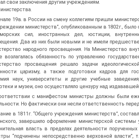
ал свои заключения другим учреждениям.
Министерства.
ачале 19в. в России на смену коллегиям пришли министе
чреждении министерств”, опубликованным в 1802г., было
 морских сил, иностранных дел, юстиции, внутренн
ещения. Два из них были новыми и не имели предшестве
терство народного просвещения. На Министерство внут
е возлагалась обязанность по управлению государств
стерство просвещения решало задачи идеологическо
нности царизму, а также подготовки кадров для госу
мия наук, университеты и другие учебные заведения
отеки и музеи, оно осуществляло цензуру над издававшей
оответствии с манифестом министры должны были ежег
льности. Но фактически они несли ответственность пере
ание в 1811г. “Общего учреждения министерств”, состав
нского, завершило оформление министерской системы 
нительная власть в пределах деятельности порученных
тры “подчинены непосредственно верховной власти”, т