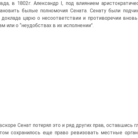
вда, в 1802г. Александр Ι, под влиянием аристократич
ановить былые полномочия Сената. Сенату были подчин
 доклада царю о несоответствии и противоречии внов
ам или о “неудобствах в их исполнении”.
вскоре Сенат потерял это и ряд других прав, оставшись
том сохранилось еще право ревизовать местные орган