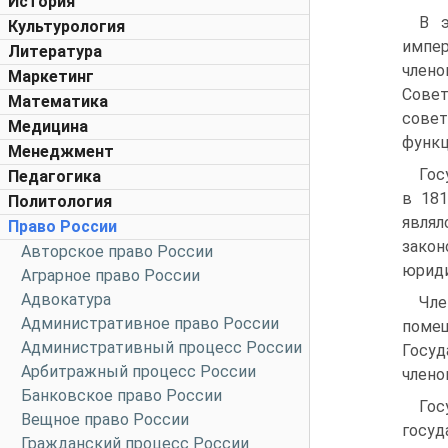
История
В э
Культурология
импер
Литература
члено
Маркетинг
Совет
Математика
совет
Медицина
функц
Менеджмент
Гос
Педагогика
в 181
Политология
являл
Право России
зако
Авторское право России
юриди
Аграрное право России
Адвокатура
Чле
Административное право России
помещ
Административный процесс России
Госуд
Арбитражный процесс России
члено
Банковское право России
Гос
Вещное право России
госуд
Гражданский процесс России