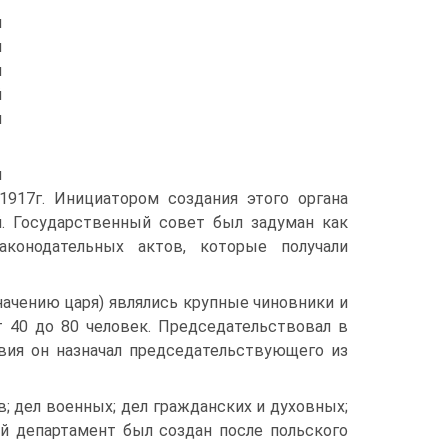
и
м
л
й
н
м
917г. Инициатором создания этого органа
й. Государственный совет был задуман как
аконодательных актов, которые получали
начению царя) являлись крупные чиновники и
т 40 до 80 человек. Председательствовал в
твия он назначал председательствующего из
; дел военных; дел гражданских и духовных;
ий департамент был создан после польского