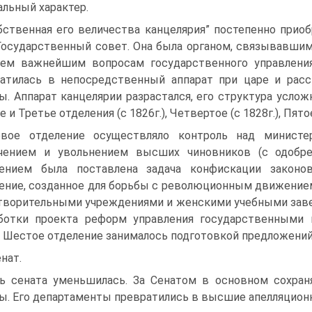
льный характер.
бственная его величества канцелярия” постепенно приоб
Государственный совет. Она была органом, связывавши
ем важнейшим вопросам государственного управления.
атилась в непосредственный аппарат при царе и ра
ы. Аппарат канцелярии разрастался, его структура услож
 и Третье отделения (с 1826г.), Четвертое (с 1828г.), Пятое 
вое отделение осуществляло контроль над министер
ачением и увольнением высших чиновников (с одобр
лением была поставлена задача конфискации законо
ение, созданное для борьбы с революционным движением
творительными учреждениями и женскими учебными заве
ботки проекта реформ управления государственными 
. Шестое отделение занималось подготовкой предложений
енат.
ь сената уменьшилась. За Сенатом в основном сохран
ы. Его департаменты превратились в высшие апелляционн