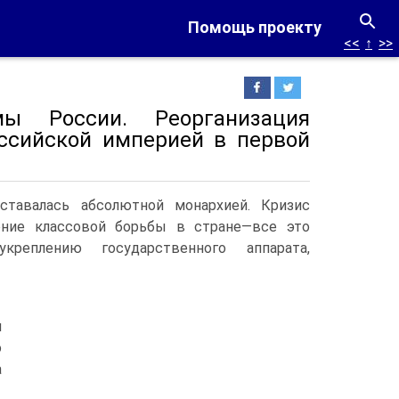
Помощь проекту
<<
↑
>>
емы России. Реорганизация
ссийской империей в первой
ставалась абсолютной монархией. Кризис
ление классовой борьбы в стране—все это
креплению государственного аппарата,
л
о
а