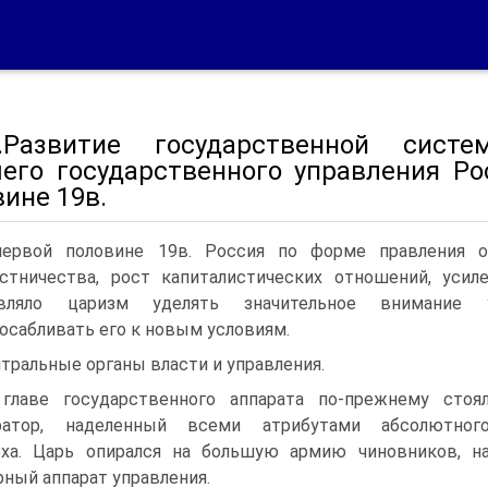
0.Развитие государственной сист
его государственного управления Ро
ине 19в.
ервой половине 19в. Россия по форме правления о
стничества, рост капиталистических отношений, уси
авляло царизм уделять значительное внимание у
осабливать его к новым условиям.
тральные органы власти и управления.
главе государственного аппарата по-прежнему стоя
ратор, наделенный всеми атрибутами абсолютног
ха. Царь опирался на большую армию чиновников, н
ный аппарат управления.