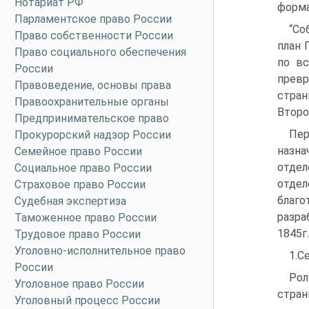
Нотариат РФ
форма
Парламентское право России
“Со
Право собственности России
план 
Право социального обеспечения
по вс
России
превр
Правоведение, основы права
стран
Правоохранительные органы
Второе
Предпринимательское право
Пер
Прокурорский надзор России
назн
Семейное право России
отде
Социальное право России
отдел
Страховое право России
благо
Судебная экспертиза
разра
Таможенное право России
1845г
Трудовое право России
Уголовно-исполнительное право
1.С
России
Рол
Уголовное право России
стран
Уголовный процесс России