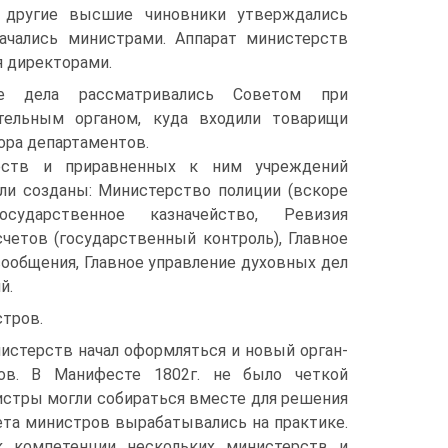
, другие высшие чиновники утверждались
ачались министрами. Аппарат министерств
я директорами.
е дела рассматривались Советом при
тельным органом, куда входили товарищи
ора департаментов.
рств и приравненных к ним учреждений
ли созданы: Министерство полиции (вскоре
Государственное казначейство, Ревизия
четов (государственный контроль), Главное
сообщения, Главное управление духовных дел
й.
стров.
истерств начал оформляться и новый орган-
ов. В Манифесте 1802г. не было четкой
нистры могли собираться вместе для решения
та министров вырабатывались на практике.
к компетенции нескольких министерств и