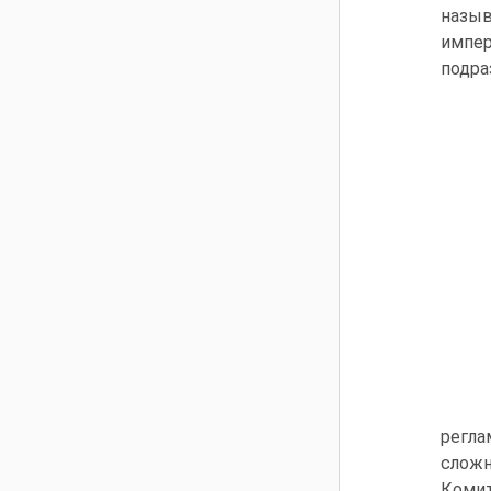
назы
импер
подра
регла
сложн
Коми