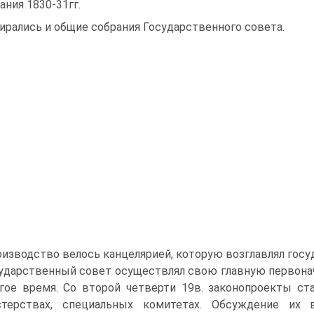
ания 1830-31гг.
ирались и общие собрания Государственного совета.
изводство велось канцелярией, которую возглавлял госу
ударственный совет осуществлял свою главную первонач
гое время. Со второй четверти 19в. законопроекты ст
стерствах, специальных комитетах. Обсуждение их 