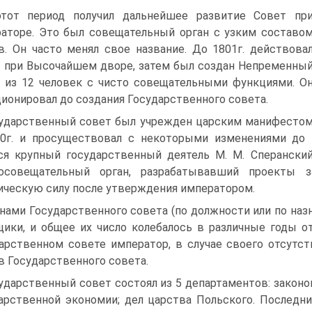
тот период получил дальнейшее развитие Совет пр
аторе. Это был совещательный орган с узким составо
в. Он часто менял свое название. До 1801г. действова
 при Высочайшем дворе, затем был создан Непременны
 из 12 человек с чисто совещательными функциями. О
ионировал до создания Государственного совета.
ударственный совет был учрежден царским манифесто
0г. и просуществовал с некоторыми изменениями до 1
ся крупный государственный деятель М. М. Сперански
носовещательный орган, разрабатывавший проекты з
ческую силу после утверждения императором.
нами Государственного совета (по должности или по наз
ики, и общее их число колебалось в различные годы о
арственном совете император, в случае своего отсутс
в Государственного совета.
ударственный совет состоял из 5 департаментов: законов
арственной экономии; дел царства Польского. Последн