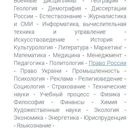
Военные дисциплины
География
-
-
Геология
Демография
Диссертации
-
-
России
Естествознание
Журналистика
-
-
и СМИ
Информатика, вычислительная
-
техника и управление
-
Искусствоведение
История
-
-
Культурология
Литература
Маркетинг
-
-
-
Математика
Медицина
Менеджмент
-
-
-
Педагогика
Политология
Право России
-
-
Право України
Промышленность
-
-
-
Психология
Реклама
Религиоведение
-
-
-
Социология
Страхование
Технические
-
-
науки
Учебный процесс
Физика
-
-
-
Философия
Финансы
Химия
-
-
-
Художественные науки
Экология
-
-
Экономика
Энергетика
Юриспруденция
-
-
Языкознание
-
-