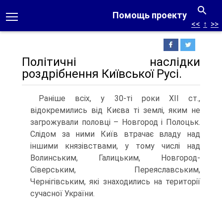
Помощь проекту
<<
↑
>>
Політичні наслідки
роздрібнення Київської Русі.
Раніше всіх, у 30-ті роки ХІІ ст.,
відокремились від Києва ті землі, яким не
загрожували половці – Новгород і Полоцьк.
Слідом за ними Київ втрачає владу над
іншими князівствами, у тому числі над
Волинським, Галицьким, Новгород-
Сіверським, Переяславським,
Чернігівським, які знаходились на території
сучасної України.