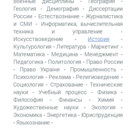
Военные дисциплины
География
-
-
Геология
Демография
Диссертации
-
-
России
Естествознание
Журналистика
-
-
и СМИ
Информатика, вычислительная
-
техника и управление
-
Искусствоведение
История
-
-
Культурология
Литература
Маркетинг
-
-
-
Математика
Медицина
Менеджмент
-
-
-
Педагогика
Политология
Право России
-
-
Право України
Промышленность
-
-
-
Психология
Реклама
Религиоведение
-
-
-
Социология
Страхование
Технические
-
-
науки
Учебный процесс
Физика
-
-
-
Философия
Финансы
Химия
-
-
-
Художественные науки
Экология
-
-
Экономика
Энергетика
Юриспруденция
-
-
Языкознание
-
-