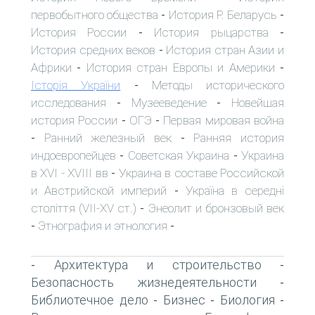
первобытного общества
История Р. Беларусь
-
-
История России
История рыцарства
-
-
История средних веков
История стран Азии и
-
Африки
История стран Европы и Америки
-
-
Історія України
Методы исторического
-
исследования
Музееведение
Новейшая
-
-
история России
ОГЭ
Первая мировая война
-
-
Ранний железный век
Ранняя история
-
-
индоевропейцев
Советская Украина
Украина
-
-
в XVI - XVIII вв
Украина в составе Российской
-
и Австрийской империй
Україна в середні
-
століття (VII-XV ст.)
Энеолит и бронзовый век
-
Этнография и этнология
-
-
Архитектура и строительство
-
-
Безопасность жизнедеятельности
-
Библиотечное дело
Бизнес
Биология
-
-
-