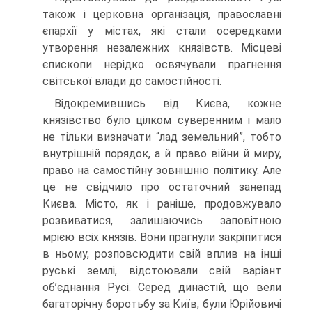
також і церковна організація, православні
єпархії у містах, які стали осередками
утворення незалежних князівств. Місцеві
єпископи нерідко освячували прагнення
світської влади до самостійності.
Відокремившись від Києва, кожне
князівство було цілком суверенним і мало
не тільки визначати “лад земельний”, тобто
внутрішній порядок, а й право війни й миру,
право на самостійну зовнішню політику. Але
це не свідчило про остаточний занепад
Києва. Місто, як і раніше, продовжувало
розвиватися, залишаючись заповітною
мрією всіх князів. Вони прагнули закріпитися
в ньому, розповсюдити свій вплив на інші
руські землі, відстоювали свій варіант
об’єднання Русі. Серед династій, що вели
багаторічну боротьбу за Київ, були Юрійовичі