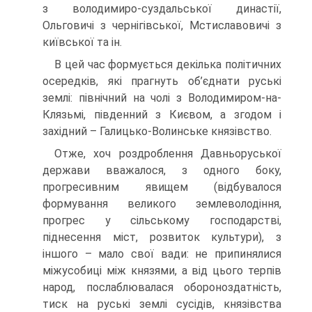
з володимиро-суздальської династії,
Ольговичі з чернігівської, Мстиславовичі з
київської та ін.
В цей час формується декілька політичних
осередків, які прагнуть об’єднати руські
землі: північний на чолі з Володимиром-на-
Клязьмі, південний з Києвом, а згодом і
західний – Галицько-Волинське князівство.
Отже, хоч роздроблення Давньоруської
держави вважалося, з одного боку,
прогресивним явищем (відбувалося
формування великого землеволодіння,
прогрес у сільському господарстві,
піднесення міст, розвиток культури), з
іншого – мало свої вади: не припинялися
міжусобиці між князями, а від цього терпів
народ, послаблювалася обороноздатність,
тиск на руські землі сусідів, князівства