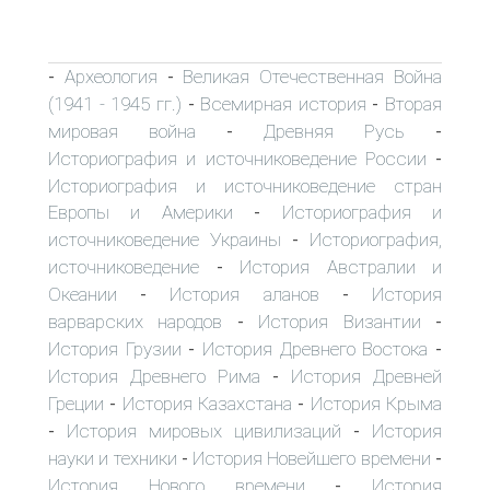
Археология
Великая Отечественная Война
-
-
(1941 - 1945 гг.)
Всемирная история
Вторая
-
-
мировая война
Древняя Русь
-
-
Историография и источниковедение России
-
Историография и источниковедение стран
Европы и Америки
Историография и
-
источниковедение Украины
Историография,
-
источниковедение
История Австралии и
-
Океании
История аланов
История
-
-
варварских народов
История Византии
-
-
История Грузии
История Древнего Востока
-
-
История Древнего Рима
История Древней
-
Греции
История Казахстана
История Крыма
-
-
История мировых цивилизаций
История
-
-
науки и техники
История Новейшего времени
-
-
История Нового времени
История
-