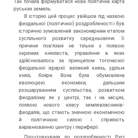
Так почала формуватися нова політична карта
руських земель.
В історію цей процес увійшов під назвою
феодальної (політичної) роздробленості і був
історично зумовлений закономірним етапом
суспільного розвитку середньовіччя. Її
причини пов’язані не тільки з появою
окремих князівств, управління в яких
здійснювалось за принципом тогочасної
феодальної ієрархії: великий князь, удільні
князі, бояри. Вона була обумовлена
еволюцією економіки, дальшим
розшаруванням суспільства, розвитком
феодалізму як у центрі, так і на місцях,
появою нового класу землевласників-
феодалів, що стають значною економічною
й політичною силою і сприяють
вирівнюванню центру і периферії.
Підштовхувала до роздробленості Русі