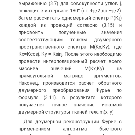
выражению (3.7) для совокупности углов j,
лежащих в интервале 180° (от +p/2 до –p/2).
Затем рассчитать одномерный спектр Р(К,j)
каждой из проекций согласно (3.15) и
присвоить полученные значения
соответствующим точкам двумерного
пространственного спектра М(Кх,Кy), где
Кх=Кcosj, Ку = Кsinj. После этого необходимо
провести интерполяционный расчет всего
массива значений М(Кх,Кy) на
прямоугольной матрице аргументов.
Наконец, производится расчет обратного
двумерного преобразования Фурье по
формуле (3.11), в результате которого
получается точное значение искомой
двумерной структуры тканей тела m(х, у).
Для двумерной реконструкции Фурье с
применением алгоритма быстрого