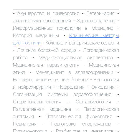
Акушерство и гинекология
Ветеринария
-
-
-
Диагностика заболеваний
Здравоохранение
-
-
Информационные технологии в медицине
-
История медицины
Клинические методы
-
диагностики
Кожные и венерические болезни
-
Лечение болезней сердца
Логопедическая
-
-
работа
Медико-социальная экспертиза
-
-
Медицинская паразитология
Медицинская
-
этика
Менеджмент в здравоохранении
-
-
Наследственные, генные болезни
Неврология
-
и нейрохирургия
Нефрология
Онкология
-
-
-
Организация системы здравоохранения
-
Оториноларингология
Офтальмология
-
-
Паллиативная медицина
Патологическая
-
анатомия
Патологическая физиология
-
-
Педиатрия
Подготовка спортсменов
-
-
Пульмонология
Реабилитация инвалидов
-
-