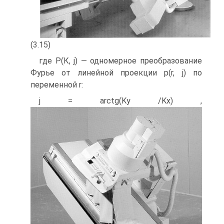
(3.15)
где Р(К, j) — одномерное преобразование
Фурье от линейной проекции р(r, j) по
переменной r:
j = arctg(Ky /Kx) ,