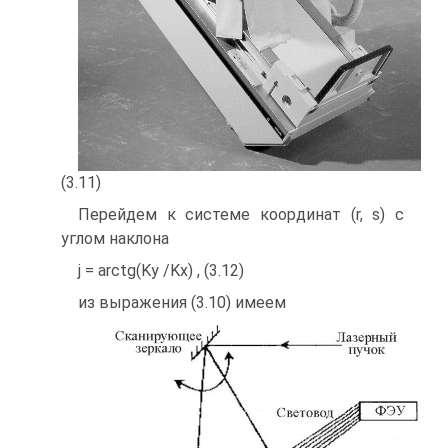
(3.11)
Перейдем к системе координат (r, s) с
углом наклона
j = arctg(Ky /Kx) , (3.12)
из выражения (3.10) имеем