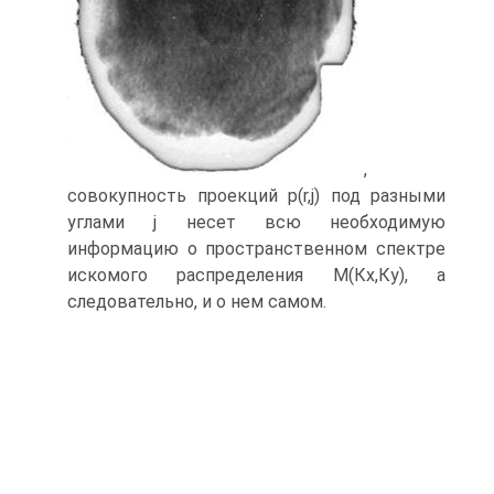
,
совокупность проекций р(r,j) под разными
углами j несет всю необходимую
информацию о пространственном спектре
искомого распределения М(Кх,Ку), а
следовательно, и о нем самом.