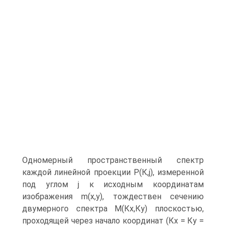
Одномерный пространственный спектр
каждой линейной проекции Р(К,j), измеренной
под углом j к исходным координатам
изображения m(х,у), тождествен сечению
двумерного спектра М(Кх,Ку) плоскостью,
проходящей через начало координат (Кх = Ку =