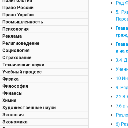
Политология
Ряд Ф
Право России
5. Р
Право України
Парс
Промышленность
Глав
Психология
граж
Реклама
Религиоведение
Глав
Социология
и на
Страхование
3.4. 
Технические науки
Учен
Учебный процесс
10.Ин
Физика
Философия
9. Ря
Финансы
2.2.8
Химия
7.6 р
Художественные науки
Экология
Разло
Экономика
6) Ра