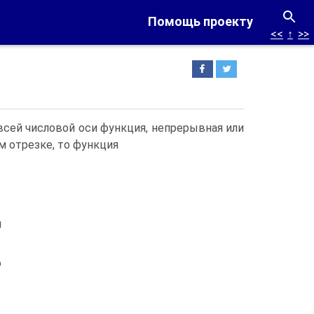
Помощь проекту
<<
↑
>>
 всей числовой оси функция, непрерывная или
м отрезке, то функция
й
о