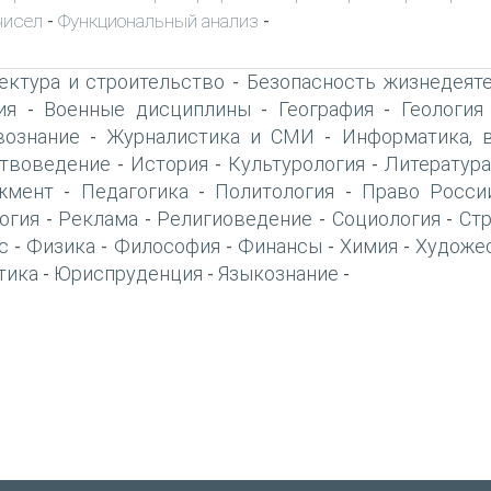
чисел
Функциональный анализ
-
-
ектура и строительство
Безопасность жизнедеят
-
ия
Военные дисциплины
География
Геология
-
-
-
вознание
Журналистика и СМИ
Информатика, 
-
-
твоведение
История
Культурология
Литература
-
-
-
жмент
Педагогика
Политология
Право Росси
-
-
-
огия
Реклама
Религиоведение
Социология
Ст
-
-
-
-
с
Физика
Философия
Финансы
Химия
Художе
-
-
-
-
-
тика
Юриспруденция
Языкознание
-
-
-