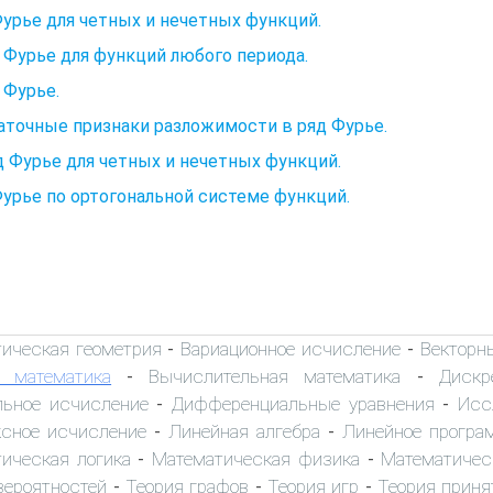
урье для четных и нечетных функций.
Фурье для функций любого периода.
 Фурье.
точные признаки разложимости в ряд Фурье.
д Фурье для четных и нечетных функций.
урье по ортогональной системе функций.
тическая геометрия
Вариационное исчисление
Векторн
-
-
 математика
Вычислительная математика
Дискр
-
-
льное исчисление
Дифференциальные уравнения
Исс
-
-
сное исчисление
Линейная алгебра
Линейное програ
-
-
ическая логика
Математическая физика
Математичес
-
-
вероятностей
Теория графов
Теория игр
Теория приня
-
-
-