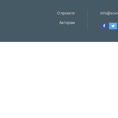
О проекте
info@scice
Авторам