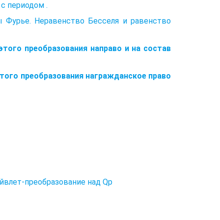
с периодом .
 Фурье. Неравенство Бесселя и равенство
этого преобразования направо и на состав
 этого преобразования награжданское право
ейвлет-преобразование над Qp