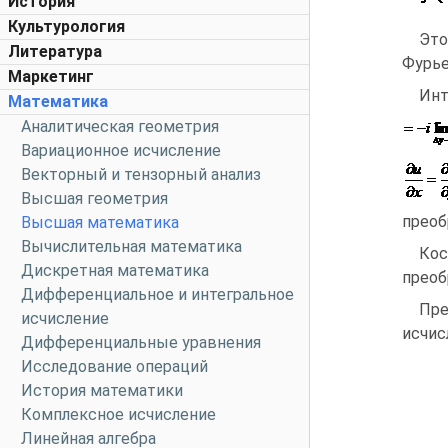
История
Культурология
Эт
Литература
Фурь
Маркетинг
Инт
Математика
Аналитическая геометрия
Вариационное исчисление
Векторный и тензорный анализ
Высшая геометрия
преоб
Высшая математика
Вычислительная математика
Кос
Дискретная математика
преоб
Дифференциальное и интегральное
Пре
исчисление
исчис
Дифференциальные уравнения
Исследование операций
История математики
Комплексное исчисление
Линейная алгебра