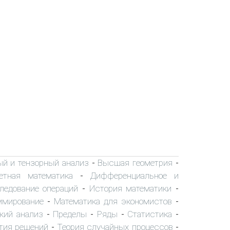
ый и тензорный анализ
Высшая геометрия
-
-
етная математика
Дифференциальное и
-
ледование операций
История математики
-
-
ммирование
Математика для экономистов
-
-
кий анализ
Пределы
Ряды
Статистика
-
-
-
-
тия решений
Теория случайных процессов
-
-