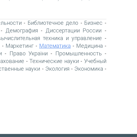
ельности
Библиотечное дело
Бизнес
-
-
-
Демография
Диссертации России
-
-
-
вычислительная техника и управление
-
Маркетинг
Математика
Медицина
-
-
-
-
и
Право України
Промышленность
-
-
-
рахование
Технические науки
Учебный
-
-
ственные науки
Экология
Экономика
-
-
-