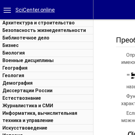
SciCenter.online
Архитектура и строительство
Безопасность жизнедеятельности
Библиотечное дело
Прео
Бизнес
Биология
Опр
Военные дисциплины
имеющ
География
Геология
Демография
наз
Диссертации России
Фу
Естествознание
харак
Журналистика и СМИ
Информатика, вычислительная
Есл
техника и управление
можно
Искусствоведение