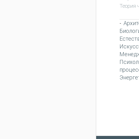
Теория 
Архит
-
Биолог
Естест
Искусс
Менед
Психол
процес
Энерге