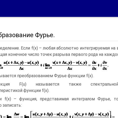
бразование Фурье.
еделение. Если f(x) – любая абсолютно интегрируемая на
ая конечное число точек разрыва первого рода на каждо
ывается преобразованием Фурье функции f(x).
нкция F(u) называется также спектрально
теристикой функции f(x).
и f(x) – функция, представимая интегралом Фурье, т
 записать: