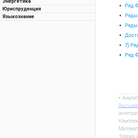
Энергетика
Ряд Ф
Юриспруденция
Ряды 
Языкознание
Ряды
Доста
7) Ря
Ряд Ф
Анали
-
Высшая
интегра
Комплек
Математ
Теория 