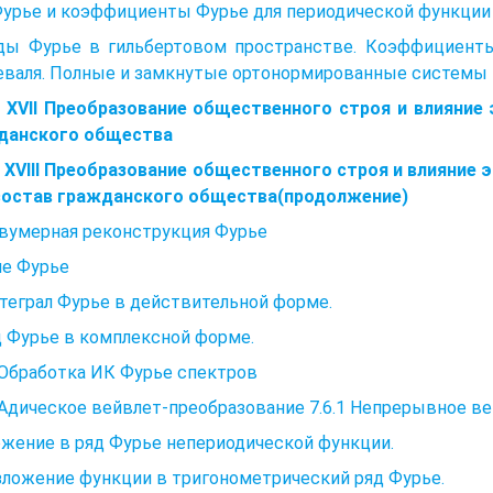
урье и коэффициенты Фурье для периодической функции 
яды Фурье в гильбертовом пространстве. Коэффициенты
еваля. Полные и замкнутые ортонормированные системы
а XVII Преобразование общественного строя и влияние 
данского общества
а XVIII Преобразование общественного строя и влияние
 состав гражданского общества(продолжение)
Двумерная реконструкция Фурье
ие Фурье
теграл Фурье в действительной форме.
д Фурье в комплексной форме.
. Обработка ИК Фурье спектров
-Адическое вейвлет-преобразование 7.6.1 Непрерывное в
жение в ряд Фурье непериодической функции.
зложение функции в тригонометрический ряд Фурье.