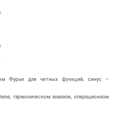
м
и
–
ием Фурье для четных функций, синус –
изе, гармоническом анализе, операционном