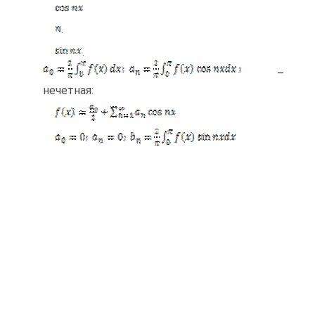
.
.
–
нечетная: