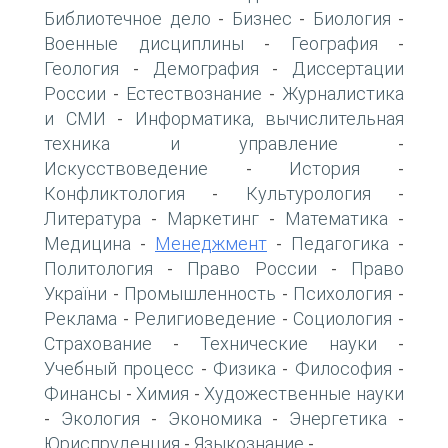
Библиотечное дело
Бизнес
Биология
-
-
-
Военные дисциплины
География
-
-
Геология
Демография
Диссертации
-
-
России
Естествознание
Журналистика
-
-
и СМИ
Информатика, вычислительная
-
техника и управление
-
Искусствоведение
История
-
-
Конфликтология
Культурология
-
-
Литература
Маркетинг
Математика
-
-
-
Медицина
Менеджмент
Педагогика
-
-
-
Политология
Право России
Право
-
-
України
Промышленность
Психология
-
-
-
Реклама
Религиоведение
Социология
-
-
-
Страхование
Технические науки
-
-
Учебный процесс
Физика
Философия
-
-
-
Финансы
Химия
Художественные науки
-
-
Экология
Экономика
Энергетика
-
-
-
-
Юриспруденция
Языкознание
-
-